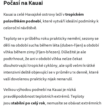
Počasí na Kauai
Kauai a celé Havajské ostrovy leží v
tropickém
polovlhkém podnebí
, které vytváří ideální podmínky k
celoroční návštěvě.
Teploty se v průběhu roku prakticky nemění, sezony se
dělí na období sucha během léta (duben-říjen) a období
vlhka během zimy (říjen-březen). Důležité je ale
podtrhnout, že ani v období vlhka nelze čekat
dlouhotrvající tropické cyklóny, ale spíš velmi krátké
intenzivní deště objevující se v průměru 1x denně, které
vaší dovolenou prakticky nijak nenaruší.
Velkou výhodou podnebí na Kauai je nízká
pravděpodobnost teplotních extrémů. Teploty
jsou
stabilní po celý rok
, nemusíte se obávat extrémních