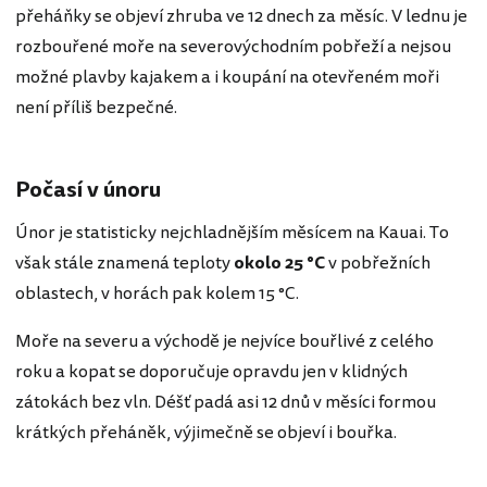
přeháňky se objeví zhruba ve 12 dnech za měsíc. V lednu je
rozbouřené moře na severovýchodním pobřeží a nejsou
možné plavby kajakem a i koupání na otevřeném moři
není příliš bezpečné.
Počasí v únoru
Únor je statisticky nejchladnějším měsícem na Kauai. To
však stále znamená teploty
okolo 25 °C
v pobřežních
oblastech, v horách pak kolem 15 °C.
Moře na severu a východě je nejvíce bouřlivé z celého
roku a kopat se doporučuje opravdu jen v klidných
zátokách bez vln. Déšť padá asi 12 dnů v měsíci formou
krátkých přeháněk, výjimečně se objeví i bouřka.