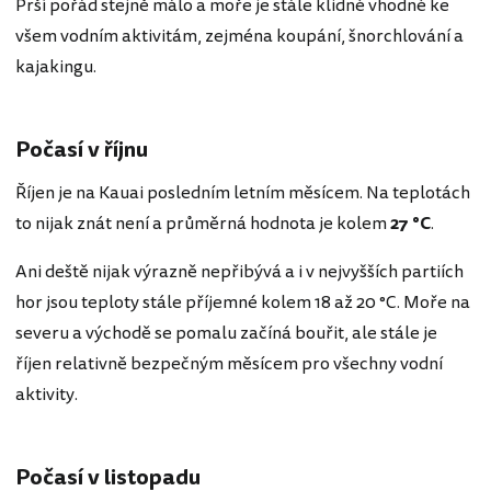
Prší pořád stejně málo a moře je stále klidné vhodné ke
všem vodním aktivitám, zejména koupání, šnorchlování a
kajakingu.
Počasí v říjnu
Říjen je na Kauai posledním letním měsícem. Na teplotách
to nijak znát není a průměrná hodnota je kolem
27 °C
.
Ani deště nijak výrazně nepřibývá a i v nejvyšších partiích
hor jsou teploty stále příjemné kolem 18 až 20 °C. Moře na
severu a východě se pomalu začíná bouřit, ale stále je
říjen relativně bezpečným měsícem pro všechny vodní
aktivity.
Počasí v listopadu