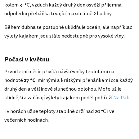
kolem 31 °C, vzduch každý druhý den osvěží příjemná
odpolední přeháňka trvající maximálně 2 hodiny.
Během dubna se postupně uklidňuje oceán, ale například
výlety kajakem jsou stále nedostupné pro vysoké vlny.
Počasí v květnu
První letní měsíc přivítá návštěvníky teplotami na
hodnotě
27 °C
, mírnými a krátkými přeháňkami cca každý
druhý den a většinově slunečnou oblohou. Moře už je
klidnější a začínají výlety kajakem podél pobřeží
Na Pali
.
I v horách už se teploty stabilně drží nad 20 °C i ve
večerních hodinách.