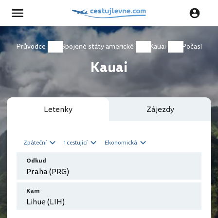
Průvodce
Spojené státy americké
Kauai
Počasí
Kauai
Letenky
Zájezdy
Zpáteční
1 cestující
Ekonomická
Odkud
Kam