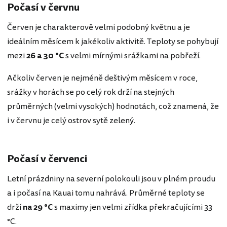
Počasí v červnu
Červen je charakterově velmi podobný květnu a je
ideálním měsícem k jakékoliv aktivitě. Teploty se pohybují
mezi
26 a 30 °C
s velmi mírnými srážkami na pobřeží.
Ačkoliv červen je nejméně deštivým měsícem v roce,
srážky v horách se po celý rok drží na stejných
průměrných (velmi vysokých) hodnotách, což znamená, že
i v červnu je celý ostrov sytě zelený.
Počasí v červenci
Letní prázdniny na severní polokouli jsou v plném proudu
a i počasí na Kauai tomu nahrává. Průměrné teploty se
drží
na 29 °C
s maximy jen velmi zřídka překračujícími 33
°C.