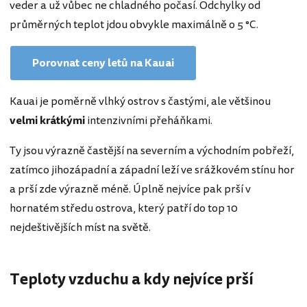
veder a už vůbec ne chladného počasí. Odchylky od
průměrných teplot jdou obvykle maximálně o 5 °C.
Porovnat ceny letů na Kauai
Kauai je poměrně vlhký ostrov s častými, ale většinou
velmi krátkými
intenzivními přeháňkami.
Ty jsou výrazně častější na severním a východním pobřeží,
zatímco jihozápadní a západní leží ve srážkovém stínu hor
a prší zde výrazně méně. Úplně nejvíce pak prší v
hornatém středu ostrova, který patří do top 10
nejdeštivějších míst na světě.
Teploty vzduchu a kdy nejvíce prší