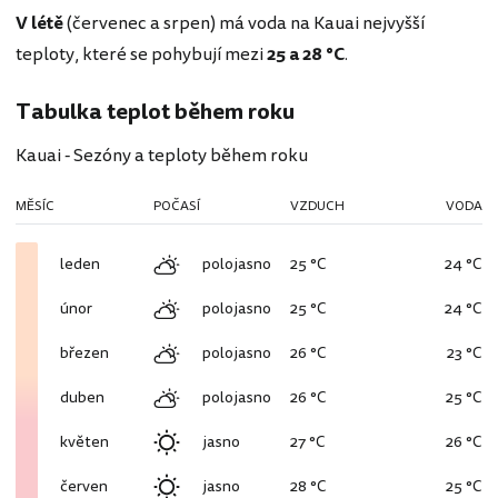
V létě
(červenec a srpen) má voda na Kauai nejvyšší
teploty, které se pohybují mezi
25 a 28 °C
.
Tabulka teplot během roku
Kauai - Sezóny a teploty během roku
MĚSÍC
POČASÍ
VZDUCH
VODA
leden
polojasno
25 °C
24 °C
únor
polojasno
25 °C
24 °C
březen
polojasno
26 °C
23 °C
duben
polojasno
26 °C
25 °C
květen
jasno
27 °C
26 °C
červen
jasno
28 °C
25 °C