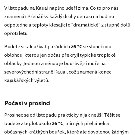
V listopadu na Kauai naplno udeří zima. Co to pro nás
znamená? Přeháňky každý druhý den asi na hodinu
odpoledne a teploty klesající o "dramatické" 2 stupně dolů
oproti létu.
Budete si tak užívat parádních
26 °C
se slunečnou
oblohou, kterou jen občas překryjí typické tropické
obláčky. Jedinou změnou je bouřlivější moře na
severovýchodní straně Kauai, což znamená konec
kajakářských výletů.
Počasí v prosinci
Prosinec se od listopadu prakticky nijak neliší. Těšit se
budete z teplot okolo
26 °C
, mírných přeháněk a
občasných krátkých bouřek, které ale dovolenou žádným