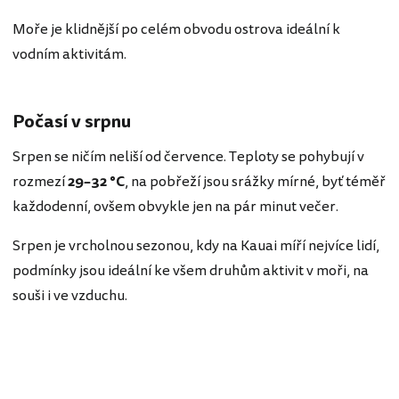
Moře je klidnější po celém obvodu ostrova ideální k
vodním aktivitám.
Počasí v srpnu
Srpen se ničím neliší od července. Teploty se pohybují v
rozmezí
29–32 °C
, na pobřeží jsou srážky mírné, byť téměř
každodenní, ovšem obvykle jen na pár minut večer.
Srpen je vrcholnou sezonou, kdy na Kauai míří nejvíce lidí,
podmínky jsou ideální ke všem druhům aktivit v moři, na
souši i ve vzduchu.