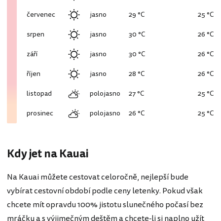
červenec
jasno
29 °C
25 °C
srpen
jasno
30 °C
26 °C
září
jasno
30 °C
26 °C
říjen
jasno
28 °C
26 °C
listopad
polojasno
27 °C
25 °C
prosinec
polojasno
26 °C
25 °C
Kdy jet na Kauai
Na Kauai můžete cestovat celoročně, nejlepší bude
vybírat cestovní období podle ceny letenky. Pokud však
chcete mít opravdu 100% jistotu slunečného počasí bez
mráčku a s výjimečným deštěm a chcete-li si naplno užít