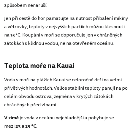
způsobem nenaruší.
Jen při cestě do hor pamatujte na nutnost přibalení mikiny
a větrovky, teploty v nejvyšších partiích můžou klesnout i
na 15 °C. Koupání v moři se doporučuje jen v chráněných
zátokách s klidnou vodou, ne na otevřeném oceánu.
Teplota moře na Kauai
Voda v moři na plážích Kauai se celoročně drží na velmi
přívětivých hodnotách. Velice stabilní teploty panují na po
celém obvodu ostrova, zejména v krytých zátokách
chráněných před vlnami.
V zimě
je voda v oceánu nejchladnější a pohybuje se
mezi
23 a 25 °C
.