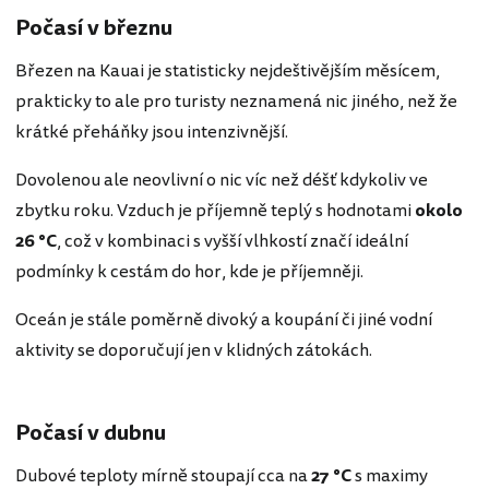
Počasí v březnu
Březen na Kauai je statisticky nejdeštivějším měsícem,
prakticky to ale pro turisty neznamená nic jiného, než že
krátké přeháňky jsou intenzivnější.
Dovolenou ale neovlivní o nic víc než déšť kdykoliv ve
zbytku roku. Vzduch je příjemně teplý s hodnotami
okolo
26 °C
, což v kombinaci s vyšší vlhkostí značí ideální
podmínky k cestám do hor, kde je příjemněji.
Oceán je stále poměrně divoký a koupání či jiné vodní
aktivity se doporučují jen v klidných zátokách.
Počasí v dubnu
Dubové teploty mírně stoupají cca na
27 °C
s maximy