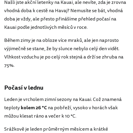
Našli jste akční letenky na Kauai, ale nevíte, zda je zrovna
vhodná doba k cestě na Havaj? Nemusíte se bát, vhodná
doba je vždy, ale přesto přinášíme přehled počasí na
Kauai podle jednotlivých měsíců v roce.
Během zimy je na obloze více mraků, ale jen naprosto
výjimečně se stane, že by slunce nebylo celý den vidět.
Vlhkost vzduchu je po celý rok stejná a drží se zhruba na
75%.
Počasí v lednu
Leden je vrcholem zimní sezony na Kauai. Což znamená
teploty
kolem 26 °C
na pobřeží, vysoko v horách však
můžou klesat ráno a večer k 10 °C.
Srážkově je leden průměrným měsícem a krátké