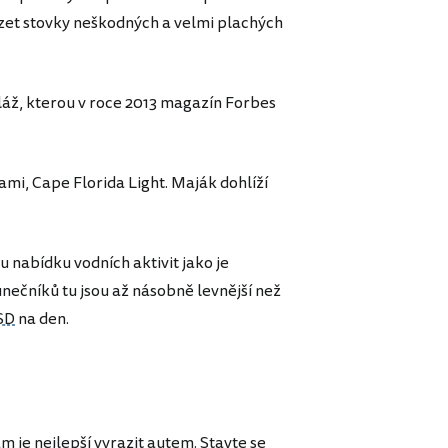
ázet stovky neškodných a velmi plachých
pláž, kterou v roce 2013 magazín Forbes
ami, Cape Florida Light. Maják dohlíží
 nabídku vodních aktivit jako je
unečníků tu jsou až násobně levnější než
SD
na den.
m je nejlepší vyrazit autem. Stavte se