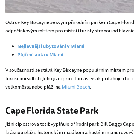
Ostrov Key Biscayne se svým přírodním parkem Cape Florid
odpočinkovým místem pro místní i turisty stranou od hlavní
Nejlevnější ubytování v Miami
Půjčení auta v Miami
V současnosti se stává Key Biscayne populárním místem pro 
luxusními sídlišti. Jeho jižní přírodní část však přitahuje i tur
velkoměsta nebo pláží na
Miami Beach
.
Cape Florida State Park
Jižní cíp ostrova totiž vyplňuje přírodní park Bill Baggs Cap
krásnou pláž s historickým majákem a hustými mangrovovým