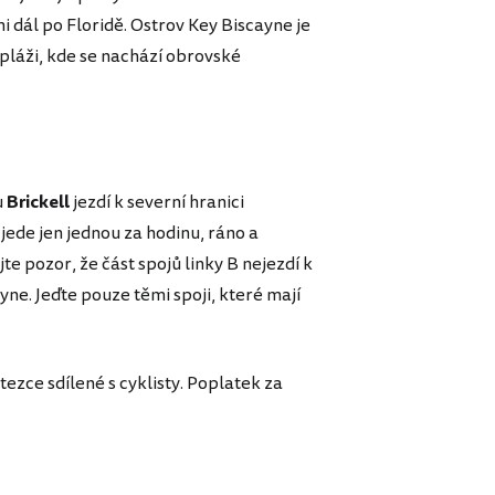
i dál po Floridě. Ostrov Key Biscayne je
pláži, kde se nachází obrovské
u
Brickell
jezdí k severní hranici
jede jen jednou za hodinu, ráno a
e pozor, že část spojů linky B nejezdí k
yne. Jeďte pouze těmi spoji, které mají
tezce sdílené s cyklisty. Poplatek za