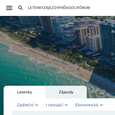
LETENKY
ZÁJEZDY
PRŮVODCI
FÓRUM
P
Letenky
Zájezdy
Zpáteční
1 cestující
Ekonomická