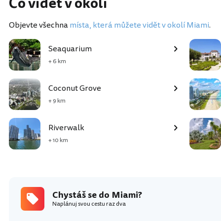
Co vidět v okolí
Objevte všechna
místa, která můžete vidět v okolí Miami
.
Seaquarium
+ 6 km
Coconut Grove
+ 9 km
Riverwalk
+ 10 km
Chystáš se do Miami?
Naplánuj svou cestu raz dva