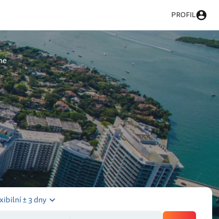
PROFIL
ne
xibilní ± 3 dny