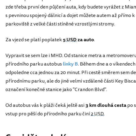
zde třeba první den půjčení auta, kdy budete vyrážet z Miam
s pevninou spojený dálnicí a dojet můžete autem až přímo k 
parkoviště z velké části stíněné vzrostlými stromy.
Za vjezd se platí poplatek
5 USD
za auto
.
Vypravit se sem lze i MHD. Od stanice metra a metromover
přírodního parku autobus
linky B
. Během dne a o víkendech 
odpoledne cca jednou za 20 minut. Při cestě směrem sem dejt
přírodnímu parku, ale do jiné velmi vzdálené části Key Bisca
označení konečné stanice jako "Crandon Blvd".
Od autobus vás k pláži čeká ještě asi
3 km dlouhá cesta
po s
vstup pro pěší do přírodního parku činí
2 USD
.