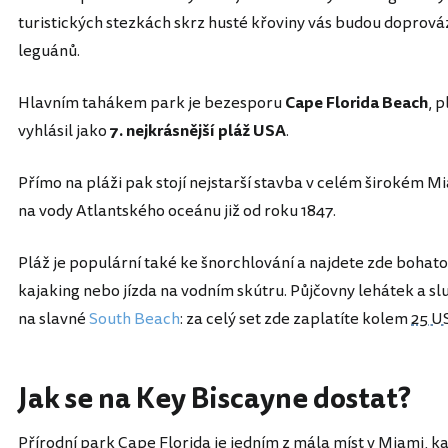
turistických stezkách skrz husté křoviny vás budou doprov
leguánů.
Hlavním tahákem park je bezesporu
Cape Florida Beach
, 
vyhlásil jako
7. nejkrásnější pláž USA
.
Přímo na pláži pak stojí nejstarší stavba v celém širokém Mi
na vody Atlantského oceánu již od roku 1847.
Pláž je populární také ke šnorchlování a najdete zde bohatou
kajaking nebo jízda na vodním skútru. Půjčovny lehátek a sl
na slavné
South Beach
: za celý set zde zaplatíte kolem
25 U
Jak se na Key Biscayne dostat?
Přírodní park Cape Florida je jedním z mála míst v Miami, ka