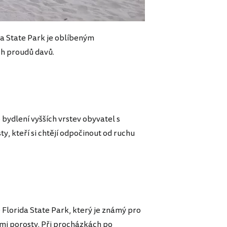
a State Park je oblíbeným
ch proudů davů.
bydlení vyšších vrstev obyvatel s
isty, kteří si chtějí odpočinout od ruchu
e Florida State Park, který je známý pro
i porosty. Při procházkách po