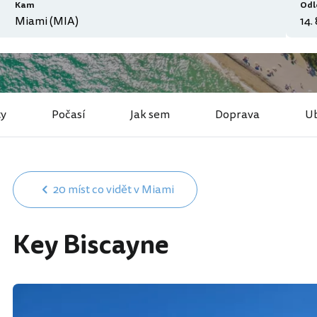
Kam
Odl
ty
Počasí
Jak sem
Doprava
Ub
20 míst co vidět v Miami
Key Biscayne