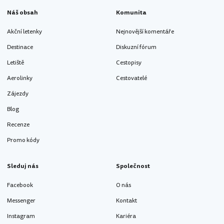
Náš obsah
Komunita
Akční letenky
Nejnovější komentáře
Destinace
Diskuzní fórum
Letiště
Cestopisy
Aerolinky
Cestovatelé
Zájezdy
Blog
Recenze
Promo kódy
Sleduj nás
Společnost
Facebook
O nás
Messenger
Kontakt
Instagram
Kariéra