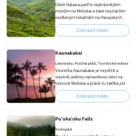
molokai-hawaii.cs.html?
Údolí Halawa patří k nejkrásnějším
aid=355333;label=p-molokai-
místům na Molokai a také nejstarším
papohaku] Koupání a zázemí pláže
osídleným lokalitám na Havajských
Papohaku…
ostrovech. Podle archeologických
Zobrazit místo
nalezišť se lidé v ústí údolí nacházeli
už 650 let př. n. l. Protože zde však
žádné veřejnosti přístupné muzeum
nebo vykopávky, hlavním lákadlem je
Kaunakakai
turistický stezka nitrem deštným
pralesem porostlého údolí podél řeky
Letovisko,
Písčitá pláž,
Turistické město
k vodopádům. [btn "Nejlevnější
Vesnička Kaunakakai je největší a
ubytování na Molokai"
vlastně jedinou opravdovou obcí na
https://www.booking.com/region/us
ostrově Molokai a právě tu takřka jistě
…
při svém vícedenním pobytu na
Zobrazit místo
ostrově alespoň jednou navštívíte. V
Kaunakakai najdete několik obchodů,
banku, poštu, hlavní ostrovní
nemocnici i pár hotelů. [btn "Zobraz
Pu'uka'oku Falls
hotely na Molokai"
https://www.booking.com/region/us/
Vodopád
molokai-hawaii.cs.html?