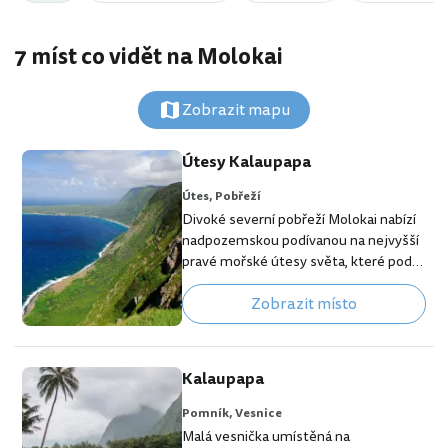
7 míst co vidět na Molokai
Zobrazit mapu
Útesy Kalaupapa
Útes,
Pobřeží
Divoké severní pobřeží Molokai nabízí
nadpozemskou podívanou na nejvyšší
pravé mořské útesy světa, které podle
různých měřítek stoupají prakticky
Zobrazit místo
kolmo z oceánu do výšek od 600 po 1
010 metrů nad mořem. Soupeří sice s
jinými ještě vyššími útesy na Novém
Zélandu, které se však podle
Kalaupapa
geografických měřítek počítají jako
hory a ne jako čistý mořský útes. [btn
Pomník,
Vesnice
"Rezervuj hotel na Molokai v
Malá vesnička umístěná na