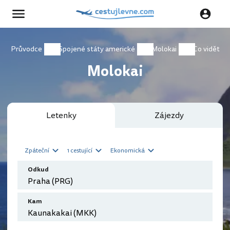
Průvodce
Spojené státy americké
Molokai
Co vidět
Molokai
Letenky
Zájezdy
Zpáteční
1 cestující
Ekonomická
Odkud
Kam