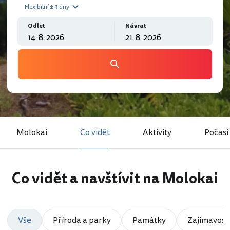
Flexibilní ± 3 dny
Odlet
Návrat
Molokai
Co vidět
Aktivity
Počasí
Co vidět a navštívit na Molokai
Vše
Příroda a parky
Památky
Zajímavosti