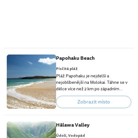
Papohaku Beach
Písčitá pláž
Pláž Papohaku je nejdelší a
nejoblíbenější na Molokai. Táhne se v
délce více než 2 km po západním
pobřeží, které je sušší, bez vzrostlé
Zobrazit místo
vegetace a na havajské poměry působí
velmi exoticky. Díky své délce i velmi
malé návštěvnosti ostrova Molokai
zde máte prakticky jistotu soukromí.
Hālawa Valley
[btn "Rezervuj hotel na Molokai"
https://www.booking.com/region/us/
Údolí,
Vodopád