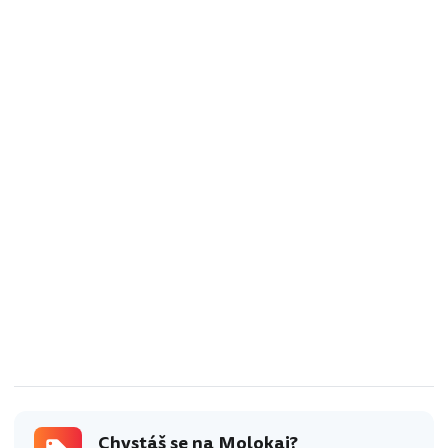
aid=355333;label=p-molokai-
moomoni] Oblíbeným místem je
pláž Mo‘omomi s…
Chystáš se na Molokai?