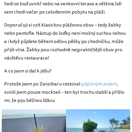
Sedí se buď uvnitř nebo na venkovní terase a většina lidí
sem chodí večer po celodenním pobytu na pláži.
Doporučuji si vzít klasickou plážovou obuv – tedy žabky
nebo pantofle. Nástup do loďky není možný suchou nohou
a i když půjdete během odlivu pěšky po chodníčku, může
přijít vlna. Žabky jsou rozhodně nejpraktičtější obuv pro
návštěvu restaurace!
A co jsem si dal k jídlu?
Protože jsem po Zanzibaru cestoval
půjčeným autem
,
zvolil jsem pouze mocktail – ten byl trochu slabší a přišlo
mi, že piju běžnou šťávu.