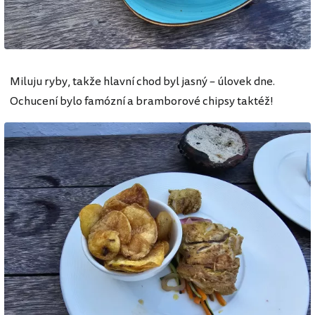
Miluju ryby, takže hlavní chod byl jasný – úlovek dne.
Ochucení bylo famózní a bramborové chipsy taktéž!