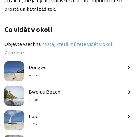
atrakce, ale já bych její návštěvu určitě doporučil. Je to
prostě unikátní zážitek.
Co vidět v okolí
Objevte všechna
místa, která můžete vidět v okolí
Zanzibar
.
Dongwe
+ 4 km
Bwejuu Beach
+ 9 km
Paje
+ 12 km