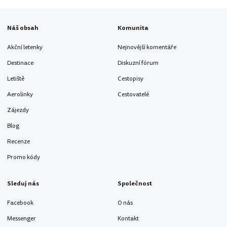
Náš obsah
Komunita
Akční letenky
Nejnovější komentáře
Destinace
Diskuzní fórum
Letiště
Cestopisy
Aerolinky
Cestovatelé
Zájezdy
Blog
Recenze
Promo kódy
Sleduj nás
Společnost
Facebook
O nás
Messenger
Kontakt