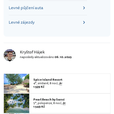
Levné půjčení auta
Levné zájezdy
Kryštof Hájek
naposledy aktualizováno
06. 10. 2025
Spice Island Resort
4*, snídaně, 8 nocí,
1 539 Kč
Pearl Beach by Sansi
5*, polopenze, 8 nocí,
1 549 Kč