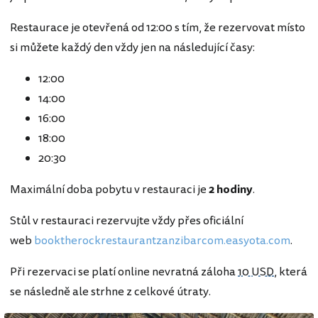
Restaurace je otevřená od 12:00 s tím, že rezervovat místo
si můžete každý den vždy jen na následující časy:
12:00
14:00
16:00
18:00
20:30
Maximální doba pobytu v restauraci je
2 hodiny
.
Stůl v restauraci rezervujte vždy přes oficiální
web
booktherockrestaurantzanzibarcom.easyota.com
.
Při rezervaci se platí online nevratná záloha
10 USD
, která
se následně ale strhne z celkové útraty.