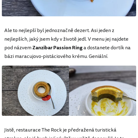
Ale to nejlepší byl jednoznačně dezert. Asi jeden z
nejlepších, jaký jsem kdy v životě jedl. V menu jej najdete
pod názvem
Zanzibar Passion Ring
a dostanete dortík na
bázi maracujovo-pistáciového krému. Geniální.
Jistě, restaurace The Rock je předražená turistická