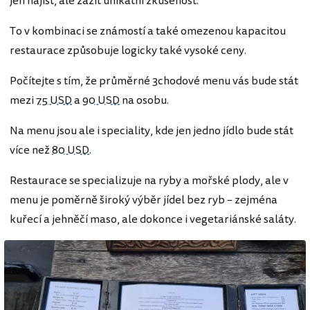
jen najíst, ale zažít unikátní zkušenost.
To v kombinaci se známostí a také omezenou kapacitou
restaurace způsobuje logicky také vysoké ceny.
Počítejte s tím, že průměrné 3chodové menu vás bude stát
mezi
75 USD
a
90 USD
na osobu.
Na menu jsou ale i speciality, kde jen jedno jídlo bude stát
více než
80 USD
.
Restaurace se specializuje na ryby a mořské plody, ale v
menu je poměrně široký výběr jídel bez ryb – zejména
kuřecí a jehněčí maso, ale dokonce i vegetariánské saláty.