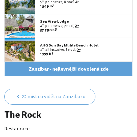
5*, polopenze, 8 nocí,
1 549 Kč
Sea View Lodge
4*, polopenze, 7 nocí,
37 790 Kč
AHG Sun Bay Mlilile Beach Hotel
4*, all inclusive, 8 nocí,
1 559 Kč
Zanzibar - nejlevnější dovolená zde
22 míst co vidět na Zanzibaru
The Rock
Restaurace