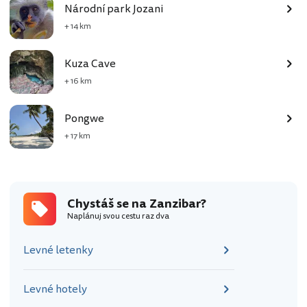
Národní park Jozani
+ 14 km
Kuza Cave
+ 16 km
Pongwe
+ 17 km
Chystáš se na Zanzibar?
Naplánuj svou cestu raz dva
Levné letenky
Levné hotely