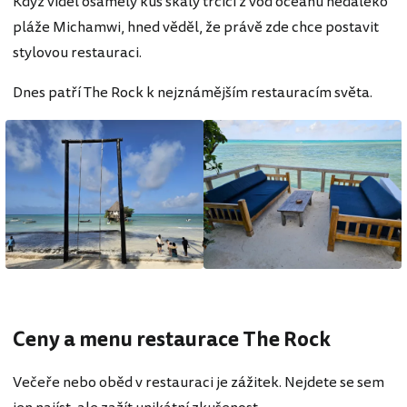
Když viděl osamělý kus skály trčící z vod oceánu nedaleko
pláže Michamwi, hned věděl, že právě zde chce postavit
stylovou restauraci.
Dnes patří The Rock k nejznámějším restauracím světa.
Ceny a menu restaurace The Rock
Večeře nebo oběd v restauraci je zážitek. Nejdete se sem