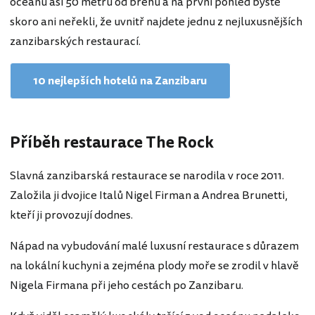
oceánu asi 50 metrů od břehu a na první pohled byste
skoro ani neřekli, že uvnitř najdete jednu z nejluxusnějších
zanzibarských restaurací.
10 nejlepších hotelů na Zanzibaru
Příběh restaurace The Rock
Slavná zanzibarská restaurace se narodila v roce 2011.
Založila ji dvojice Italů Nigel Firman a Andrea Brunetti,
kteří ji provozují dodnes.
Nápad na vybudování malé luxusní restaurace s důrazem
na lokální kuchyni a zejména plody moře se zrodil v hlavě
Nigela Firmana při jeho cestách po Zanzibaru.