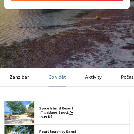
Zanzibar
Co vidět
Aktivity
Počas
Spice Island Resort
4*, snídaně, 8 nocí,
1 539 Kč
Pearl Beach by Sansi