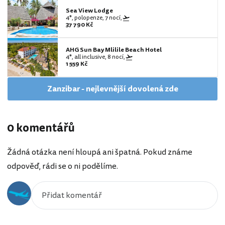
Sea View Lodge
4*, polopenze, 7 nocí,
37 790 Kč
AHG Sun Bay Mlilile Beach Hotel
4*, all inclusive, 8 nocí,
1 559 Kč
Zanzibar - nejlevnější dovolená zde
0 komentářů
Žádná otázka není hloupá ani špatná. Pokud známe
odpověď, rádi se o ni podělíme.