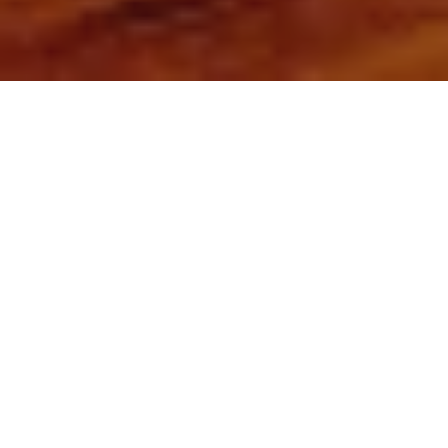
Na jaká letiště se létá?
Do Annaby se létá na 1 mezinárodní letiště. Průvodce s
praktickými tipy nejen ohledně veřejné dopravy si můžete
přečíst zde:
Annaba Rabah Bitat
.
Průvodce Alžírsko
Naplánuj si dovolenou s naším praktickým průvodcem a
nic tě nepřekvapí
Co vidět v Alžírsku