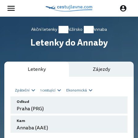
Akční letenky
Alžírsko
Annaba
Letenky do Annaby
Letenky
Zájezdy
Zpáteční
1 cestující
Ekonomická
Odkud
Kam