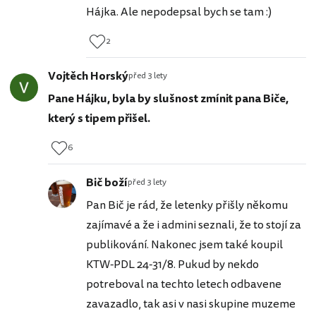
Hájka. Ale nepodepsal bych se tam :)
2
Vojtěch Horský
před 3 lety
Pane Hájku, byla by slušnost zmínit pana Biče,
který s tipem přišel.
6
Bič boží
před 3 lety
Pan Bič je rád, že letenky přišly někomu
zajímavé a že i admini seznali, že to stojí za
publikování. Nakonec jsem také koupil
KTW-PDL 24-31/8. Pukud by nekdo
potreboval na techto letech odbavene
zavazadlo, tak asi v nasi skupine muzeme