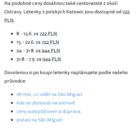
Na podobné ceny dosáhnou také cestovatelé z okolí
Ostravy. Letenky z polských Katowic jsou dostupné od
722
PLN
.
8. - 15.6. za
722 PLN
15. - 22.6. za
722 PLN
24. - 31.8. za
944 PLN
31.8. - 7.9. za
944 PLN
Dovolenou si po koupi letenky naplánujete podle našeho
průvodce:
18 míst, co vidět na São Miguel
kde se ubytovat na ostrově
ceny autopůjčoven a doprava
počasí na São Miguel