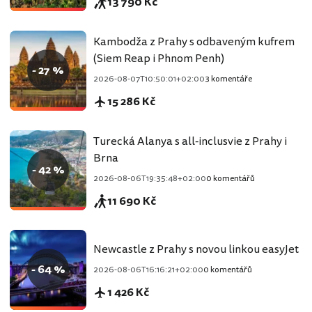
13 790 Kč
Kambodža z Prahy s odbaveným kufrem
(Siem Reap i Phnom Penh)
- 27 %
2026-08-07T10:50:01+02:00
3 komentáře
15 286 Kč
Turecká Alanya s all-inclusvie z Prahy i
Brna
- 42 %
2026-08-06T19:35:48+02:00
0 komentářů
11 690 Kč
Newcastle z Prahy s novou linkou easyJet
- 64 %
2026-08-06T16:16:21+02:00
0 komentářů
1 426 Kč