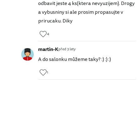
odbavit jeste 4 ks(ktera nevyuzijem). Drogy
a vybusniny si ale prosim propasujte v
prirucaku. Diky
4
martin-K
před 3 lety
A do salonku můžeme taky? :) :) :)
1