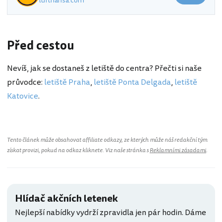
lufthansa.com
Před cestou
Nevíš, jak se dostaneš z letiště do centra? Přečti si naše
průvodce:
letiště Praha
,
letiště Ponta Delgada
,
letiště
Katovice
.
Tento článek může obsahovat affiliate odkazy, ze kterých může náš redakční tým
získat provizi, pokud na odkaz kliknete. Viz naše stránka s
Reklamními zásadami
.
Hlídač akčních letenek
Nejlepší nabídky vydrží zpravidla jen pár hodin. Dáme