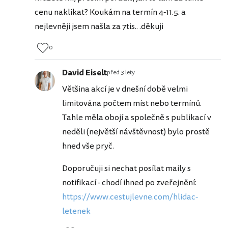
cenu naklikat? Koukám na termín 4-11.5. a
nejlevněji jsem našla za 7tis.. .děkuji
0
David Eiselt
před 3 lety
Většina akcí je v dnešní době velmi
limitována počtem míst nebo termínů.
Tahle měla obojí a společně s publikací v
neděli (největší návštěvnost) bylo prostě
hned vše pryč.
Doporučuji si nechat posílat maily s
notifikací - chodí ihned po zveřejnění:
https://www.cestujlevne.com/hlidac-
letenek