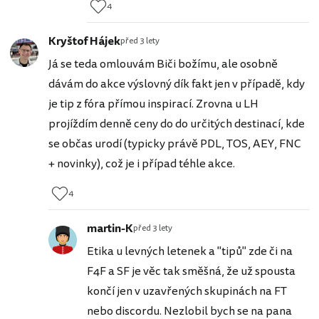
4
Kryštof Hájek
před 3 lety
Já se teda omlouvám Biči božímu, ale osobně
dávám do akce výslovný dík fakt jen v případě, kdy
je tip z fóra přímou inspirací. Zrovna u LH
projíždím denně ceny do do určitých destinací, kde
se občas urodí (typicky právě PDL, TOS, AEY, FNC
+ novinky), což je i případ téhle akce.
4
martin-K
před 3 lety
Etika u levných letenek a "tipů" zde či na
F4F a SF je věc tak směšná, že už spousta
končí jen v uzavřených skupinách na FT
nebo discordu. Nezlobil bych se na pana