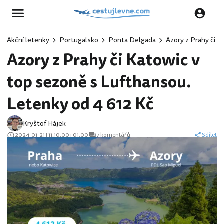
Akční letenky
Portugalsko
Ponta Delgada
Azory z Prahy či K
Azory z Prahy či Katowic v
top sezoně s Lufthansou.
Letenky od 4 612 Kč
Kryštof Hájek
2024-01-21T11:10:00+01:00
7 komentářů
Sdílet