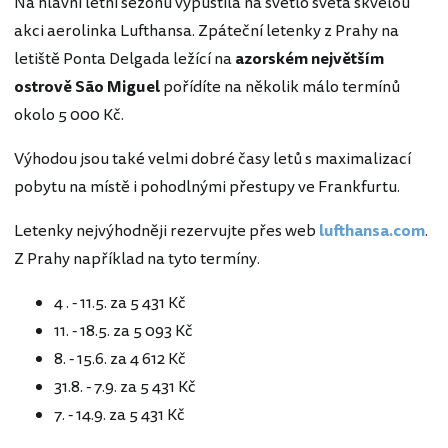
Na hlavní letní sezonu vypustila na světlo světa skvělou
akci aerolinka Lufthansa. Zpáteční letenky z Prahy na
letiště Ponta Delgada ležící na
azorském největším
ostrově São Miguel
pořídíte na několik málo termínů
okolo 5 000 Kč.
Výhodou jsou také velmi dobré časy letů s maximalizací
pobytu na místě i pohodlnými přestupy ve Frankfurtu.
Letenky nejvýhodněji rezervujte přes web
lufthansa.com
.
Z Prahy například na tyto termíny.
4 . - 11.5. za 5 431 Kč
11. - 18.5. za 5 093 Kč
8. - 15.6. za 4 612 Kč
31.8. - 7.9. za 5 431 Kč
7. - 14.9. za 5 431 Kč