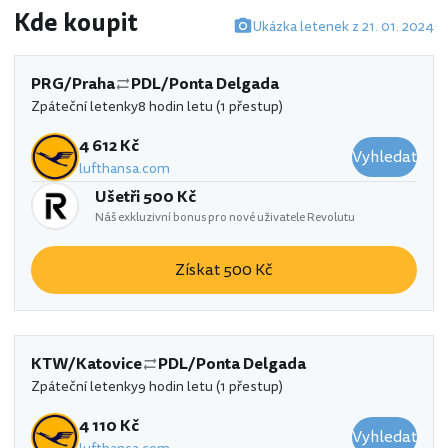
Kde koupit
Ukázka letenek z 21. 01. 2024
PRG/Praha
PDL/Ponta Delgada
Zpáteční letenky
8 hodin letu (1 přestup)
4 612 Kč
Vyhledat
lufthansa.com
Ušetři 500 Kč
Náš exkluzivní bonus pro nové uživatele Revolutu
Získat 500 Kč
KTW/Katovice
PDL/Ponta Delgada
Zpáteční letenky
9 hodin letu (1 přestup)
4 110 Kč
Vyhledat