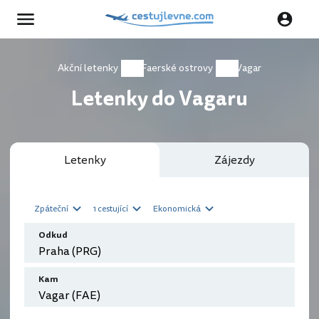
Akční letenky
Faerské ostrovy
Vagar
Letenky do Vagaru
Letenky
Zájezdy
Zpáteční
1 cestující
Ekonomická
Odkud
Kam