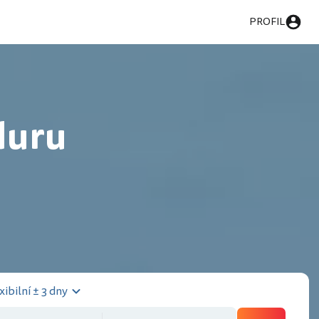
PROFIL
duru
xibilní ± 3 dny