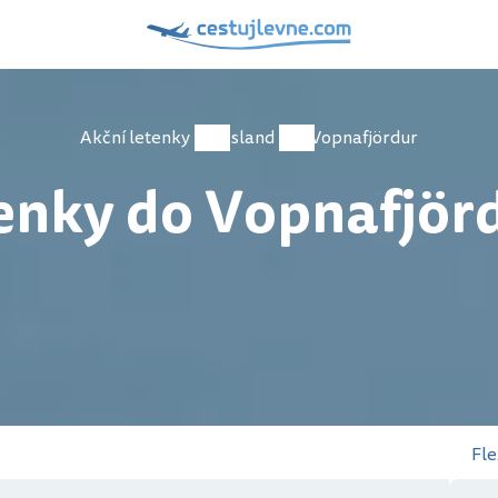
Akční letenky
Island
Vopnafjördur
enky do Vopnafjör
Fle