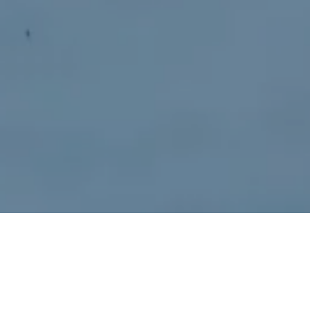
Na jaká letiště se létá?