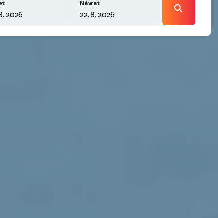
et
Návrat