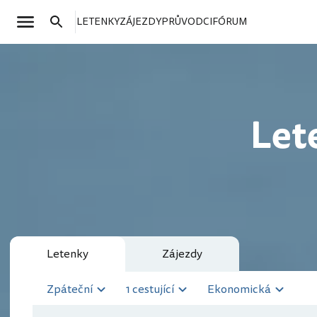
LETENKY
ZÁJEZDY
PRŮVODCI
FÓRUM
Let
Letenky
Zájezdy
Zpáteční
1 cestující
Ekonomická