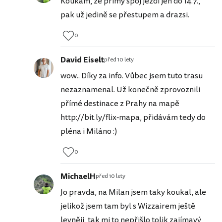
Koukám, že přímý spoj jezdí jen do 14.7.,
pak už jedině se přestupem a drazsi.
0
David Eiselt
před 10 lety
wow.. Díky za info. Vůbec jsem tuto trasu
nezaznamenal. Už konečně zprovoznili
přímé destinace z Prahy na mapě
http://bit.ly/flix-mapa, přidávám tedy do
pléna i Miláno :)
0
MichaelH
před 10 lety
Jo pravda, na Milan jsem taky koukal, ale
jelikož jsem tam byl s Wizzairem ještě
levněji, tak mi to nepřišlo tolik zajímavý