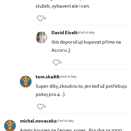
služeb, vybavení ale i cen.
0
David Eiselt
před 10 lety
Ibis doporučuji kupovat přímo na
Accoru ;)
0
tom.ska88
před 10 lety
Super díky,zkouknu to..jen teď už potřebuju
pokoj pro 4.. :)
0
michal.novacek2
před 10 lety
Amstr koupen na červen, super.. Pro dva za 1000