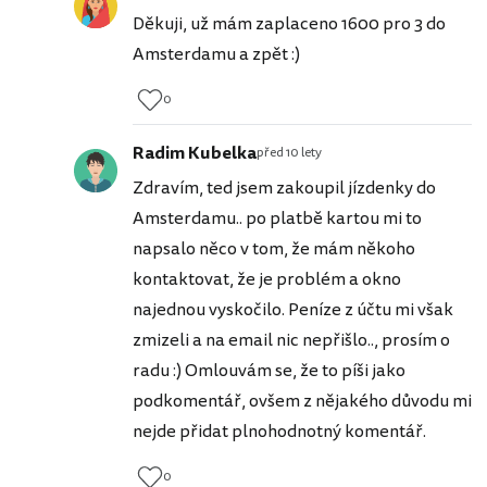
Děkuji, už mám zaplaceno 1600 pro 3 do
Amsterdamu a zpět :)
0
Radim Kubelka
před 10 lety
Zdravím, ted jsem zakoupil jízdenky do
Amsterdamu.. po platbě kartou mi to
napsalo něco v tom, že mám někoho
kontaktovat, že je problém a okno
najednou vyskočilo. Peníze z účtu mi však
zmizeli a na email nic nepřišlo.., prosím o
radu :) Omlouvám se, že to píši jako
podkomentář, ovšem z nějakého důvodu mi
nejde přidat plnohodnotný komentář.
0