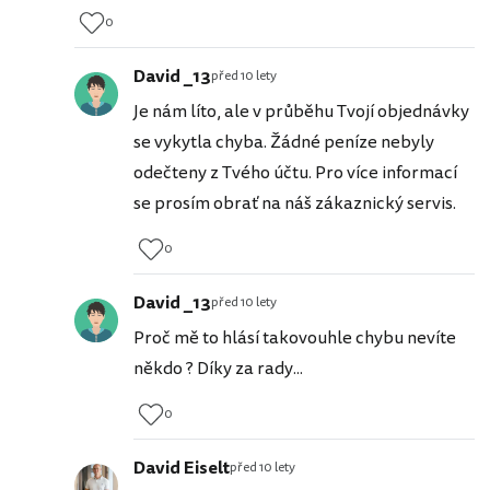
0
David _13
před 10 lety
Je nám líto, ale v průběhu Tvojí objednávky
se vykytla chyba. Žádné peníze nebyly
odečteny z Tvého účtu. Pro více informací
se prosím obrať na náš zákaznický servis.
0
David _13
před 10 lety
Proč mě to hlásí takovouhle chybu nevíte
někdo ? Díky za rady...
0
David Eiselt
před 10 lety