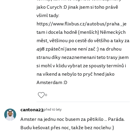
jako Curych :D jinak jsem si toho právě
všiml tady:
https://www.flixbus.cz/autobus/praha , je
tam i docela hodně (menších) Německých
měst, většinou po cestě do většího a taky za
498 zpáteční Jasne není zač :) na druhou
stranu díky nezaznemenani teto trasy jsem
si mohl v klidu vybrat ze spousty termínů i
na víkend a nebylo to pryč hned jako
Amsterdam :D
0
cantona23
před 10 lety
Amster na jednu noc busem za pětikilo ... Paráda.
Budu kešovat přes noc, takže bez noclehu :)