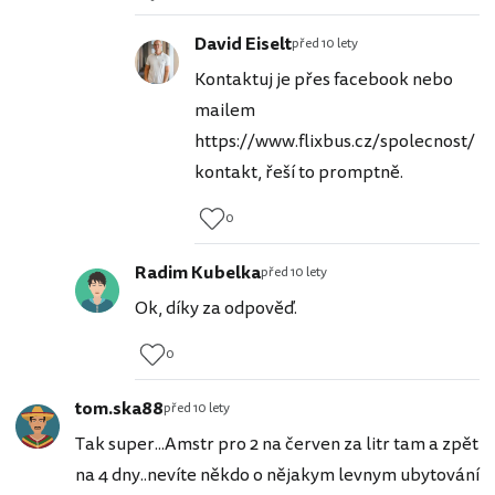
David Eiselt
před 10 lety
Kontaktuj je přes facebook nebo
mailem
https://www.flixbus.cz/spolecnost/
kontakt, řeší to promptně.
0
Radim Kubelka
před 10 lety
Ok, díky za odpověď.
0
tom.ska88
před 10 lety
Tak super...Amstr pro 2 na červen za litr tam a zpět
na 4 dny..nevíte někdo o nějakym levnym ubytování