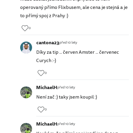
operovaný přímo Flixbusem, ale cena je stejná a je
to přímý spoj z Prahy :)
0
cantona23
před 10 lety
Díky za tip ... červen Amster ... červenec
Curych :-)
0
MichaelH
před 10 lety
Není zač :) taky jsem koupil :)
0
MichaelH
před 10 lety