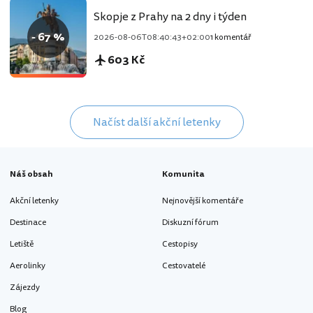
Skopje z Prahy na 2 dny i týden
- 67 %
2026-08-06T08:40:43+02:00
1 komentář
603 Kč
Načíst další akční letenky
Náš obsah
Komunita
Akční letenky
Nejnovější komentáře
Destinace
Diskuzní fórum
Letiště
Cestopisy
Aerolinky
Cestovatelé
Zájezdy
Blog