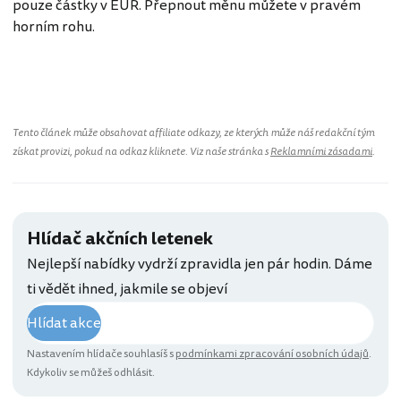
pouze částky v EUR. Přepnout měnu můžete v pravém
horním rohu.
Tento článek může obsahovat affiliate odkazy, ze kterých může náš redakční tým
získat provizi, pokud na odkaz kliknete. Viz naše stránka s
Reklamními zásadami
.
Hlídač akčních letenek
Nejlepší nabídky vydrží zpravidla jen pár hodin. Dáme
ti vědět ihned, jakmile se objeví
Hlídat akce
Nastavením hlídače souhlasíš s
podmínkami zpracování osobních údajů
.
Kdykoliv se můžeš odhlásit.