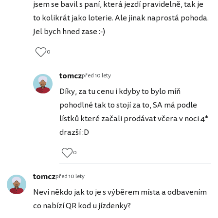
jsem se bavil s paní, která jezdí pravidelně, tak je
to kolikrát jako loterie. Ale jinak naprostá pohoda.
Jel bych hned zase :-)
0
tomcz
před 10 lety
Díky, za tu cenu i kdyby to bylo míň
pohodlné tak to stojí za to, SA má podle
lístků které začali prodávat včera v noci 4*
drazší :D
0
tomcz
před 10 lety
Neví někdo jak to je s výběrem místa a odbavením
co nabízí QR kod u jízdenky?