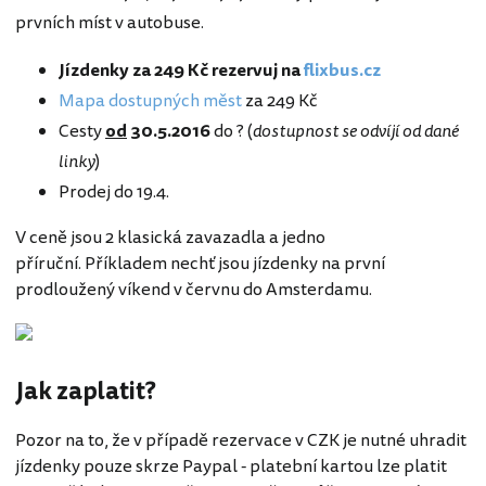
prvních míst v autobuse.
Jízdenky za 249 Kč rezervuj na
flixbus.cz
Mapa dostupných měst
za 249 Kč
Cesty
od
30.5.2016
do ? (
dostupnost se odvíjí od dané
linky
)
Prodej do 19.4.
V ceně jsou 2 klasická zavazadla a jedno
příruční. Příkladem nechť jsou jízdenky na první
prodloužený víkend v červnu do Amsterdamu.
Jak zaplatit?
Pozor na to, že v případě rezervace v CZK je nutné uhradit
jízdenky pouze skrze Paypal - platební kartou lze platit