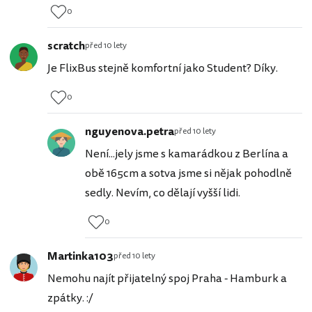
0
scratch
před 10 lety
Je FlixBus stejně komfortní jako Student? Díky.
0
nguyenova.petra
před 10 lety
Není...jely jsme s kamarádkou z Berlína a
obě 165cm a sotva jsme si nějak pohodlně
sedly. Nevím, co dělají vyšší lidi.
0
Martinka103
před 10 lety
Nemohu najít přijatelný spoj Praha - Hamburk a
zpátky. :/