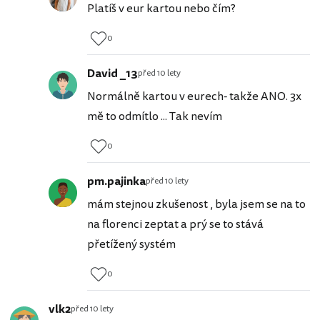
Platíš v eur kartou nebo čím?
0
David _13
před 10 lety
Normálně kartou v eurech- takže ANO. 3x
mě to odmítlo ... Tak nevím
0
pm.pajinka
před 10 lety
mám stejnou zkušenost , byla jsem se na to
na florenci zeptat a prý se to stává
přetížený systém
0
vlk2
před 10 lety