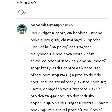
v Amstru??
0
booomberman
před 10 lety
Ibis Budget Airport, via booking - strohý
pokoje pro 3 lidi, vlastní hajzlík i sprcha.
Cenu dělaj "na pokoj" cca 50€/noc.
Nevýhodou je hodinová cesta k němu,
ačkoli celodenní lístek na 3 dny na "modrý"
spoje který jezdí z centra až k hotelu s 1
přestupem stojí 17€ (!!) a jezdí to do 2 do
noci. Jestli nejste náročný, zkuste Zeeburg
Camp, v chajdách typu "2xpostel+ skříň"
pro dva za 45€ noc. Pro dobrodruhy
doporučuju Vivaldi Budget u centra - i pán z
bookingu mi varoval před nízkou úrovní