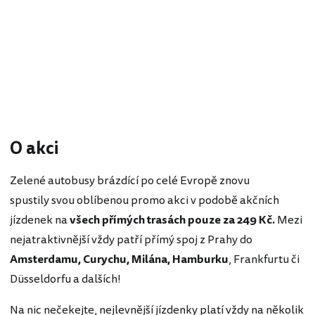
O akci
Zelené autobusy brázdící po celé Evropě znovu
spustily svou oblíbenou promo akci v podobě akčních
jízdenek na
všech přímých trasách pouze za 249 Kč.
Mezi
nejatraktivnější vždy patří přímý spoj z Prahy do
Amsterdamu, Curychu, Milána, Hamburku
, Frankfurtu či
Düsseldorfu a dalších!
Na nic nečekejte, nejlevnější jízdenky platí vždy na několik