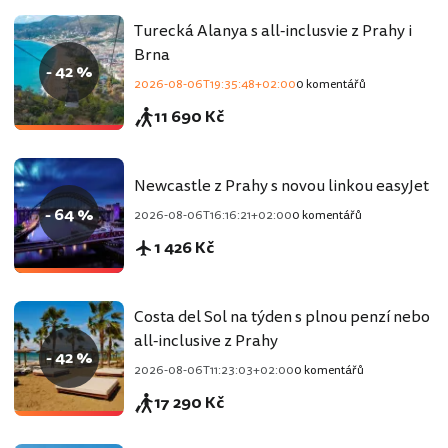
Turecká Alanya s all-inclusvie z Prahy i
Brna
- 42 %
2026-08-06T19:35:48+02:00
0 komentářů
11 690 Kč
Newcastle z Prahy s novou linkou easyJet
- 64 %
2026-08-06T16:16:21+02:00
0 komentářů
1 426 Kč
Costa del Sol na týden s plnou penzí nebo
all-inclusive z Prahy
- 42 %
2026-08-06T11:23:03+02:00
0 komentářů
17 290 Kč