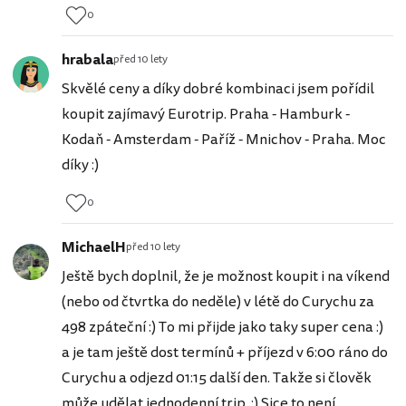
0
hrabala
před 10 lety
Skvělé ceny a díky dobré kombinaci jsem pořídil
koupit zajímavý Eurotrip. Praha - Hamburk -
Kodaň - Amsterdam - Paříž - Mnichov - Praha. Moc
díky :)
0
MichaelH
před 10 lety
Ještě bych doplnil, že je možnost koupit i na víkend
(nebo od čtvrtka do neděle) v létě do Curychu za
498 zpáteční :) To mi přijde jako taky super cena :)
a je tam ještě dost termínů + příjezd v 6:00 ráno do
Curychu a odjezd 01:15 další den. Takže si člověk
může udělat jednodenní trip. :) Sice to není