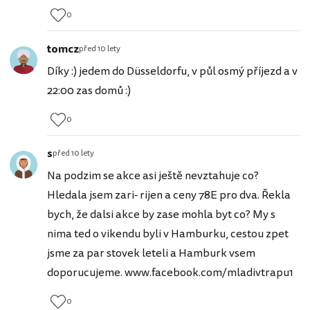
0
tomcz
před 10 lety
Díky :) jedem do Düsseldorfu, v půl osmý příjezd a v
22:00 zas domů :)
0
s
před 10 lety
Na podzim se akce asi ještě nevztahuje co?
Hledala jsem zari- rijen a ceny 78E pro dva. Řekla
bych, že dalsi akce by zase mohla byt co? My s
nima ted o vikendu byli v Hamburku, cestou zpet
jsme za par stovek leteli a Hamburk vsem
doporucujeme. www.facebook.com/mladivtrapu1
0