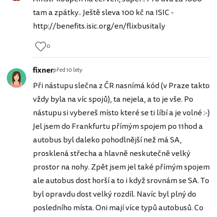
tam a zpátky.. Ještě sleva 100 kč na ISIC -
http://benefits.isic.org/en/flixbusitaly
0
fixner
před 10 lety
Při nástupu slečna z ČR nasnímá kód (v Praze takto
vždy byla na víc spojů), ta nejela, a to je vše. Po
nástupu si vybereš místo které se ti líbí a je volné :-)
Jel jsem do Frankfurtu přímým spojem po 11hod a
autobus byl daleko pohodlnější než má SA,
prosklená střecha a hlavně neskutečně velký
prostor na nohy. Zpět jsem jel také přímým spojem
ale autobus dost horší a to i když srovnám se SA. To
byl opravdu dost velký rozdíl. Navíc byl plný do
posledního místa. Oni mají více typů autobusů. Co