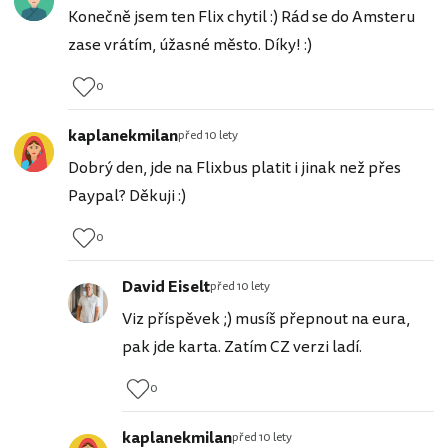
Konečně jsem ten Flix chytil :) Rád se do Amsteru
zase vrátím, úžasné město. Díky! :)
0
kaplanekmilan
před 10 lety
Dobrý den, jde na Flixbus platit i jinak než přes
Paypal? Děkuji :)
0
David Eiselt
před 10 lety
Viz příspěvek ;) musíš přepnout na eura,
pak jde karta. Zatím CZ verzi ladí.
0
kaplanekmilan
před 10 lety