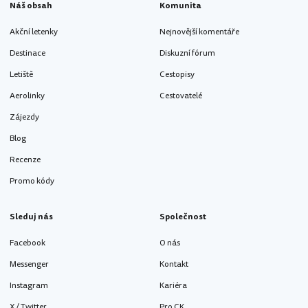
Náš obsah
Komunita
Akční letenky
Nejnovější komentáře
Destinace
Diskuzní fórum
Letiště
Cestopisy
Aerolinky
Cestovatelé
Zájezdy
Blog
Recenze
Promo kódy
Sleduj nás
Společnost
Facebook
O nás
Messenger
Kontakt
Instagram
Kariéra
X / Twitter
Pro CK