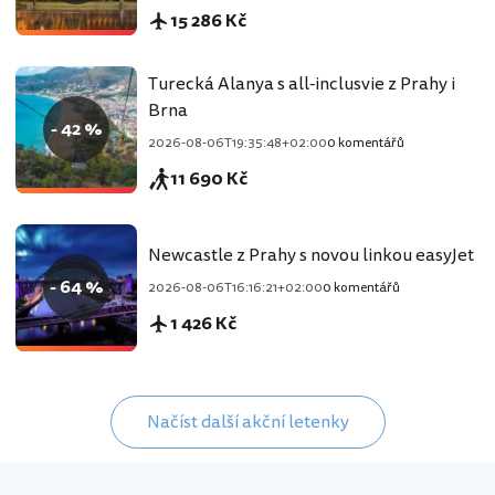
15 286 Kč
Turecká Alanya s all-inclusvie z Prahy i
Brna
- 42 %
2026-08-06T19:35:48+02:00
0 komentářů
11 690 Kč
Newcastle z Prahy s novou linkou easyJet
- 64 %
2026-08-06T16:16:21+02:00
0 komentářů
1 426 Kč
Načíst další akční letenky