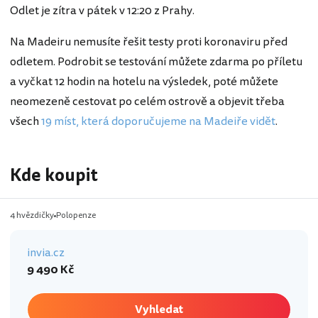
Odlet je zítra v pátek v 12:20 z Prahy.
Na Madeiru nemusíte řešit testy proti koronaviru před
odletem. Podrobit se testování můžete zdarma po příletu
a vyčkat 12 hodin na hotelu na výsledek, poté můžete
neomezeně cestovat po celém ostrově a objevit třeba
všech
19 míst, která doporučujeme na Madeiře vidět
.
Kde koupit
4 hvězdičky
Polopenze
invia.cz
9 490 Kč
Vyhledat