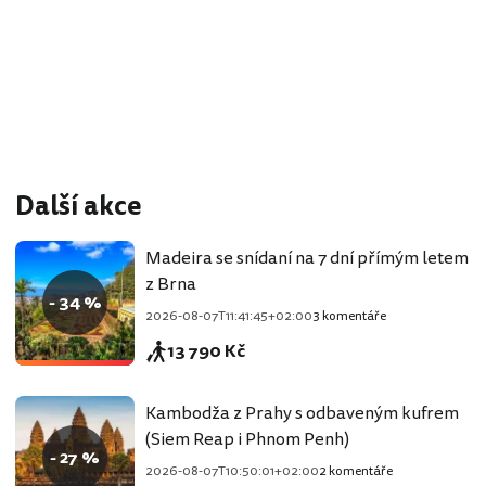
Další akce
Madeira se snídaní na 7 dní přímým letem
z Brna
- 34 %
2026-08-07T11:41:45+02:00
3 komentáře
13 790 Kč
Kambodža z Prahy s odbaveným kufrem
(Siem Reap i Phnom Penh)
- 27 %
2026-08-07T10:50:01+02:00
2 komentáře