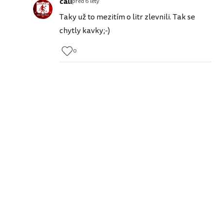
cali
před 6 lety
Taky už to mezitím o litr zlevnili. Tak se
chytly kavky;-)
0