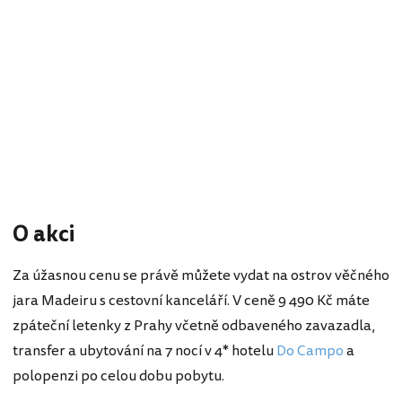
O akci
Za úžasnou cenu se právě můžete vydat na ostrov věčného
jara Madeiru s cestovní kanceláří. V ceně 9 490 Kč máte
zpáteční letenky z Prahy včetně odbaveného zavazadla,
transfer a ubytování na 7 nocí v 4* hotelu
Do Campo
a
polopenzi po celou dobu pobytu.