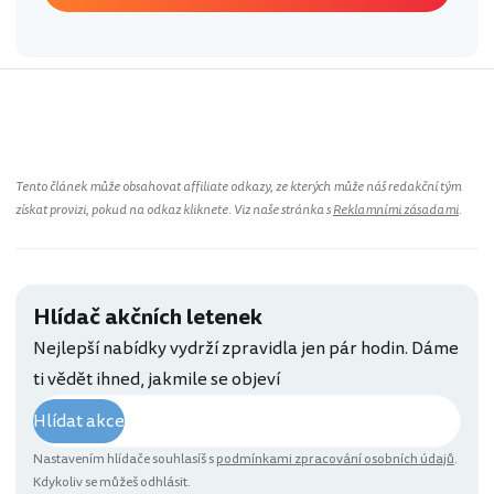
Portugalsko
Tento článek může obsahovat affiliate odkazy, ze kterých může náš redakční tým
získat provizi, pokud na odkaz kliknete. Viz naše stránka s
Reklamními zásadami
.
Hlídač akčních letenek
Nejlepší nabídky vydrží zpravidla jen pár hodin. Dáme
ti vědět ihned, jakmile se objeví
Hlídat akce
Nastavením hlídače souhlasíš s
podmínkami zpracování osobních údajů
.
Kdykoliv se můžeš odhlásit.