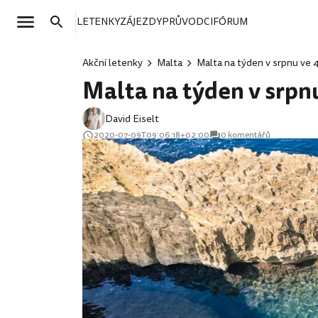
LETENKY
ZÁJEZDY
PRŮVODCI
FÓRUM
Akční letenky
Malta
Malta na týden v srpnu ve 
Malta na týden v srpnu
David Eiselt
2020-07-09T09:06:18+02:00
0 komentářů