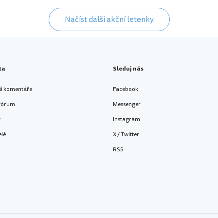
Načíst další akční letenky
ta
Sleduj nás
ší komentáře
Facebook
 fórum
Messenger
y
Instagram
elé
X / Twitter
RSS