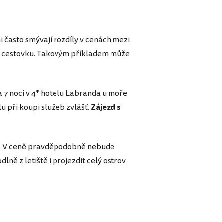
často smývají rozdíly v cenách mezi
řes cestovku. Takovým příkladem může
 7 noci v 4* hotelu Labranda u moře
u při koupi služeb zvlášť.
Zájezd s
it. V ceně pravděpodobně nebude
dlně z letiště i projezdit celý ostrov