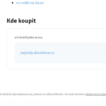
co vidět na Gozo
Kde koupit
4 hvězdičky
Bez stravy
zajezdy.dovolena.cz
Malta
redakční tým získat provizi, pokud na odkaz kliknete. Viz naše stránka s
Reklamními zás