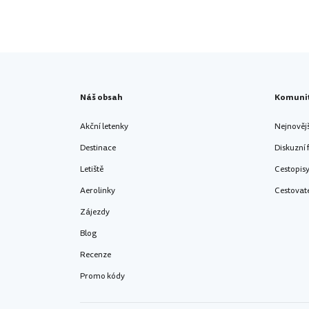
Náš obsah
Komuni
Akční letenky
Nejnověj
Destinace
Diskuzní
Letiště
Cestopis
Aerolinky
Cestovat
Zájezdy
Blog
Recenze
Promo kódy