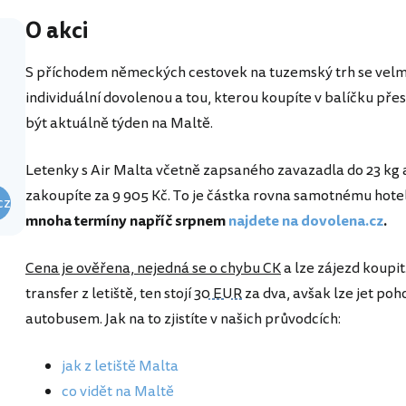
O akci
S příchodem německých cestovek na tuzemský trh se velmi 
individuální dovolenou a tou, kterou koupíte v balíčku p
být aktuálně týden na Maltě.
Letenky s Air Malta včetně zapsaného zavazadla do 23 kg a
zakoupíte za 9 905 Kč. To je částka rovna samotnému hotel
cz
mnoha termíny napříč srpnem
najdete na dovolena.cz
.
Cena je ověřena, nejedná se o chybu CK
a lze zájezd koup
transfer z letiště, ten stojí
30 EUR
za dva, avšak lze jet poho
autobusem. Jak na to zjistíte v našich průvodcích:
jak z letiště Malta
co vidět na Maltě