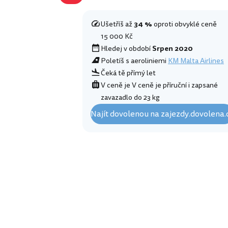
Ušetříš až
34 %
oproti obvyklé ceně
15 000 Kč
Hledej v období
Srpen 2020
Poletíš s aeroliniemi
KM Malta Airlines
Čeká tě přímý let
V ceně je V ceně je příruční i zapsané
zavazadlo do 23 kg
Najít dovolenou na zajezdy.dovolena.