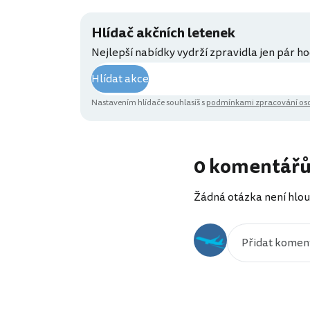
Hlídač akčních letenek
Nejlepší nabídky vydrží zpravidla jen pár ho
Hlídat akce
Nastavením hlídače souhlasíš s
podmínkami zpracování oso
0 komentář
Žádná otázka není hlou