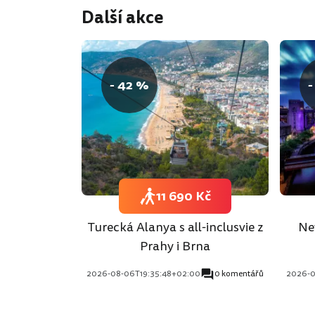
Další akce
- 42 %
-
11 690 Kč
Turecká Alanya s all-inclusvie z
Ne
Prahy i Brna
2026-08-06T19:35:48+02:00
0 komentářů
2026-0