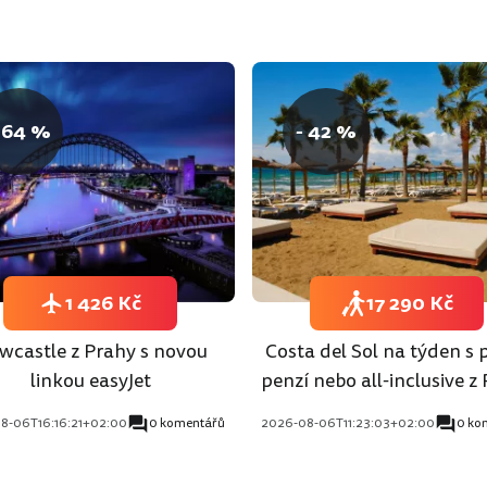
 64 %
- 42 %
1 426 Kč
17 290 Kč
wcastle z Prahy s novou
Costa del Sol na týden s 
linkou easyJet
penzí nebo all-inclusive z
8-06T16:16:21+02:00
0 komentářů
2026-08-06T11:23:03+02:00
0 ko