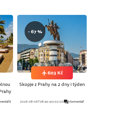
- 67 %
603 Kč
plnou
Skopje z Prahy na 2 dny i týden
 Prahy
mentářů
2026-08-06T08:40:43+02:00
1 komentář