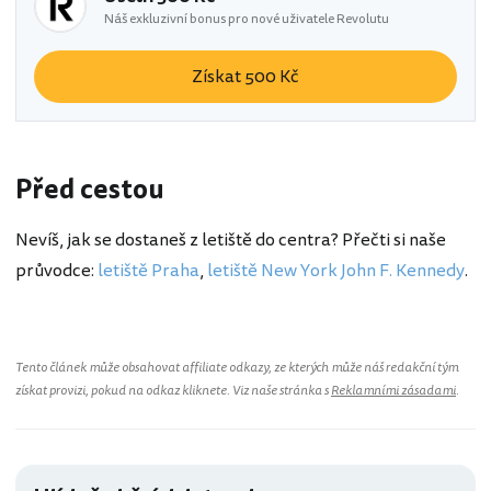
Náš exkluzivní bonus pro nové uživatele Revolutu
Získat 500 Kč
Před cestou
Nevíš, jak se dostaneš z letiště do centra? Přečti si naše
průvodce:
letiště Praha
,
letiště New York John F. Kennedy
.
Tento článek může obsahovat affiliate odkazy, ze kterých může náš redakční tým
získat provizi, pokud na odkaz kliknete. Viz naše stránka s
Reklamními zásadami
.