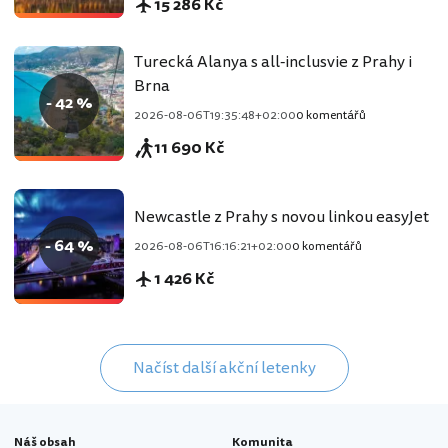
15 286 Kč
Turecká Alanya s all-inclusvie z Prahy i
Brna
- 42 %
2026-08-06T19:35:48+02:00
0 komentářů
11 690 Kč
Newcastle z Prahy s novou linkou easyJet
- 64 %
2026-08-06T16:16:21+02:00
0 komentářů
1 426 Kč
Načíst další akční letenky
Náš obsah
Komunita