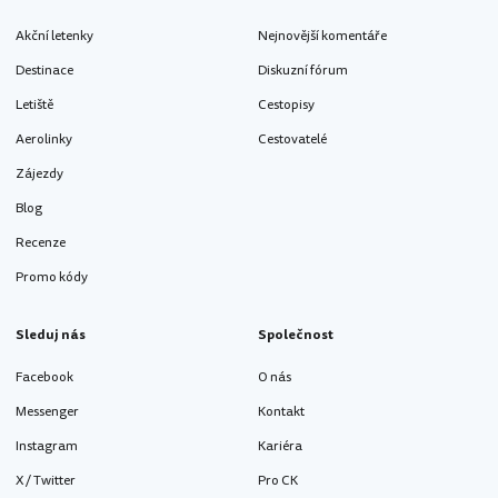
Akční letenky
Nejnovější komentáře
Destinace
Diskuzní fórum
Letiště
Cestopisy
Aerolinky
Cestovatelé
Zájezdy
Blog
Recenze
Promo kódy
Sleduj nás
Společnost
Facebook
O nás
Messenger
Kontakt
Instagram
Kariéra
X / Twitter
Pro CK