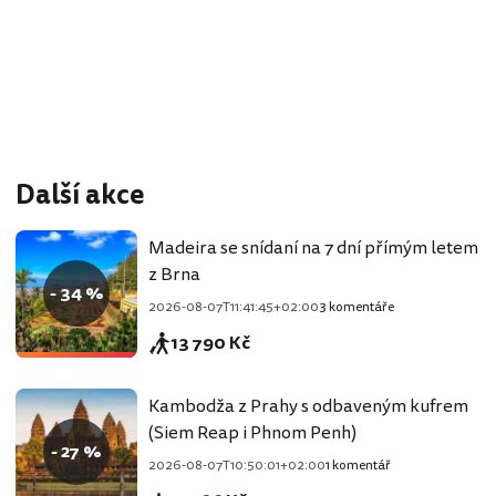
Další akce
Madeira se snídaní na 7 dní přímým letem
z Brna
- 34 %
2026-08-07T11:41:45+02:00
3 komentáře
13 790 Kč
Kambodža z Prahy s odbaveným kufrem
(Siem Reap i Phnom Penh)
- 27 %
2026-08-07T10:50:01+02:00
1 komentář