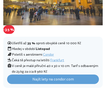
-35 %
Ušetříš až
35 %
oproti obvyklé ceně 10 000 Kč
Hledej v období
Listopad
Poletíš s aeroliniemi
Condor
Čeká tě přestup na letišti
Frankfurt
V ceně je malé příruční 40 x 30 x 10 cm. Tarif s odbaveným
do 23 kg za cca 8 960 Kč
Najít lety na condor.com