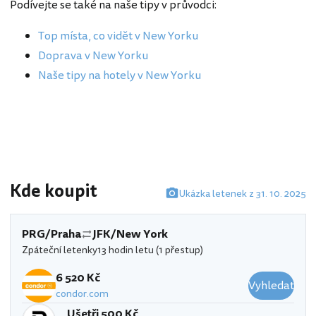
Podívejte se také na naše tipy v průvodci:
Top místa, co vidět v New Yorku
Doprava v New Yorku
Naše tipy na hotely v New Yorku
Kde koupit
Ukázka letenek z 31. 10. 2025
PRG/Praha
JFK/New York
Zpáteční letenky
13 hodin letu (1 přestup)
6 520 Kč
Vyhledat
condor.com
Ušetři 500 Kč