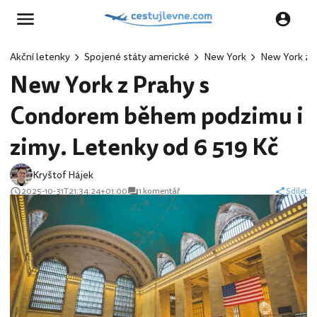
Akční letenky
Spojené státy americké
New York
New York z 
New York z Prahy s
Condorem během podzimu i
zimy. Letenky od 6 519 Kč
Kryštof Hájek
2025-10-31T21:34:24+01:00
1 komentář
Sdílet