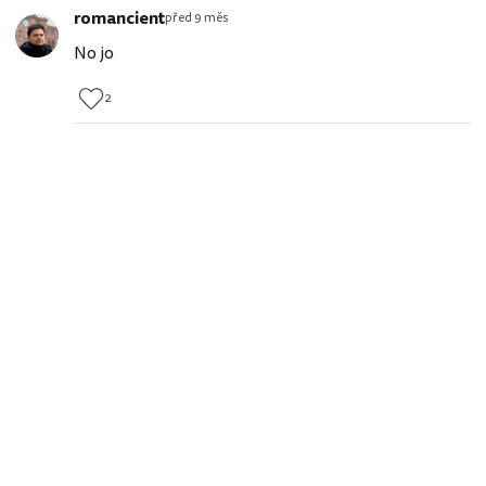
romancient
před 9 měs
No jo
2