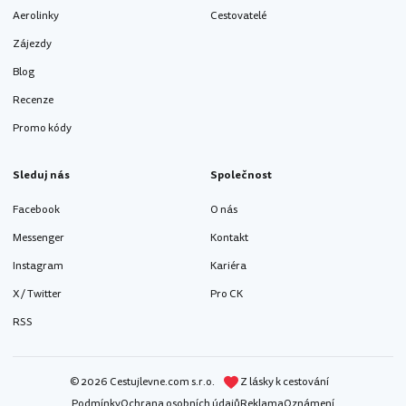
Aerolinky
Cestovatelé
Zájezdy
Blog
Recenze
Promo kódy
Sleduj nás
Společnost
Facebook
O nás
Messenger
Kontakt
Instagram
Kariéra
X / Twitter
Pro CK
RSS
© 2026 Cestujlevne.com s.r.o.
Z lásky k cestování
Podmínky
Ochrana osobních údajů
Reklama
Oznámení