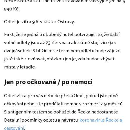
řecké Krétě a s all-inclusive stravováním vás vyjde jen na 5
990 Kč!
Odlet je zítra 9.6. v 12:20 z Ostravy.
Fakt, že se jedná o oblíbený hotel potvrzuje i to, že další
volné odlety jsou až 23. června a aktuálně stojí více jak
dvojnásobek. S blížícím se termínem odletu bude zájezd
jistě také zlevňovat, otázkou jen je, zda budou zbývat
místa v letadle.
Jen pro očkované / po nemoci
Odlet zítra pro vás nebude překážkou, pokud jste plně
očkováni nebo jste prodělali nemoc v rozmezí 2-9 měsíců.
S antigenním testem se bohužel do Řecka nedostanete.
Detailní podmínky odletu a návratu:
koronavirus Řecko a
cestování
.