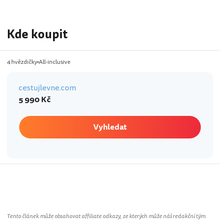
Kde koupit
4 hvězdičky
All-inclusive
cestujlevne.com
5 990 Kč
Vyhledat
Řecko
Tento článek může obsahovat affiliate odkazy, ze kterých může náš redakční tým