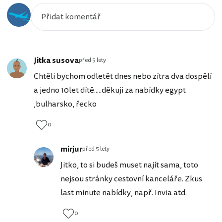
Jitka susova
před 5 lety
Chtěli bychom odletět dnes nebo zítra dva dospělí
a jedno 10let dítě.....děkuji za nabídky egypt
,bulharsko, řecko
0
mirjur
před 5 lety
Jitko, to si budeš muset najít sama, toto
nejsou stránky cestovní kanceláře. Zkus
last minute nabídky, např. Invia atd.
0