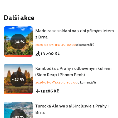
Další akce
Madeira se snídaní na 7 dní přímým letem
z Brna
- 34 %
2026-08-07T11:41:45+02:00
0 komentářů
13 790 Kč
Kambodža z Prahy s odbaveným kufrem
(Siem Reap i Phnom Penh)
- 27 %
2026-08-07T10:50:01+02:00
0 komentářů
15 286 Kč
Turecká Alanya s all-inclusvie z Prahy i
Brna
- 42 %