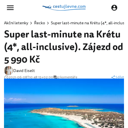
Akční letenky
Řecko
Super last-minute na Krétu (4*, all-inclusi
Super last-minute na Krétu
(4*, all-inclusive). Zájezd od
5 990 Kč
David Eiselt
2021-06-08T10:48:15+02:00
2 komentáře
Sdílet