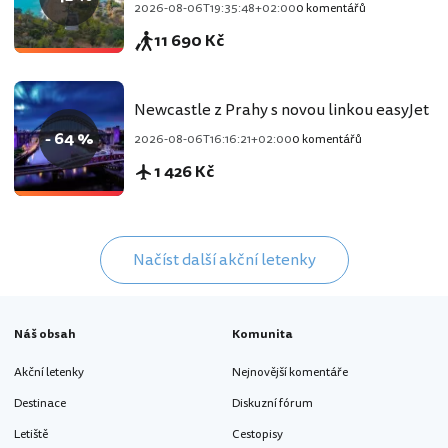
2026-08-06T19:35:48+02:00
0 komentářů
11 690 Kč
Newcastle z Prahy s novou linkou easyJet
- 64 %
2026-08-06T16:16:21+02:00
0 komentářů
1 426 Kč
Načíst další akční letenky
Náš obsah
Komunita
Akční letenky
Nejnovější komentáře
Destinace
Diskuzní fórum
Letiště
Cestopisy