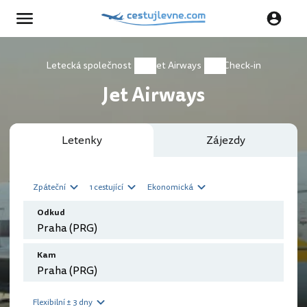
Letecká společnost
Jet Airways
Check-in
Jet Airways
Letenky
Zájezdy
Zpáteční
1 cestující
Ekonomická
Odkud
Kam
Flexibilní ± 3 dny