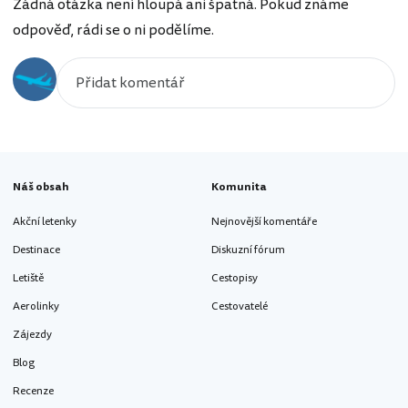
Žádná otázka není hloupá ani špatná. Pokud známe
odpověď, rádi se o ni podělíme.
Náš obsah
Komunita
Akční letenky
Nejnovější komentáře
Destinace
Diskuzní fórum
Letiště
Cestopisy
Aerolinky
Cestovatelé
Zájezdy
Blog
Recenze