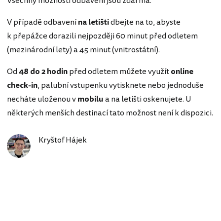
Všechny možnosti odbavení jsou zdarma.
V případě odbavení
na letišti
dbejte na to, abyste
k přepážce dorazili nejpozději 60 minut před odletem
(mezinárodní lety) a 45 minut (vnitrostátní).
Od
48 do 2 hodin
před odletem můžete využít
online
check-in
, palubní vstupenku vytisknete nebo jednoduše
necháte uloženou v
mobilu
a na letišti oskenujete. U
některých menších destinací tato možnost není k dispozici.
Kryštof Hájek