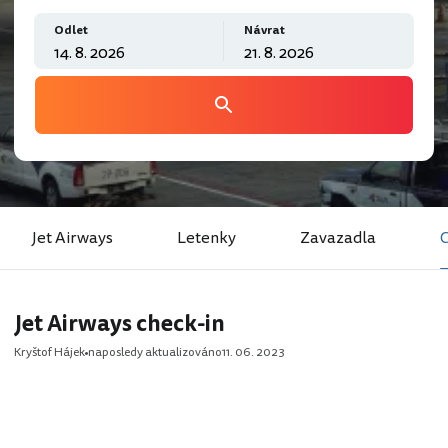
Odlet
Návrat
Jet Airways
Letenky
Zavazadla
C
Jet Airways check-in
Kryštof Hájek
naposledy aktualizováno
11. 06. 2023