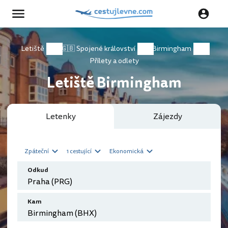
Letiště
🇬🇧 Spojené království
Birmingham
Přílety a odlety
Letiště Birmingham
Letenky
Zájezdy
Zpáteční
1 cestující
Ekonomická
Odkud
Kam