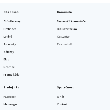
Náš obsah
Komunita
Akční letenky
Nejnovější komentáře
Destinace
Diskuzní fórum
Letiště
Cestopisy
Aerolinky
Cestovatelé
Zájezdy
Blog
Recenze
Promo kódy
Sleduj nás
Společnost
Facebook
O nás
Messenger
Kontakt