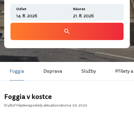
Odlet
Návrat
Foggia
Doprava
Služby
Přílety a
Foggia v kostce
Kryštof Hájek
naposledy aktualizováno
04. 09. 2023