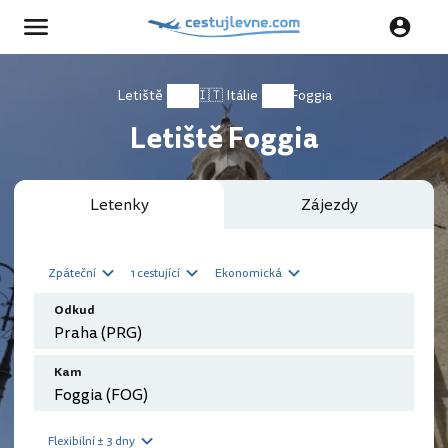
Letiště
🇮🇹 Itálie
Foggia
Letiště Foggia
Letenky
Zájezdy
Zpáteční
1 cestující
Ekonomická
Odkud
Kam
Flexibilní ± 3 dny