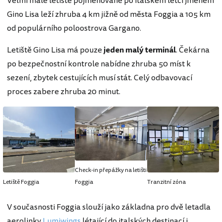
Velmi malé letiště pojmenované po italském letci jménem
Gino Lisa leží zhruba 4 km jižně od města Foggia a 105 km
od populárního poloostrova Gargano.
Letiště Gino Lisa má pouze
jeden malý terminál
. Čekárna
po bezpečnostní kontrole nabídne zhruba 50 míst k
sezení, zbytek cestujících musí stát. Celý odbavovací
proces zabere zhruba 20 minut.
Check-in přepážky na letišti
Letiště Foggia
Foggia
Tranzitní zóna
V současnosti Foggia slouží jako základna pro dvě letadla
aerolinky
Lumiwings
létající do italských destinací i