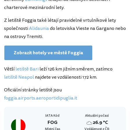
charterové mezinárodní lety.
Z letiště Foggia také létají pravidelné vrtulníkové lety
společnosti
Alidaunia
do letoviska Vieste na Gargano nebo
na ostrovy Tremiti.
Zobrazit hotely ve městě Foggia
Větší
letiště Bari
leží 126 km jižním směrem, zatímco
letiště Neapol
najdete ve vzdálenosti 172 km.
Oficiální stránky letiště jsou
foggia.airports.aeroportidipuglia.it
IATA Kód
Aktuální počasí
FOG
26.9 °C
Místní čas
Vzdálenost z ČR