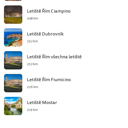
Letiště Řím Ciampino
248 km
Letiště Dubrovník
257 km
Letiště Řím všechna letiště
257 km
Letiště Řím Fiumicino
276 km
Letiště Mostar
279 km