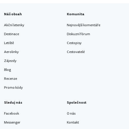
Náš obsah
Komunita
Akční letenky
Nejnovější komentáře
Destinace
Diskuzní fórum
Letiště
Cestopisy
Aerolinky
Cestovatelé
Zájezdy
Blog
Recenze
Promo kódy
Sleduj nás
Společnost
Facebook
O nás
Messenger
Kontakt