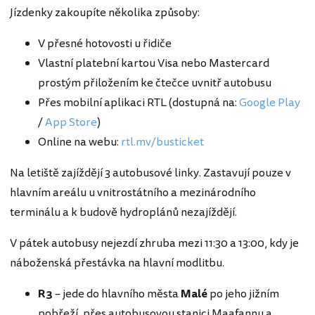
Jízdenky zakoupíte několika způsoby:
V přesné hotovosti u řidiče
Vlastní platební kartou Visa nebo Mastercard
prostým přiložením ke čtečce uvnitř autobusu
Přes mobilní aplikaci RTL (dostupná na:
Google Play
/
App Store
)
Online na webu:
rtl.mv/busticket
Na letiště zajíždějí 3 autobusové linky. Zastavují pouze v
hlavním areálu u vnitrostátního a mezinárodního
terminálu a k budově hydroplánů nezajíždějí.
V pátek autobusy nejezdí zhruba mezi 11:30 a 13:00, kdy je
náboženská přestávka na hlavní modlitbu.
R3
– jede do hlavního města
Malé
po jeho jižním
pobřeží, přes autobusovou stanici Maafannu a