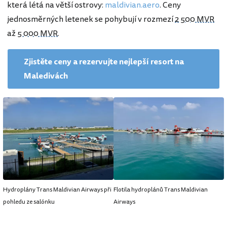
která létá na větší ostrovy:
maldivian.aero
. Ceny
jednosměrných letenek se pohybují v rozmezí
2 500 MVR
až
5 000 MVR
.
Zjistěte ceny a rezervujte nejlepší resort na
Maledivách
Hydroplány Trans Maldivian Airways při
Flotila hydroplánů Trans Maldivian
pohledu ze salónku
Airways