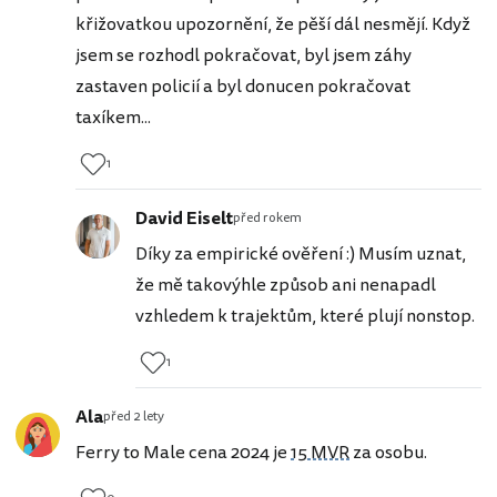
křižovatkou upozornění, že pěší dál nesmějí. Když
jsem se rozhodl pokračovat, byl jsem záhy
zastaven policií a byl donucen pokračovat
taxíkem...
1
David Eiselt
před rokem
Díky za empirické ověření :) Musím uznat,
že mě takovýhle způsob ani nenapadl
vzhledem k trajektům, které plují nonstop.
1
Ala
před 2 lety
Ferry to Male cena 2024 je
15 MVR
za osobu.