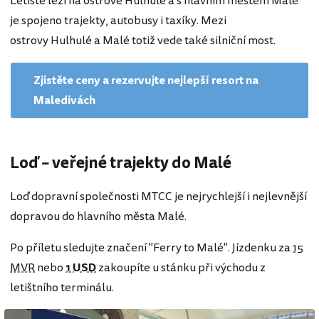
Letiště leží na ostrově Hulhulé a s hlavním městem Malé
je spojeno trajekty, autobusy i taxíky. Mezi
ostrovy Hulhulé a Malé totiž vede také silniční most.
Zjistěte ceny a rezervujte nejlepší resort na
Maledivách
Loď – veřejné trajekty do Malé
Loď dopravní společnosti MTCC je nejrychlejší i nejlevnější
dopravou do hlavního města Malé.
Po příletu sledujte značení "Ferry to Malé". Jízdenku za
15
MVR
nebo
1 USD
zakoupíte u stánku při východu z
letištního terminálu.