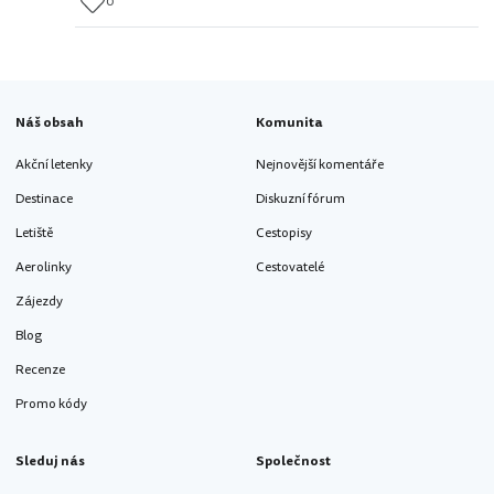
0
Náš obsah
Komunita
Akční letenky
Nejnovější komentáře
Destinace
Diskuzní fórum
Letiště
Cestopisy
Aerolinky
Cestovatelé
Zájezdy
Blog
Recenze
Promo kódy
Sleduj nás
Společnost