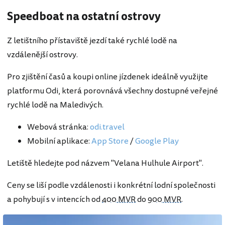
Speedboat na ostatní ostrovy
Z letištního přístaviště jezdí také rychlé lodě na
vzdálenější ostrovy.
Pro zjištění časů a koupi online jízdenek ideálně využijte
platformu Odi, která porovnává všechny dostupné veřejné
rychlé lodě na Maledivých.
Webová stránka:
odi.travel
Mobilní aplikace:
App Store
/
Google Play
Letiště hledejte pod názvem "Velana Hulhule Airport".
Ceny se liší podle vzdálenosti i konkrétní lodní společnosti
a pohybují s v intencích od
400 MVR
do
900 MVR
.