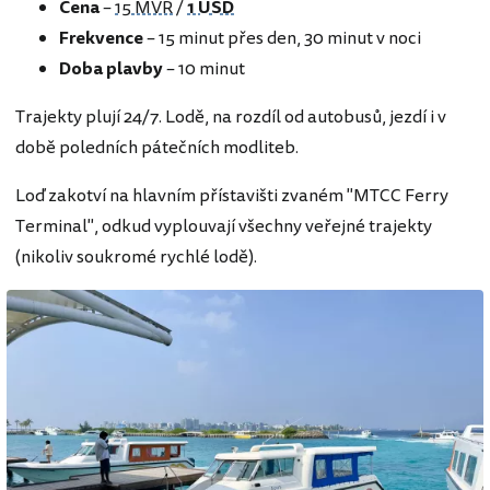
Cena
–
15 MVR
/
1 USD
Frekvence
– 15 minut přes den, 30 minut v noci
Doba plavby
– 10 minut
Trajekty plují 24/7. Lodě, na rozdíl od autobusů, jezdí i v
době poledních pátečních modliteb.
Loď zakotví na hlavním přístavišti zvaném "MTCC Ferry
Terminal", odkud vyplouvají všechny veřejné trajekty
(nikoliv soukromé rychlé lodě).