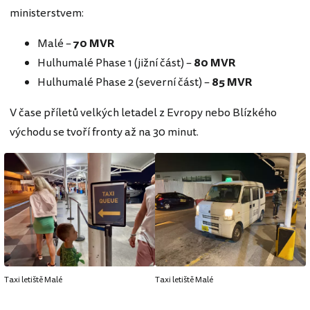
ministerstvem:
Malé –
70
MVR
Hulhumalé Phase 1 (jižní část) –
80
MVR
Hulhumalé Phase 2 (severní část) –
85
MVR
V čase příletů velkých letadel z Evropy nebo Blízkého
východu se tvoří fronty až na 30 minut.
Taxi letiště Malé
Taxi letiště Malé