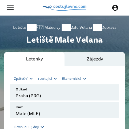
Letiště
🇲🇻 Maledivy
Male Velana
Doprava
Letiště Male Velana
Letenky
Zájezdy
Zpáteční
1 cestující
Ekonomická
Odkud
Kam
Flexibilní ± 3 dny