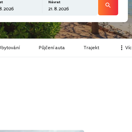
et
Návrat
Ubytování
Půjčení auta
Trajekt
Ví