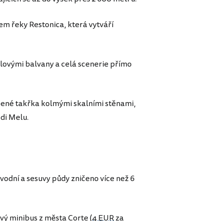
em řeky Restonica, která vytváří
ulovými balvany a celá scenerie přímo
opené takřka kolmými skalními stěnami,
 di Melu.
vodní a sesuvy půdy zničeno více než 6
vý minibus z města Corte (
4 EUR
za