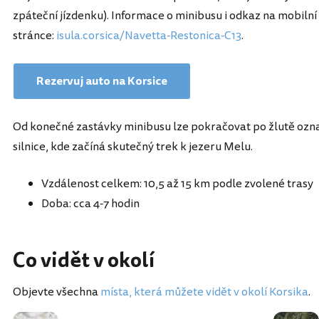
zpáteční jízdenku). Informace o minibusu i odkaz na mobilní 
stránce:
isula.corsica/Navetta-Restonica-C13
.
Rezervuj auto na Korsice
Od konečné zastávky minibusu lze pokračovat po žlutě ozna
silnice, kde začíná skutečný trek k jezeru Melu.
Vzdálenost celkem: 10,5 až 15 km podle zvolené trasy
Doba: cca 4-7 hodin
Co vidět v okolí
Objevte všechna
místa, která můžete vidět v okolí Korsika
.