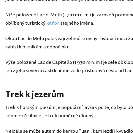
Níže položené Lac di Melu (1 710 m n. m.) je zároveň pramen
oblíbený turistický
kaňon
stejného jména.
Okolí Lac de Melu pokrývají zelené křoviny rostoucí mezi ž
vybízí k piknikům a odpočinku.
Výše položené Lac de Capitello (1 930 m n. m.) je celé obkl
jen z jeho severní části k němu vede přístupová cesta od Lac
Trek k jezerům
Trek k horským plesům je populární, avšak po té, co bylo po
kilometrů silnice, je trek poměrně dlouhý.
Nejdále se může autem do kempu Tuani, kam jezdí i kyvadlo