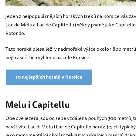
Jeden z nejpopulárnějších horských treků na Korsice vás 
Lac de Melu a Lac de Capittellu (někdy psané jako Capite
Rotondo.
Tato horská plesa leží v nadmořské výšce okolo 1 800 metrů a
nejkrásnějších výhledů na celé Korsice.
10 nejlepších hotelů v Korsice
Melu i Capitellu
Obě dvě jezera jsou od sebe vzdálená pouhých 300 metrů, tak
navštívíte Lac di Melu i Lac de Capitello naráz. Jejich typic
jako monumentální okolí rozeklaných skalních masivů drápaj