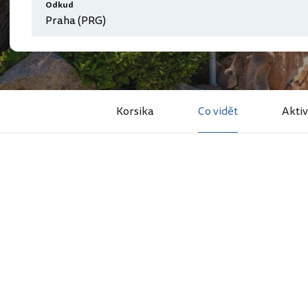
Odkud
Korsika
Co vidět
Aktiv