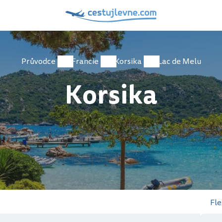
Průvodce
Francie
Korsika
Lac de Melu
Korsika
Fle