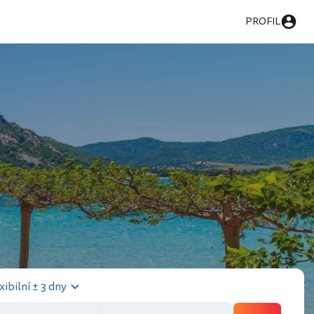
PROFIL
xibilní ± 3 dny