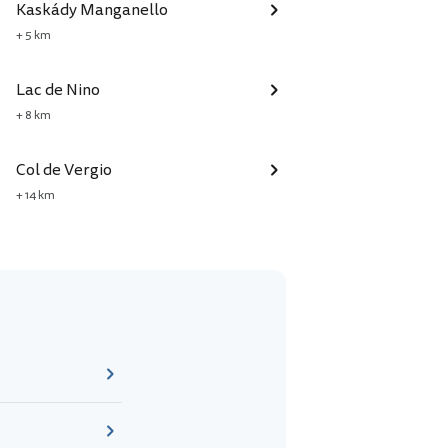
Kaskády Manganello
+ 5 km
Lac de Nino
+ 8 km
Col de Vergio
+ 14 km