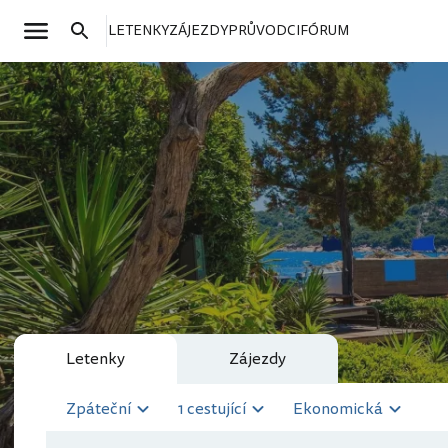
LETENKY
ZÁJEZDY
PRŮVODCI
FÓRUM
Letenky
Zájezdy
Zpáteční
1 cestující
Ekonomická