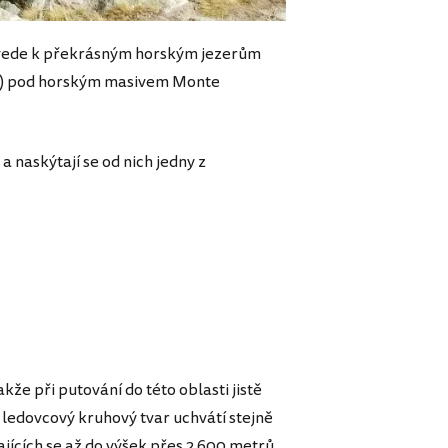
zavede k překrásným horským jezerům
llo) pod horským masivem Monte
 naskýtají se od nich jedny z
že při putování do této oblasti jistě
ký ledovcový kruhový tvar uchvátí stejně
ících se až do výšek přes 2 600 metrů.