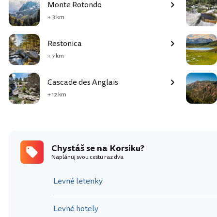
Monte Rotondo
+ 3 km
Restonica
+ 7 km
Cascade des Anglais
+ 12 km
Chystáš se na Korsiku?
Naplánuj svou cestu raz dva
Levné letenky
Levné hotely