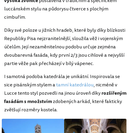
vysoká zvonice
postavená v tradičním a specifickém
luccánském stylu na půdorysu čtverce s plochým
cimbuřím.
Díky své poloze u jižních hradeb, které byly díky blízkosti
Republiky Pisa nejzranitelnější, sloužila věž i vojenským
účelům. Její nezaměnitelnou podobu určuje zejména
dvoubarevná fasáda, kdy první 2/3 jsou cihlové a nejvyšší
partie věže pak přecházejí v bílý vápenec.
I samotná podoba katedrála je unikátní. Inspirovala se
sice pisánským stylem a
tamní katedrálou
, nicméně v
Lucce tento styl pozvedli na jinou úroveň díky
rozšířeným
fasádám s množstvím
zdobených arkád, které fakticky
zvětšují rozměry kostela.