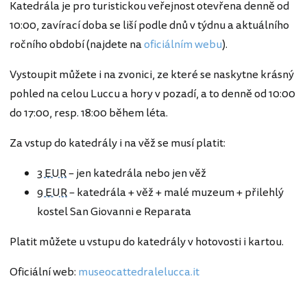
Katedrála je pro turistickou veřejnost otevřena denně od
10:00, zavírací doba se liší podle dnů v týdnu a aktuálního
ročního období (najdete na
oficiálním webu
).
Vystoupit můžete i na zvonici, ze které se naskytne krásný
pohled na celou Luccu a hory v pozadí, a to denně od 10:00
do 17:00, resp. 18:00 během léta.
Za vstup do katedrály i na věž se musí platit:
3 EUR
– jen katedrála nebo jen věž
9 EUR
– katedrála + věž + malé muzeum + přilehlý
kostel San Giovanni e Reparata
Platit můžete u vstupu do katedrály v hotovosti i kartou.
Oficiální web:
museocattedralelucca.it