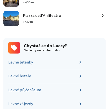
+ 460 m
Piazza dell'Anfiteatro
+ 510 m
Chystáš se do Luccy?
Naplánuj svou cestu raz dva
Levné letenky
Levné hotely
Levné půjčení auta
Levné zájezdy