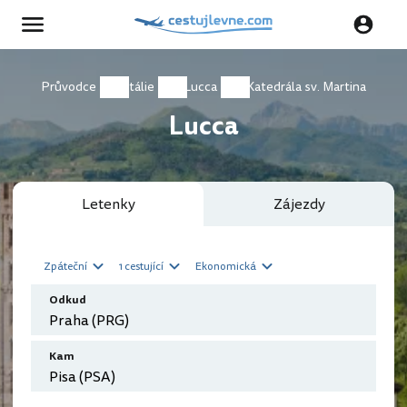
Průvodce
Itálie
Lucca
Katedrála sv. Martina
Lucca
Letenky
Zájezdy
Zpáteční
1 cestující
Ekonomická
Odkud
Kam