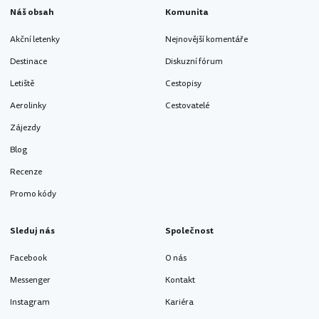
Náš obsah
Komunita
Akční letenky
Nejnovější komentáře
Destinace
Diskuzní fórum
Letiště
Cestopisy
Aerolinky
Cestovatelé
Zájezdy
Blog
Recenze
Promo kódy
Sleduj nás
Společnost
Facebook
O nás
Messenger
Kontakt
Instagram
Kariéra