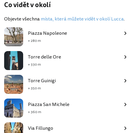
Co vidět v okolí
Objevte všechna
místa, která můžete vidět v okolí Lucca
.
Piazza Napoleone
+ 280 m
Torre delle Ore
+ 330 m
Torre Guinigi
+ 350 m
Piazza San Michele
+ 360 m
Via Fillungo