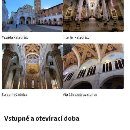
Fasáda katedrály
Interiér katedrály
Stropní výzdoba
Vitráže a odraz slunce
Vstupné a otevírací doba