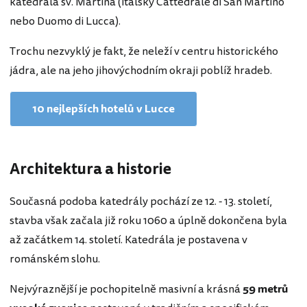
katedrála sv. Martina (italsky Cattedrale di San Martino
nebo Duomo di Lucca).
Trochu nezvyklý je fakt, že neleží v centru historického
jádra, ale na jeho jihovýchodním okraji poblíž hradeb.
10 nejlepších hotelů v Lucce
Architektura a historie
Současná podoba katedrály pochází ze 12. - 13. století,
stavba však začala již roku 1060 a úplně dokončena byla
až začátkem 14. století. Katedrála je postavena v
románském slohu.
Nejvýraznější je pochopitelně masivní a krásná
59 metrů