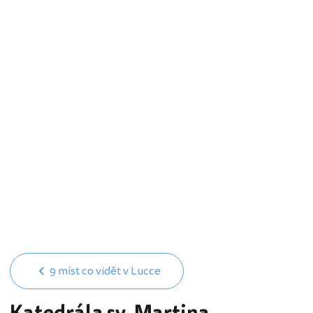
9 míst co vidět v Lucce