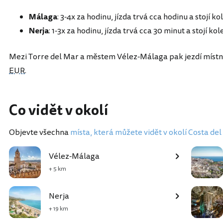
Málaga
: 3-4x za hodinu, jízda trvá cca hodinu a stojí k
Nerja
: 1-3x za hodinu, jízda trvá cca 30 minut a stojí ko
Mezi Torre del Mar a městem Vélez-Málaga pak jezdí míst
EUR
.
Co vidět v okolí
Objevte všechna
místa, která můžete vidět v okolí Costa del
Vélez-Málaga
+ 5 km
Nerja
+ 19 km