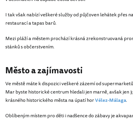
I tak však nabízí veškeré služby od půjčoven lehátek přes n
restaurací a tapas barů.
Mezi pláží a městem prochází krásná zrekonstruovaná pro
stánků s občerstvením.
Město a zajímavosti
Ve městě máte k dispozici veškeré zázemí od supermarketů 
Mar byste historické centrum hledali jen marně, avšak jen 3
krásného historického města na úpatí hor
Vélez-Málaga
.
Oblíbeným místem pro děti i nadšence do zábavy je akvapa