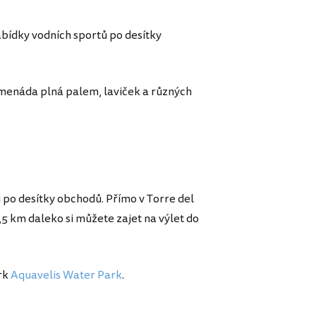
abídky vodních sportů po desítky
menáda plná palem, laviček a různých
po desítky obchodů. Přímo v Torre del
,5 km daleko si můžete zajet na výlet do
rk
Aquavelis Water Park
.