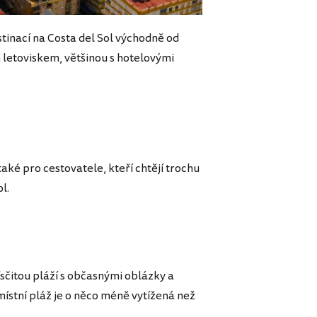
stinací na Costa del Sol východně od
 letoviskem, většinou s hotelovými
ké pro cestovatele, kteří chtějí trochu
l.
sčitou pláží s občasnými oblázky a
místní pláž je o něco méně vytížená než