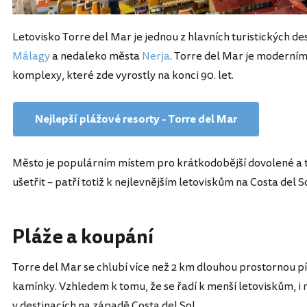
Letovisko Torre del Mar je jednou z hlavních turistických de
Málagy
a nedaleko města
Nerja
. Torre del Mar je moderním
komplexy, které zde vyrostly na konci 90. let.
Nejlepší plážové resorty - Torre del Mar
Město je populárním místem pro krátkodobější dovolené a ta
ušetřit – patří totiž k nejlevnějším letoviskům na Costa del So
Pláže a koupání
Torre del Mar se chlubí více než 2 km dlouhou prostornou pí
kamínky. Vzhledem k tomu, že se řadí k menší letoviskům, i 
v destinacích na západě Costa del Sol.