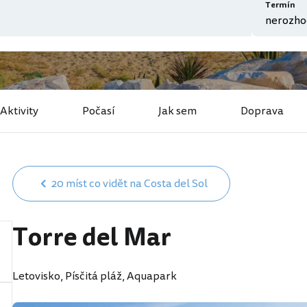
Termín
Aktivity
Počasí
Jak sem
Doprava
20 míst co vidět na Costa del Sol
Torre del Mar
Letovisko, Písčitá pláž, Aquapark