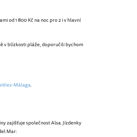
i od 1 800 Kč na noc pro 2 i v hlavní
ě v blízkosti pláže, doporučili bychom
Vélez-Málaga
.
ny zajišťuje společnost Alsa. Jízdenky
 del Mar: