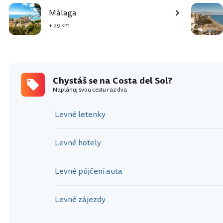
Málaga
+ 29 km
Chystáš se na Costa del Sol?
Naplánuj svou cestu raz dva
Levné letenky
Levné hotely
Levné půjčení auta
Levné zájezdy