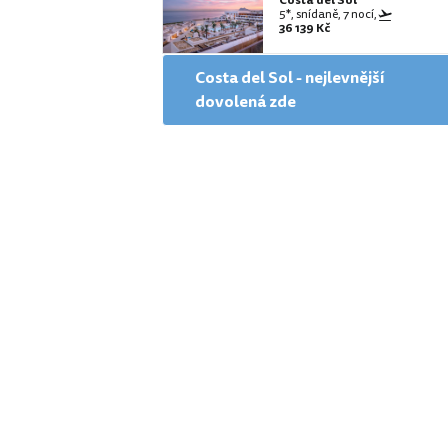
Costa del Sol
5*, snídaně, 7 nocí,
36 139 Kč
Costa del Sol - nejlevnější
dovolená zde