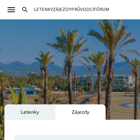
LETENKY
ZÁJEZDY
PRŮVODCI
FÓRUM
Letenky
Zájezdy