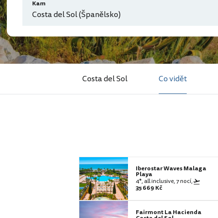
Kam
Costa del Sol (Španělsko)
Costa del Sol
Co vidět
Iberostar Waves Malaga
Playa
4*, all inclusive, 7 nocí,
35 669 Kč
Fairmont La Hacienda