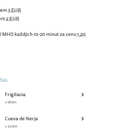
olem
3 EUR
lem
2 EUR
ní MHD každých 10-20 minut za cenu
1,20
 Sol
.
Frigiliana
+ 18 km
Cueva de Nerja
+ 22 km