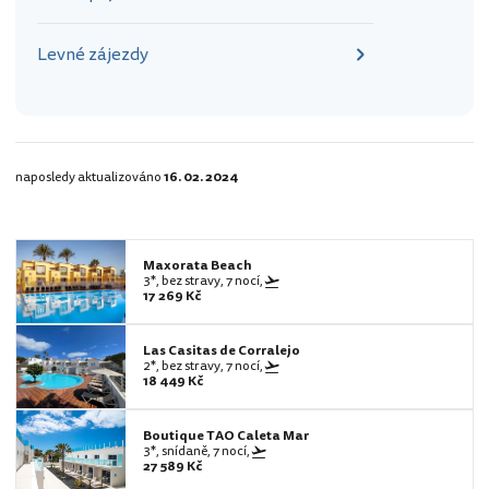
Levné zájezdy
naposledy aktualizováno
16. 02. 2024
Maxorata Beach
3*, bez stravy, 7 nocí,
17 269 Kč
Las Casitas de Corralejo
2*, bez stravy, 7 nocí,
18 449 Kč
Boutique TAO Caleta Mar
3*, snídaně, 7 nocí,
27 589 Kč