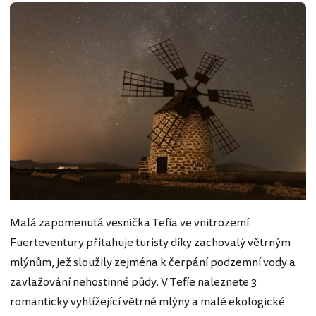
Malá zapomenutá vesnička Tefía ve vnitrozemí
Fuerteventury přitahuje turisty díky zachovalý větrným
mlýnům, jež sloužily zejména k čerpání podzemní vody a
zavlažování nehostinné půdy. V Tefíe naleznete 3
romanticky vyhlížející větrné mlýny a malé ekologické