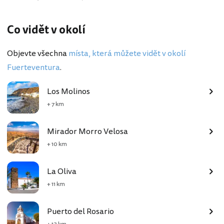
Co vidět v okolí
Objevte všechna
místa, která můžete vidět v okolí
Fuerteventura
.
Los Molinos
+ 7 km
Mirador Morro Velosa
+ 10 km
La Oliva
+ 11 km
Puerto del Rosario