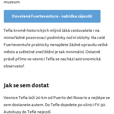
muzeum.
Dovolená Fuerteventura - nabídka zájezdů
Tefía kromě historických mlýnů láká cestovatele i na
mimořádné pozorovací podmínky noční oblohy. Na celé
Fuerteventuře prakticky nenajdete žádné opravdu velké
město a světelné znečištění je tak minimální. Ostatně
právě přímo ve vesnici Tefía se nachází astronomická
observatoř.
Jak se sem dostat
Vesnice Tefia leží 20 km od Puerto del Rosario a nejlépe se
sem dostanete autem. Do Tefíe dojedete po silnici FV-30.
Autobusy do Tefíe nejezdí.