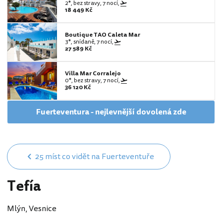
2*, bez stravy, 7 nocí,
18 449 Kč
Boutique TAO Caleta Mar
3*, snídaně, 7 nocí,
27 589 Kč
Villa Mar Corralejo
0*, bez stravy, 7 nocí,
36 120 Kč
Fuerteventura - nejlevnější dovolená zde
25 míst co vidět na Fuerteventuře
Tefía
Mlýn, Vesnice