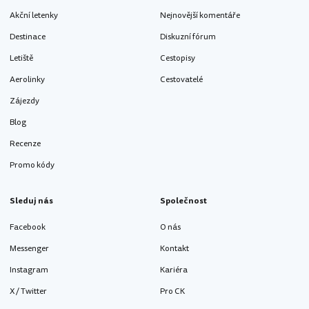
Akční letenky
Nejnovější komentáře
Destinace
Diskuzní fórum
Letiště
Cestopisy
Aerolinky
Cestovatelé
Zájezdy
Blog
Recenze
Promo kódy
Sleduj nás
Společnost
Facebook
O nás
Messenger
Kontakt
Instagram
Kariéra
X / Twitter
Pro CK