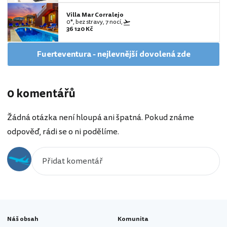
Villa Mar Corralejo
0*, bez stravy, 7 nocí,
36 120 Kč
Fuerteventura - nejlevnější dovolená zde
0 komentářů
Žádná otázka není hloupá ani špatná. Pokud známe
odpověď, rádi se o ni podělíme.
Náš obsah
Komunita