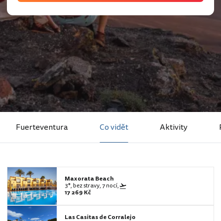
Fuerteventura
Co vidět
Aktivity
Maxorata Beach
3*, bez stravy, 7 nocí,
17 269 Kč
Las Casitas de Corralejo