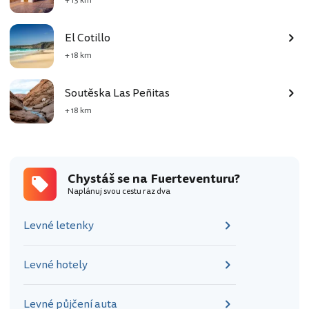
+ 13 km
El Cotillo
+ 18 km
Soutěska Las Peñitas
+ 18 km
Chystáš se na Fuerteventuru?
Naplánuj svou cestu raz dva
Levné letenky
Levné hotely
Levné půjčení auta