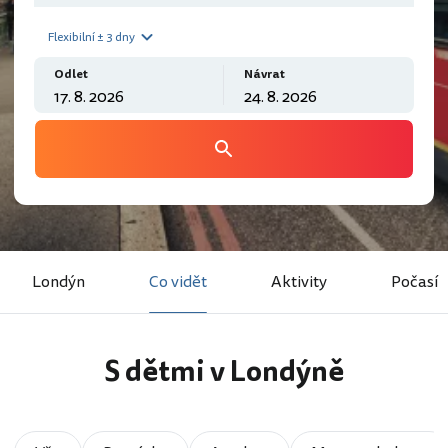
Flexibilní ± 3 dny
Odlet
Návrat
Londýn
Co vidět
Aktivity
Počasí
S dětmi v Londýně