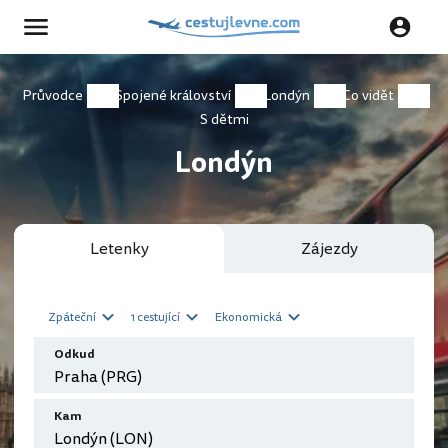
Průvodce
Spojené království
Londýn
Co vidět
S dětmi
Londýn
Letenky
Zájezdy
Zpáteční
1 cestující
Ekonomická
Odkud
Kam