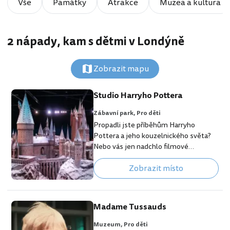
Vše
Památky
Atrakce
Muzea a kultura
2 nápady, kam s dětmi v Londýně
Zobrazit mapu
Studio Harryho Pottera
Zábavní park,
Pro děti
Propadli jste příběhům Harryho
Pottera a jeho kouzelnického světa?
Nebo vás jen nadchlo filmové
zpracování sedmidílné potterovské
Zobrazit místo
ságy? Ať tak či tak, při návštěvě
Londýna určitě nesmíte vynechat
filmová studia Warner Bros, ve kterých
vznikala velká část scén všech dílů o
Madame Tussauds
Harry Potterovi. [btn "Nejlepší rodinné
hotely v Londýně"
Muzeum,
Pro děti