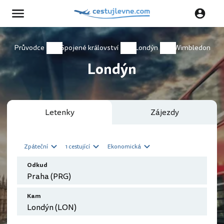
Průvodce
Spojené království
Londýn
Wimbledon
Londýn
Letenky
Zájezdy
Zpáteční
1 cestující
Ekonomická
Odkud
Kam