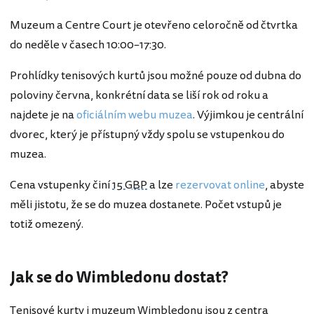
Muzeum a Centre Court je otevřeno celoročně od čtvrtka
do neděle v časech 10:00–17:30.
Prohlídky tenisových kurtů jsou možné pouze od dubna do
poloviny června, konkrétní data se liší rok od roku a
najdete je na
oficiálním webu muzea
. Výjimkou je centrální
dvorec, který je přístupný vždy spolu se vstupenkou do
muzea.
Cena vstupenky činí
15 GBP
a lze
rezervovat online
, abyste
měli jistotu, že se do muzea dostanete. Počet vstupů je
totiž omezený.
Jak se do Wimbledonu dostat?
Tenisové kurty i muzeum Wimbledonu jsou z centra