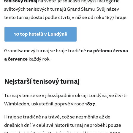
tenisový turnaj
na světě. Je součástí nejvyšší kategorie
světových tenisových turnajů Grand Slamu. Svůj název
tento turnaj dostal podle čtvrti, v níž se od roku 1877 hraje.
10 top hotelů v Londýně
Grandlsamový turnaj se hraje tradičně
na přelomu června
a července
každý rok.
Nejstarší tenisový turnaj
Turnaj v tenise se v jihozápadním okraji Londýna, ve čtvrti
Wimbledon, uskutečnil poprvé v roce
1877
.
Hraje se tradičně na trávě, což se nezměnilo až do
dnešních dní. V celé své historii turnaj neproběhl pouze