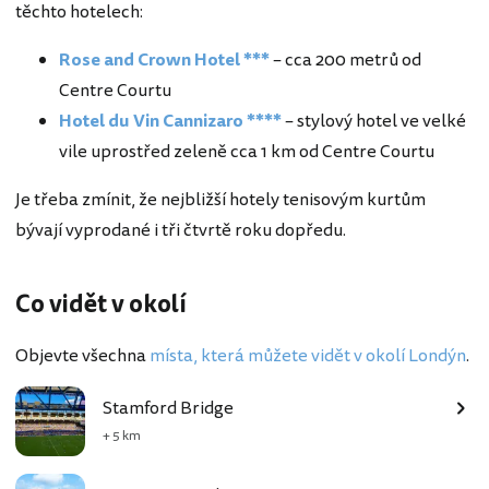
těchto hotelech:
Rose and Crown Hotel ***
– cca 200 metrů od
Centre Courtu
Hotel du Vin Cannizaro ****
– stylový hotel ve velké
vile uprostřed zeleně cca 1 km od Centre Courtu
Je třeba zmínit, že nejbližší hotely tenisovým kurtům
bývají vyprodané i tři čtvrtě roku dopředu.
Co vidět v okolí
Objevte všechna
místa, která můžete vidět v okolí Londýn
.
Stamford Bridge
+ 5 km