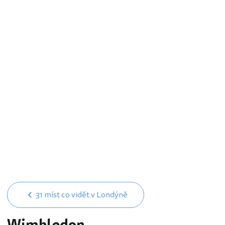
31 míst co vidět v Londýně