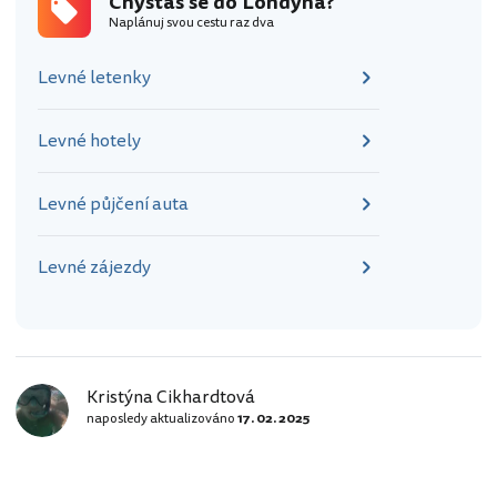
Chystáš se do Londýna?
Naplánuj svou cestu raz dva
Levné letenky
Levné hotely
Levné půjčení auta
Levné zájezdy
Kristýna Cikhardtová
naposledy aktualizováno
17. 02. 2025