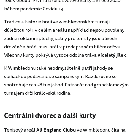
10x: v období První a Druhé světové války a v roce 2020
během pandemie Covidu-19.
Tradice a historie hrají ve wimbledonském turnaji
důležitou roli. V celém areálu například nejsou povoleny
žádné reklamní plochy, šatny pro tenisty jsou původní
dřevěné a hráči musí hrát v předepsaném bílém oděvu.
Všechny kurty pokrývá vysoce odolná tráva
víceletý jílek
.
K Wimbledonu také neodmyslitelně patří jahody se
šlehačkou podávané se šampaňským. Každoročně se
spotřebuje cca 28 tun jahod. Patronát nad grandslamovým
turnajem drží královská rodina.
Centrální dvorec a další kurty
Tenisový areál
All England Clubu
ve Wimbledonu čítá na