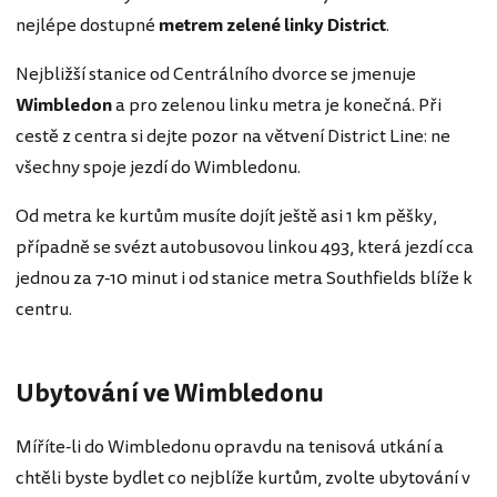
nejlépe dostupné
metrem zelené linky District
.
Nejbližší stanice od Centrálního dvorce se jmenuje
Wimbledon
a pro zelenou linku metra je konečná. Při
cestě z centra si dejte pozor na větvení District Line: ne
všechny spoje jezdí do Wimbledonu.
Od metra ke kurtům musíte dojít ještě asi 1 km pěšky,
případně se svézt autobusovou linkou 493, která jezdí cca
jednou za 7-10 minut i od stanice metra Southfields blíže k
centru.
Ubytování ve Wimbledonu
Míříte-li do Wimbledonu opravdu na tenisová utkání a
chtěli byste bydlet co nejblíže kurtům, zvolte ubytování v