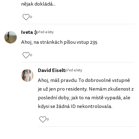
nějak dokládá...
0
Iveta :)
před 4 lety
Ahoj, na stránkách píšou vstup 23$
0
David Eiselt
před 4 lety
Ahoj, máš pravdu. To dobrovolné vstupné
je už jen pro residenty. Nemám zkušenost z
poslední doby, jak to na místě vypadá, ale
kdysi se žádná ID nekontrolovala.
0