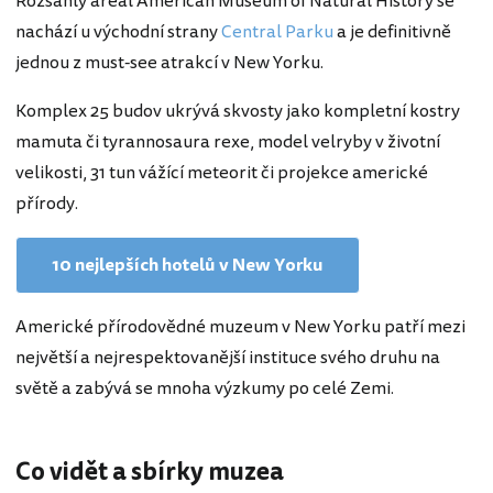
Rozsáhlý areál American Museum of Natural History se
nachází u východní strany
Central Parku
a je definitivně
jednou z must-see atrakcí v New Yorku.
Komplex 25 budov ukrývá skvosty jako kompletní kostry
mamuta či tyrannosaura rexe, model velryby v životní
velikosti, 31 tun vážící meteorit či projekce americké
přírody.
10 nejlepších hotelů v New Yorku
Americké přírodovědné muzeum v New Yorku patří mezi
největší a nejrespektovanější instituce svého druhu na
světě a zabývá se mnoha výzkumy po celé Zemi.
Co vidět a sbírky muzea