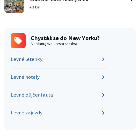
+ 2 km
Chystáš se do New Yorku?
Naplánuj svou cestu raz dva
Levné letenky
Levné hotely
Levné půjčení auta
Levné zájezdy