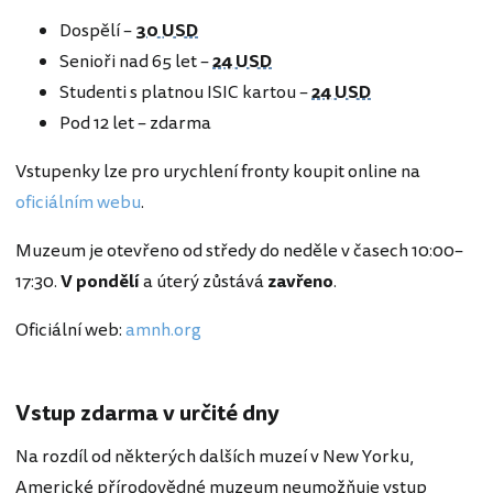
Dospělí –
30 USD
Senioři nad 65 let –
24 USD
Studenti s platnou ISIC kartou –
24 USD
Pod 12 let – zdarma
Vstupenky lze pro urychlení fronty koupit online na
oficiálním webu
.
Muzeum je otevřeno od středy do neděle v časech 10:00–
17:30.
V pondělí
a úterý zůstává
zavřeno
.
Oficiální web:
amnh.org
Vstup zdarma v určité dny
Na rozdíl od některých dalších muzeí v New Yorku,
Americké přírodovědné muzeum neumožňuje vstup