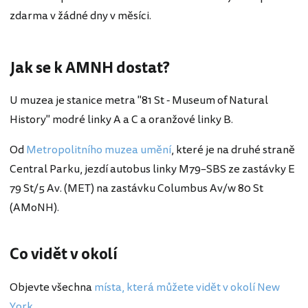
zdarma v žádné dny v měsíci.
Jak se k AMNH dostat?
U muzea je stanice metra "81 St - Museum of Natural
History" modré linky A a C a oranžové linky B.
Od
Metropolitního muzea umění
, které je na druhé straně
Central Parku, jezdí autobus linky M79–SBS ze zastávky E
79 St/5 Av. (MET) na zastávku Columbus Av/w 80 St
(AMoNH).
Co vidět v okolí
Objevte všechna
místa, která můžete vidět v okolí New
York
.