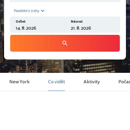
Flexibilní ± 3 dny
Odlet
Návrat
New York
Co vidět
Aktivity
Počas