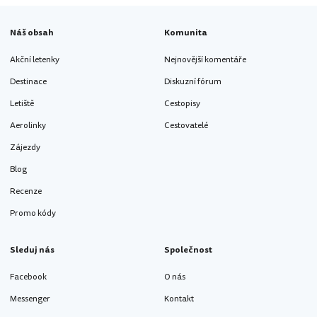
Náš obsah
Komunita
Akční letenky
Nejnovější komentáře
Destinace
Diskuzní fórum
Letiště
Cestopisy
Aerolinky
Cestovatelé
Zájezdy
Blog
Recenze
Promo kódy
Sleduj nás
Společnost
Facebook
O nás
Messenger
Kontakt