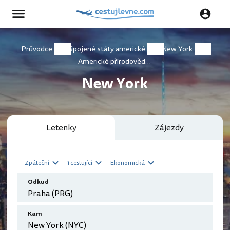
Průvodce
Spojené státy americké
New York
Americké přírodovědné muzeum
New York
Letenky
Zájezdy
Zpáteční
1 cestující
Ekonomická
Odkud
Kam