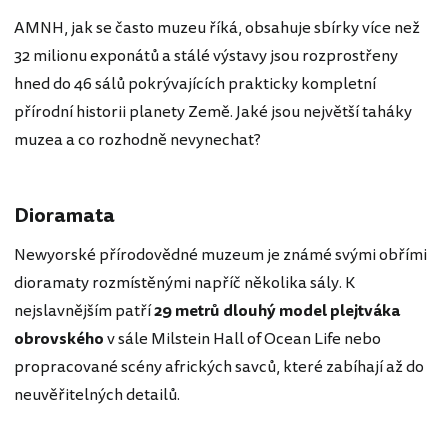
AMNH, jak se často muzeu říká, obsahuje sbírky více než
32 milionu exponátů a stálé výstavy jsou rozprostřeny
hned do 46 sálů pokrývajících prakticky kompletní
přírodní historii planety Země. Jaké jsou největší taháky
muzea a co rozhodně nevynechat?
Dioramata
Newyorské přírodovědné muzeum je známé svými obřími
dioramaty rozmístěnými napříč několika sály. K
nejslavnějším patří
29 metrů dlouhý model plejtváka
obrovského
v sále Milstein Hall of Ocean Life nebo
propracované scény afrických savců, které zabíhají až do
neuvěřitelných detailů.