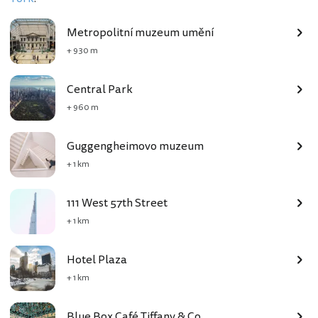
Metropolitní muzeum umění
+ 930 m
Central Park
+ 960 m
Guggengheimovo muzeum
+ 1 km
111 West 57th Street
+ 1 km
Hotel Plaza
+ 1 km
Blue Box Café Tiffany & Co.