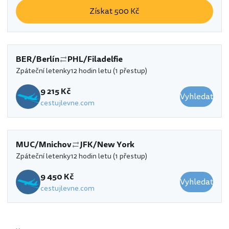
Získat 500 Kč
BER/Berlín
PHL/Filadelfie
Zpáteční letenky
12 hodin letu (1 přestup)
9 215 Kč
Vyhledat
cestujlevne.com
MUC/Mnichov
JFK/New York
Zpáteční letenky
12 hodin letu (1 přestup)
9 450 Kč
Vyhledat
cestujlevne.com