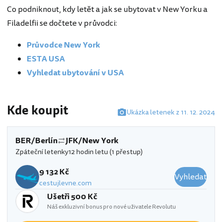
Co podniknout, kdy letět a jak se ubytovat v New Yorku a
Filadelfii se dočtete v průvodci:
Průvodce New York
ESTA USA
Vyhledat ubytování v USA
Kde koupit
Ukázka letenek z 11. 12. 2024
BER/Berlín
JFK/New York
Zpáteční letenky
12 hodin letu (1 přestup)
9 132 Kč
Vyhledat
cestujlevne.com
Ušetři 500 Kč
Náš exkluzivní bonus pro nové uživatele Revolutu