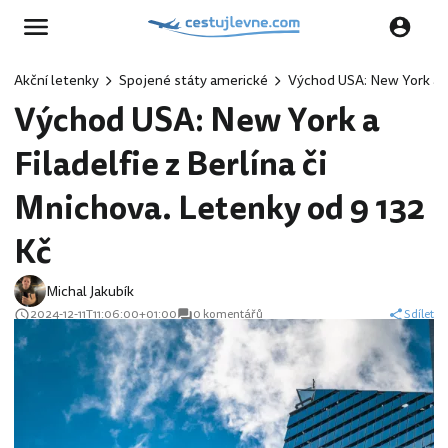
Akční letenky
Spojené státy americké
Východ USA: New York a Fi
Východ USA: New York a
Filadelfie z Berlína či
Mnichova. Letenky od 9 132
Kč
Michal Jakubík
2024-12-11T11:06:00+01:00
0 komentářů
Sdílet