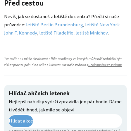
Před cestou
Nevíš, jak se dostaneš z letiště do centra? Přečti si naše
průvodce:
letiště Berlín Brandenburg
,
letiště New York
John F. Kennedy
,
letiště Filadelfie
,
letiště Mnichov
.
Tento článek může obsahovat affiliate odkazy, ze kterých může náš redakční tým
získat provizi, pokud na odkaz kliknete. Viz naše stránka s
Reklamními zásadami
.
Hlídač akčních letenek
Nejlepší nabídky vydrží zpravidla jen pár hodin. Dáme
ti vědět ihned, jakmile se objeví
Hlídat akce