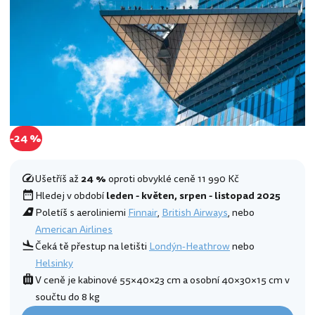
-24 %
Ušetříš až
24 %
oproti obvyklé ceně 11 990 Kč
Hledej v období
leden - květen, srpen - listopad 2025
Poletíš s aeroliniemi
Finnair
,
British Airways
, nebo
American Airlines
Čeká tě přestup na letišti
Londýn-Heathrow
nebo
Helsinky
V ceně je kabinové 55×40×23 cm a osobní 40×30×15 cm v
součtu do 8 kg