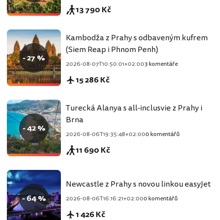
13 790 Kč
Kambodža z Prahy s odbaveným kufrem
(Siem Reap i Phnom Penh)
- 27 %
2026-08-07T10:50:01+02:00
3 komentáře
15 286 Kč
Turecká Alanya s all-inclusvie z Prahy i
Brna
- 42 %
2026-08-06T19:35:48+02:00
0 komentářů
11 690 Kč
Newcastle z Prahy s novou linkou easyJet
- 64 %
2026-08-06T16:16:21+02:00
0 komentářů
1 426 Kč