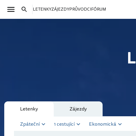
LETENKY
ZÁJEZDY
PRŮVODCI
FÓRUM
L
Letenky
Zájezdy
Zpáteční
1 cestující
Ekonomická