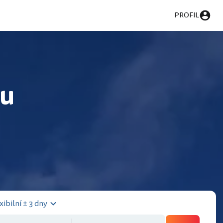
PROFIL
lu
xibilní ± 3 dny