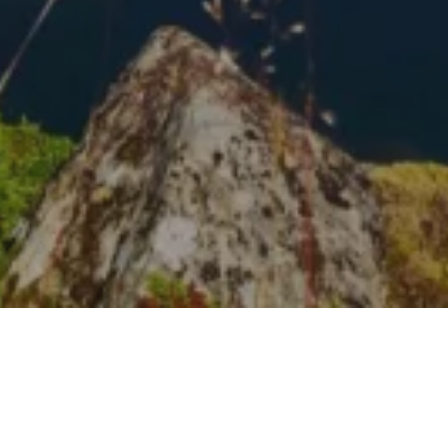
Na jaká letiště se létá?