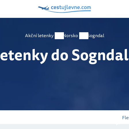
Akční letenky
Norsko
Sogndal
etenky do Sognda
Fle