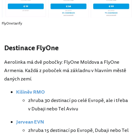
FlyOne tarify
Destinace FlyOne
Aerolinka má dvě pobočky: FlyOne Moldova a FlyOne
Armenia. Každá z poboček má základnu v hlavním městě
daných zemí.
Kišiněv RMO
zhruba 30 destinací po celé Evropě, ale i třeba
v Dubaji nebo Tel Avivu
Jervean EVN
zhruba 15 destinací po Evropě, Dubaji nebo Tel