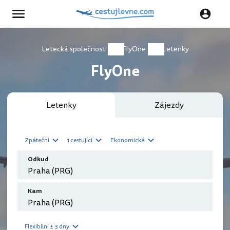
Letecká společnost
FlyOne
Letenky
FlyOne
Letenky
Zájezdy
Zpáteční
1 cestující
Ekonomická
Odkud
Kam
Flexibilní ± 3 dny