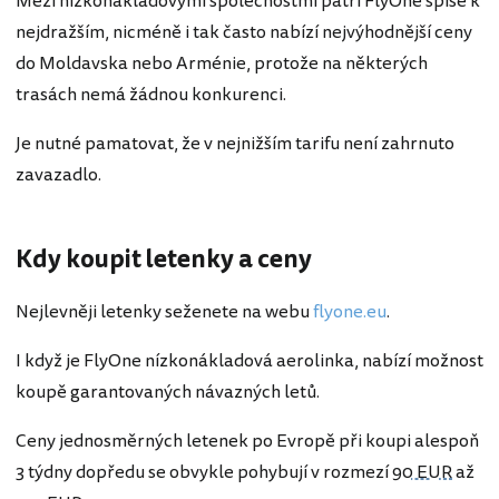
Mezi nízkonákladovými společnostmi patří FlyOne spíše k
nejdražším, nicméně i tak často nabízí nejvýhodnější ceny
do Moldavska nebo Arménie, protože na některých
trasách nemá žádnou konkurenci.
Je nutné pamatovat, že v nejnižším tarifu není zahrnuto
zavazadlo.
Kdy koupit letenky a ceny
Nejlevněji letenky seženete na webu
flyone.eu
.
I když je FlyOne nízkonákladová aerolinka, nabízí možnost
koupě garantovaných návazných letů.
Ceny jednosměrných letenek po Evropě při koupi alespoň
3 týdny dopředu se obvykle pohybují v rozmezí
90 EUR
až