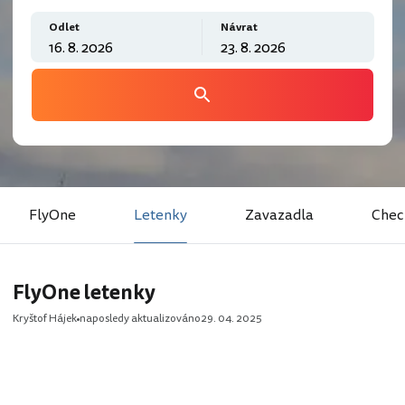
Odlet
Návrat
FlyOne
Letenky
Zavazadla
Chec
FlyOne letenky
Kryštof Hájek
naposledy aktualizováno
29. 04. 2025