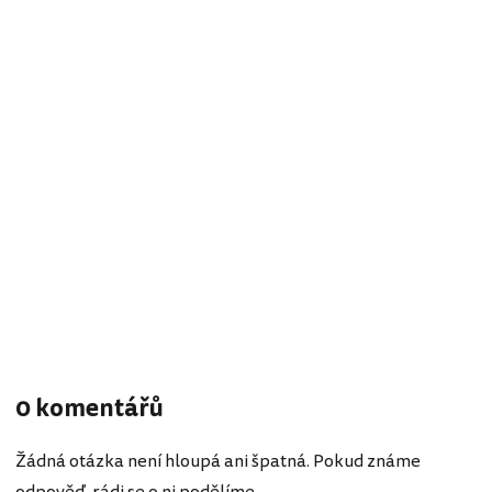
0 komentářů
Žádná otázka není hloupá ani špatná. Pokud známe
odpověď, rádi se o ni podělíme.