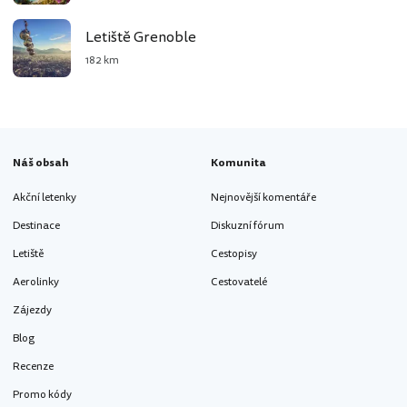
Letiště Grenoble
182 km
Náš obsah
Komunita
Akční letenky
Nejnovější komentáře
Destinace
Diskuzní fórum
Letiště
Cestopisy
Aerolinky
Cestovatelé
Zájezdy
Blog
Recenze
Promo kódy