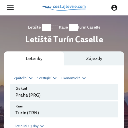
Letiště
🇮🇹 Itálie
Turín Caselle
Letiště Turín Caselle
Letenky
Zájezdy
Zpáteční
1 cestující
Ekonomická
Odkud
Kam
Flexibilní ± 3 dny