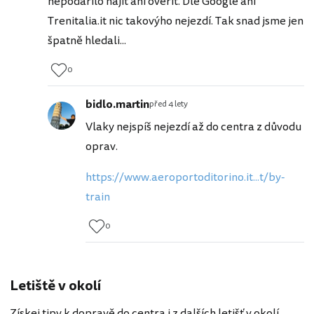
nepodařilo najít ani ověřit. Dle Google ani
Trenitalia.it nic takovýho nejezdí. Tak snad jsme jen
špatně hledali...
0
bidlo.martin
před 4 lety
Vlaky nejspíš nejezdí až do centra z důvodu
oprav.
https://www.aeroportoditorino.it...t/by-
train
0
Letiště v okolí
Získej tipy k dopravě do centra i z dalších letišť v okolí