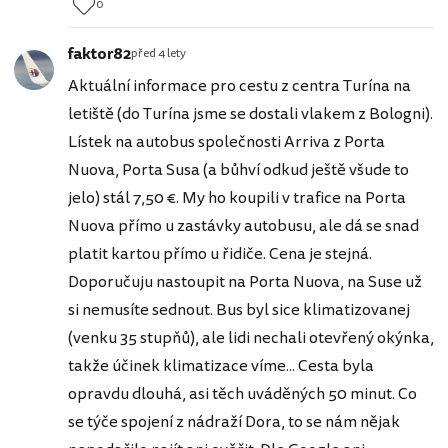
0
faktor82
před 4 lety
Aktuální informace pro cestu z centra Turína na
letiště (do Turína jsme se dostali vlakem z Bologni).
Lístek na autobus společnosti Arriva z Porta
Nuova, Porta Susa (a bůhví odkud ještě všude to
jelo) stál 7,50 €. My ho koupili v trafice na Porta
Nuova přímo u zastávky autobusu, ale dá se snad
platit kartou přímo u řidiče. Cena je stejná.
Doporučuju nastoupit na Porta Nuova, na Suse už
si nemusíte sednout. Bus byl sice klimatizovanej
(venku 35 stupňů), ale lidi nechali otevřený okýnka,
takže účinek klimatizace víme... Cesta byla
opravdu dlouhá, asi těch uváděných 50 minut. Co
se týče spojení z nádraží Dora, to se nám nějak