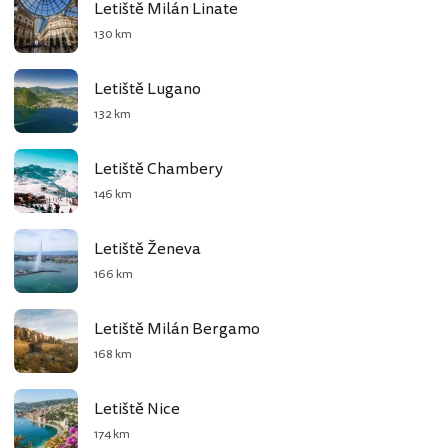
Letiště Milán Linate
130 km
Letiště Lugano
132 km
Letiště Chambery
146 km
Letiště Ženeva
166 km
Letiště Milán Bergamo
168 km
Letiště Nice
174 km