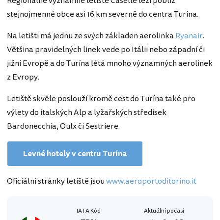
Regionálně významné letiště Caselle leží poblíž
stejnojmenné obce asi 16 km severně do centra Turína.
Na letišti má jednu ze svých základen aerolinka
Ryanair
.
Většina pravidelných linek vede po Itálii nebo západní či
jižní Evropě a do Turína létá mnoho významných aerolinek
z Evropy.
Letiště skvěle poslouží kromě cest do Turína také pro
výlety do italských Alp a lyžařských středisek
Bardonecchia, Oulx či Sestriere.
Levné hotely v centru Turína
Oficiální stránky letiště jsou
www.aeroportoditorino.it
IATA Kód
Aktuální počasí