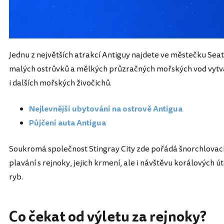
Jednu z největších atrakcí Antiguy najdete ve městečku Seat
malých ostrůvků a mělkých průzračných mořských vod vytvá
i dalších mořských živočichů.
Nejlevnější ubytování na ostrově Antigua
Půjčení auta Antigua
Soukromá společnost Stingray City zde pořádá šnorchlovací 
plavání s rejnoky, jejich krmení, ale i návštěvu korálových 
ryb.
Co čekat od výletu za rejnoky?