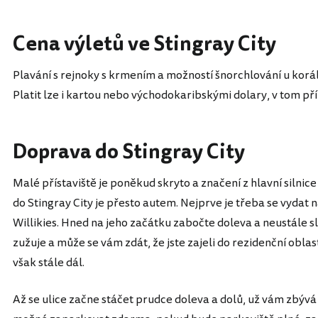
Cena výletů ve Stingray City
Plavání s rejnoky s krmením a možností šnorchlování u korá
Platit lze i kartou nebo východokaribskými dolary, v tom př
Doprava do Stingray City
Malé přístaviště je poněkud skryto a značení z hlavní silnic
do Stingray City je přesto autem. Nejprve je třeba se vyda
Willikies. Hned na jeho začátku zabočte doleva a neustále s
zužuje a může se vám zdát, že jste zajeli do rezidenční oblas
však stále dál.
Až se ulice začne stáčet prudce doleva a dolů, už vám zbývá