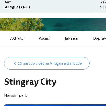
Kam
Odl
Aktivity
Počasí
Jak sem
Doprav
20 míst co vidět na Antigua a Barbudě
Stingray City
Národní park