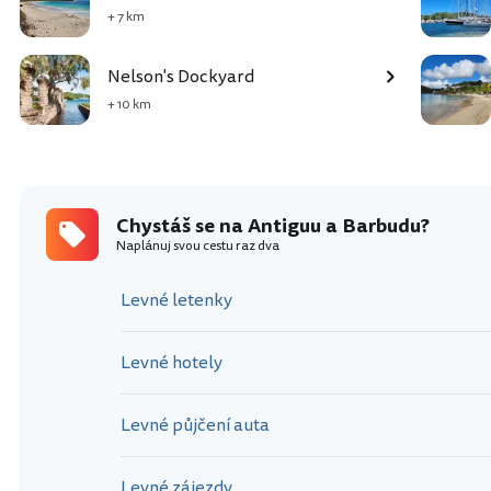
+ 7 km
Nelson's Dockyard
+ 10 km
Chystáš se na Antiguu a Barbudu?
Naplánuj svou cestu raz dva
Levné letenky
Levné hotely
Levné půjčení auta
Levné zájezdy