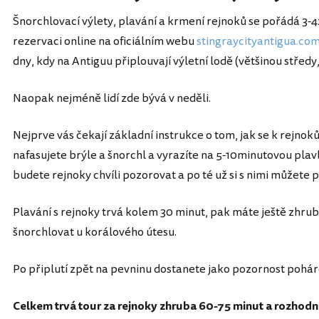
Šnorchlovací výlety, plavání a krmení rejnoků se pořádá 3
rezervaci online na oficiálním webu
stingraycityantigua.co
dny, kdy na Antiguu připlouvají výletní lodě (většinou střed
Naopak nejméně lidí zde bývá v neděli.
Nejprve vás čekají základní instrukce o tom, jak se k rejno
nafasujete brýle a šnorchl a vyrazíte na 5-10minutovou pla
budete rejnoky chvíli pozorovat a po té už si s nimi můžete 
Plavání s rejnoky trvá kolem 30 minut, pak máte ještě zhru
šnorchlovat u korálového útesu.
Po připlutí zpět na pevninu dostanete jako pozornost pohá
Celkem trvá tour za rejnoky zhruba 60-75 minut a rozhodn