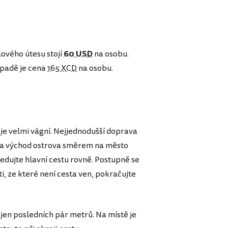
lového útesu stojí
60 USD
na osobu.
ípadě je cena
165 XCD
na osobu.
e je velmi vágní. Nejjednodušší doprava
t na východ ostrova směrem na město
ledujte hlavní cestu rovně. Postupně se
ti, ze které není cesta ven, pokračujte
 jen posledních pár metrů. Na místě je