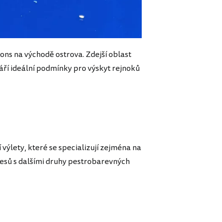
ons na východě ostrova. Zdejší oblast
ří ideální podmínky pro výskyt rejnoků
výlety, které se specializují zejména na
útesů s dalšími druhy pestrobarevných