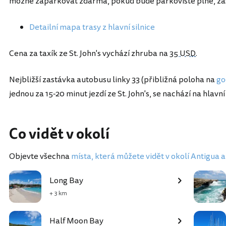
možné zaparkovat zdarma, pokud bude parkoviště plné, zast
Detailní mapa trasy z hlavní silnice
Cena za taxík ze St. John's vychází zhruba na
35 USD
.
Nejbližší zastávka autobusu linky 33 (přibližná poloha na
go
jednou za 15-20 minut jezdí ze St. John's, se nachází na hlavní 
Co vidět v okolí
Objevte všechna
místa, která můžete vidět v okolí Antigua
Long Bay
+ 3 km
Half Moon Bay