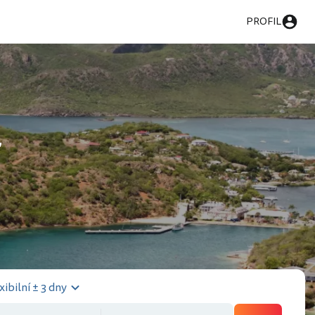
PROFIL
a
xibilní ± 3 dny