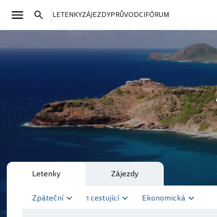
LETENKY
ZÁJEZDY
PRŮVODCI
FÓRUM
Letenky
Zájezdy
Zpáteční
1 cestující
Ekonomická