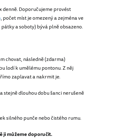
-4x denně. Doporučujeme provést
m
, počet míst je omezený a zejména ve
y, pátky a soboty) bývá plně obsazeno.
kům chovat, následně (zdarma)
vbu lodí k umělému pontonu. Z něj
přímo zaplavat a nakrmit je.
ba stejně dlouhou dobu šanci nerušeně
rek silného punče nebo čistého rumu.
ě ji můžeme doporučit.