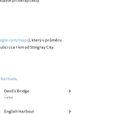
avte při okraji cesty.
ogle.com/maps
), který v průměru
ulici cca 1 km od Stingray City.
 a Barbuda
.
Devil's Bridge
+ 4 km
English Harbour