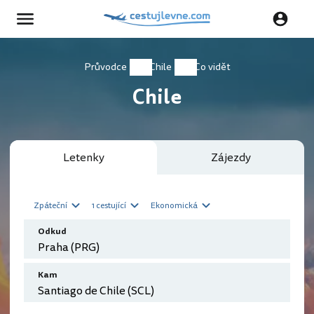
Průvodce
Chile
Co vidět
Chile
Letenky
Zájezdy
Zpáteční
1 cestující
Ekonomická
Odkud
Kam