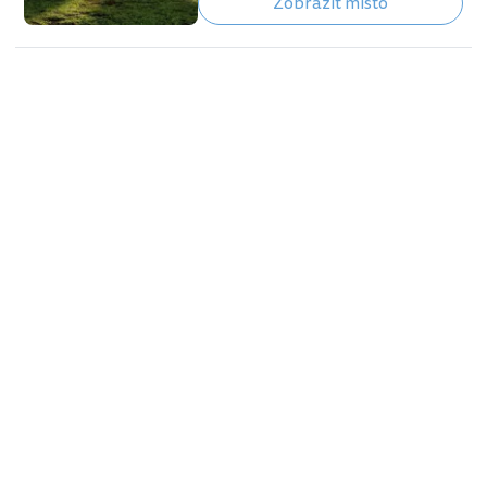
Zobrazit místo
ostrova. Přímo ve městečku spatříte
několik soch Moai, můžete si zajít do
místního muzea historie ostrova nebo
v přístavu skočit do moře a pozorovat
mořské želvy, které se sem pravidelně
vrací. Celý ostrov si pak můžete projet
autem nebo na kole a zastavovat se u
jednotlivých archeologických míst, kde
jsou sochy…