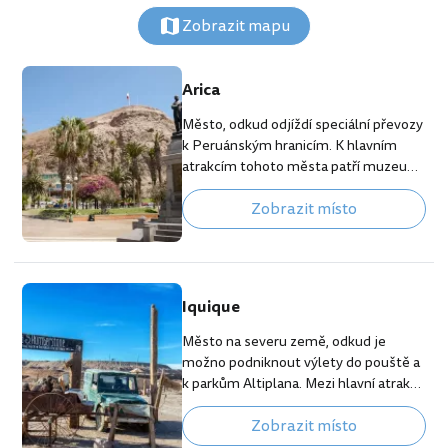
Zobrazit mapu
Arica
Město, odkud odjíždí speciální převozy
k Peruánským hranicím. K hlavním
atrakcím tohoto města patří muzeum
San Miguel de Azapa Archaeological
Zobrazit místo
Museum s údajně nejstaršími
mumiemi světa. Můžete se také vydat
do národního parku Lauca, který se již
nachází ve vyšší nadmořské výšce na
území Altiplana.
Iquique
Město na severu země, odkud je
možno podniknout výlety do pouště a
k parkům Altiplana. Mezi hlavní atrakce
poblíž tohoto města patří tzv. „mrtvá
Zobrazit místo
města“ Humberstone a Santa Laura.
Jedná se o stará opuštěná důlní města,