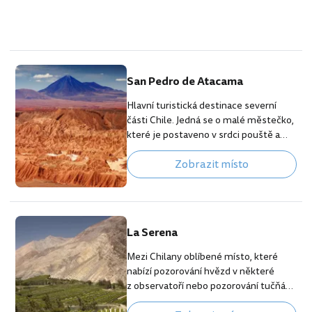
San Pedro de Atacama
Hlavní turistická destinace severní
části Chile. Jedná se o malé městečko,
které je postaveno v srdci pouště a
slouží především jako zázemí pro
Zobrazit místo
turisty podnikající výlety do okolí.
Město i všechny výlety jsou unikátní,
jen zde nečekejte velký luxus. Hlavní
úzká ulička i okolní vedlejší ulice nabízí
výhradně služby pro turisty: ubytovací
La Serena
služby, agentury organizující výlety,
restaurace a bary nebo obchůdky
Mezi Chilany oblíbené místo, které
s potravinami a suvenýry. Mezi hlavní…
nabízí pozorování hvězd v některé
z observatoří nebo pozorování tučňáků
žijících v nedalekých ostrovech, které