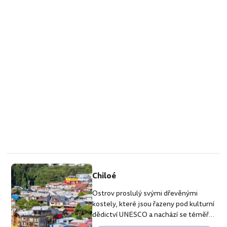
Chiloé
Ostrov proslulý svými dřevěnými
kostely, které jsou řazeny pod kulturní
dědictví UNESCO a nachází se téměř
v každé vesničce na ostrově. Dalším