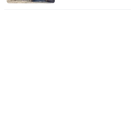
kde se původně těžil nitrát. V hlavní
éře těžby spousta lidí putovala za
vidinou skvělé práce do těchto míst,
kde pak zjistili, že je nečeká osud, jaký
si přáli. Opuštěná města umožňují
lidem nahlédnout do některých osudů
rodin…