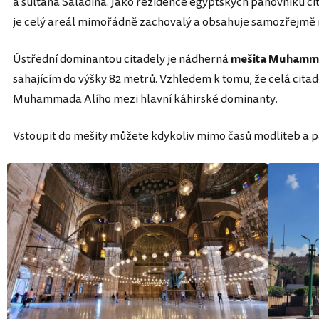
a sultána Saladina. Jako rezidence egyptských panovníků citad
je celý areál mimořádně zachovalý a obsahuje samozřejmě 
Ústřední dominantou citadely je nádherná
mešita Muhamm
sahajícím do výšky 82 metrů. Vzhledem k tomu, že celá citade
Muhammada Alího mezi hlavní káhirské dominanty.
Vstoupit do mešity můžete kdykoliv mimo časů modliteb a pá