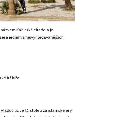
 názvem Káhirská citadela je
ei a jedním z nejvyhledávanějších
ské Káhiře.
ádců už ve 12. století za islámské éry