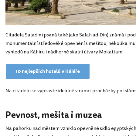
Citadela Saladin (psaná také jako Salah ad-Din) známá i pod
monumentální středověké opevnění s mešitou, několika muz
výhledů na Káhiru i nádherné skalní útvary Mokattam.
10 nejlepších hotelů v Káhiře
Na citadelu se vypravte ideálně v rámci procházky po Islám
Pevnost, mešita i muzea
Na pahorku nad městem vzniklo opevněné sídlo egyptských vl