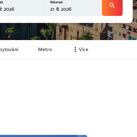
et
Návrat
bytování
Metro
Více