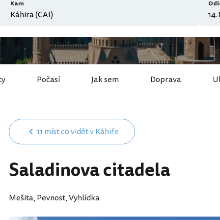
Kam
Odl
ty
Počasí
Jak sem
Doprava
U
11 míst co vidět v Káhiře
Saladinova citadela
Mešita, Pevnost, Vyhlídka