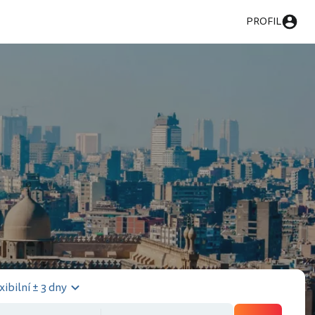
PROFIL
xibilní ± 3 dny