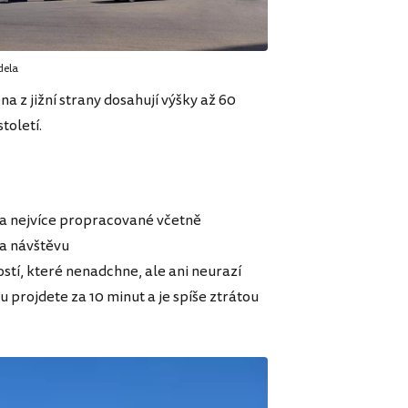
dela
 z jižní strany dosahují výšky až 60
toletí.
 a nejvíce propracované včetně
za návštěvu
tí, které nenadchne, ale ani neurazí
 projdete za 10 minut a je spíše ztrátou