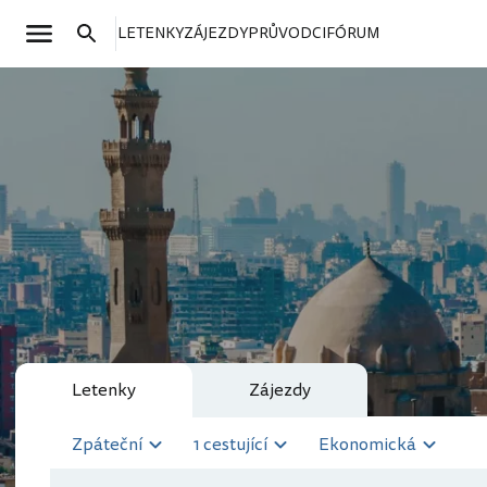
LETENKY
ZÁJEZDY
PRŮVODCI
FÓRUM
Letenky
Zájezdy
Zpáteční
1 cestující
Ekonomická