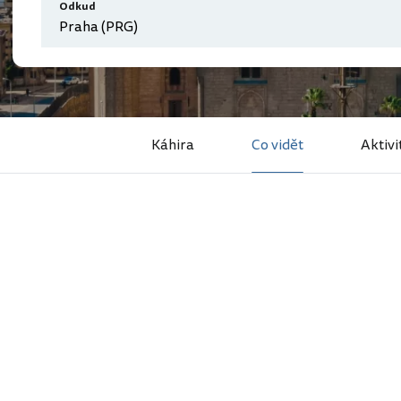
Odkud
Káhira
Co vidět
Aktivi