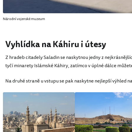
Národní vojenské muzeum
Vyhlídka na Káhiru i útesy
Z hradeb citadely Saladin se naskytnou jedny z nejkrásnější
tyčí minarety Islámské Káhiry, zatímco v úplné dálce můžet
Na druhé straně u vstupu se pak naskytne nejlepší výhled n