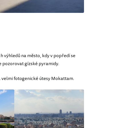
ch výhledů na město, kdy v popředí se
e pozorovat gízské pyramidy.
a velmi fotogenické útesy Mokattam.