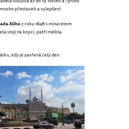
ela sloužila až do 19. století a i proto
mnoho přestaveb a vylepšení.
ada Alího
z roku 1848 s minaretem
la stojí na kopci, patří mešita
tku, kdy je zavřená celý den.