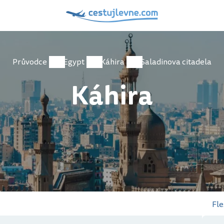
Průvodce
Egypt
Káhira
Saladinova citadela
Káhira
Fle