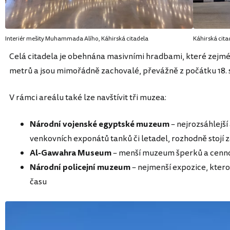
Interiér mešity Muhammada Alího, Káhirská citadela
Káhirská cita
Celá citadela je obehnána masivními hradbami, které zejména
metrů a jsou mimořádně zachovalé, převážně z počátku 18. s
V rámci areálu také lze navštívit tři muzea:
Národní vojenské egyptské muzeum
– nejrozsáhlejší
venkovních exponátů tanků či letadel, rozhodně stojí 
Al-Gawahra Museum
– menší muzeum šperků a cennos
Národní policejní muzeum
– nejmenší expozice, kterou
času