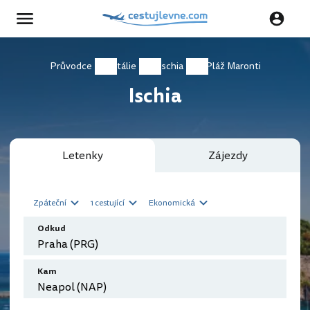
Průvodce
Itálie
Ischia
Pláž Maronti
Ischia
Letenky
Zájezdy
Zpáteční
1 cestující
Ekonomická
Odkud
Kam