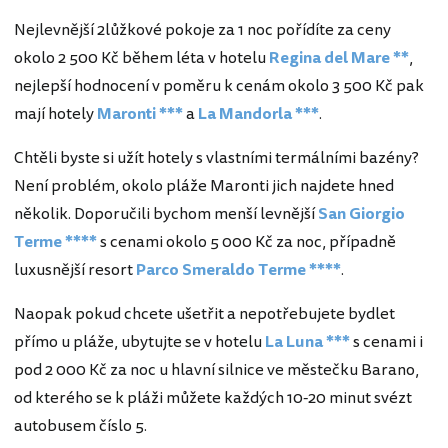
Nejlevnější 2lůžkové pokoje za 1 noc pořídíte za ceny
okolo 2 500 Kč během léta v hotelu
Regina del Mare **
,
nejlepší hodnocení v poměru k cenám okolo 3 500 Kč pak
mají hotely
Maronti ***
a
La Mandorla ***
.
Chtěli byste si užít hotely s vlastními termálními bazény?
Není problém, okolo pláže Maronti jich najdete hned
několik. Doporučili bychom menší levnější
San Giorgio
Terme ****
s cenami okolo 5 000 Kč za noc, případně
luxusnější resort
Parco Smeraldo Terme ****
.
Naopak pokud chcete ušetřit a nepotřebujete bydlet
přímo u pláže, ubytujte se v hotelu
La Luna ***
s cenami i
pod 2 000 Kč za noc u hlavní silnice ve městečku Barano,
od kterého se k pláži můžete každých 10-20 minut svézt
autobusem číslo 5.