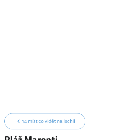
14 míst co vidět na Ischii