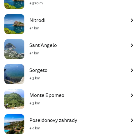
+ 970 m
Nitrodi
+ 1 km
Sant'Angelo
+ 1 km
Sorgeto
+ 3 km
Monte Epomeo
+ 3 km
Poseidonovy zahrady
+ 4 km