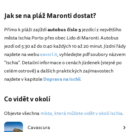
Jak se na pláž Maronti dostat?
Přímo k pláži zajíždí
autobus číslo 5
jezdící z největšího
města Ischia Porto přes obec Lido di Maronti. Autobus
jezdí od 5:30 až do 0:40 každých 10 až 20 minut. Jízdní řády
najdete na webu
eavsrl.it
, vyhledejte pdf soubory názvem
"Ischia". Detailní informace o cenách jízdenek (stejné po
celém ostrově) a dalších praktických zajímavostech
najdete v kapitole
Doprava na Ischii
.
Co vidět v okolí
Objevte všechna
místa, která můžete vidět v okolí Ischia
.
Cavascura