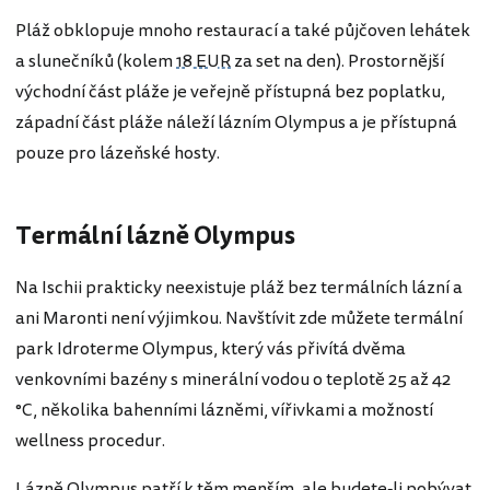
Pláž obklopuje mnoho restaurací a také půjčoven lehátek
a slunečníků (kolem
18 EUR
za set na den). Prostornější
východní část pláže je veřejně přístupná bez poplatku,
západní část pláže náleží lázním Olympus a je přístupná
pouze pro lázeňské hosty.
Termální lázně Olympus
Na Ischii prakticky neexistuje pláž bez termálních lázní a
ani Maronti není výjimkou. Navštívit zde můžete termální
park Idroterme Olympus, který vás přivítá dvěma
venkovními bazény s minerální vodou o teplotě 25 až 42
°C, několika bahenními lázněmi, vířivkami a možností
wellness procedur.
Lázně Olympus patří k těm menším, ale budete-li pobývat