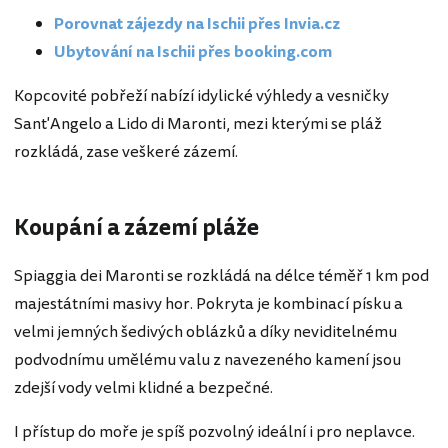
Porovnat zájezdy na Ischii přes Invia.cz
Ubytování na Ischii přes booking.com
Kopcovité pobřeží nabízí idylické výhledy a vesničky
Sant'Angelo a Lido di Maronti, mezi kterými se pláž
rozkládá, zase veškeré zázemí.
Koupání a zázemí pláže
Spiaggia dei Maronti se rozkládá na délce téměř 1 km pod
majestátními masivy hor. Pokryta je kombinací písku a
velmi jemných šedivých oblázků a díky neviditelnému
podvodnímu umělému valu z navezeného kamení jsou
zdejší vody velmi klidné a bezpečné.
I přístup do moře je spíš pozvolný ideální i pro neplavce.