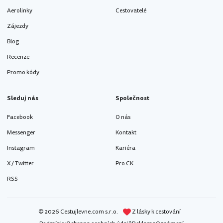
Aerolinky
Cestovatelé
Zájezdy
Blog
Recenze
Promo kódy
Sleduj nás
Společnost
Facebook
O nás
Messenger
Kontakt
Instagram
Kariéra
X / Twitter
Pro CK
RSS
© 2026 Cestujlevne.com s.r.o.
Z lásky k cestování