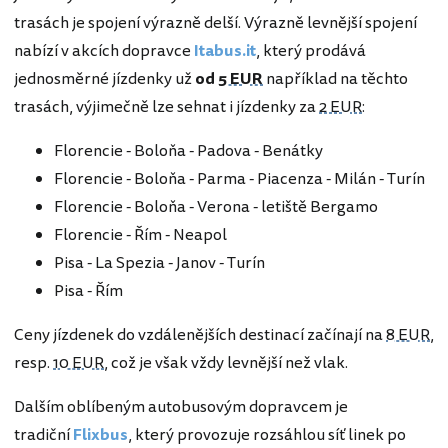
trasách je spojení výrazně delší. Výrazně levnější spojení
nabízí v akcích dopravce
Itabus.it
, který prodává
jednosměrné jízdenky už
od
5 EUR
například na těchto
trasách, výjimečně lze sehnat i jízdenky za
2 EUR
:
Florencie - Boloňa - Padova - Benátky
Florencie - Boloňa - Parma - Piacenza - Milán - Turín
Florencie - Boloňa - Verona - letiště Bergamo
Florencie - Řím - Neapol
Pisa - La Spezia - Janov - Turín
Pisa - Řím
Ceny jízdenek do vzdálenějších destinací začínají na
8 EUR
,
resp.
10 EUR
, což je však vždy levnější než vlak.
Dalším oblíbeným autobusovým dopravcem je
tradiční
Flixbus
, který provozuje rozsáhlou síť linek po