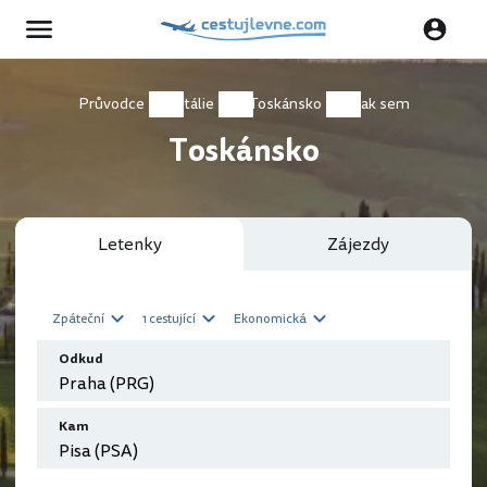
Průvodce
Itálie
Toskánsko
Jak sem
Toskánsko
Letenky
Zájezdy
Zpáteční
1 cestující
Ekonomická
Odkud
Kam