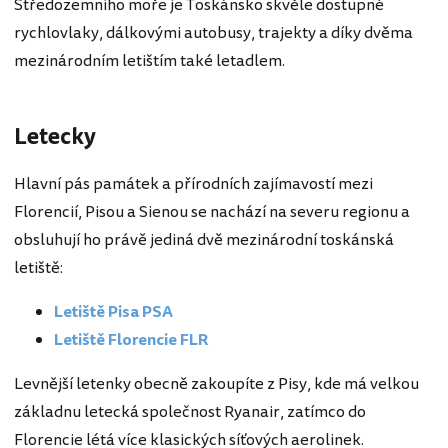
Středozemního moře je Toskánsko skvěle dostupné
rychlovlaky, dálkovými autobusy, trajekty a díky dvěma
mezinárodním letištím také letadlem.
Letecky
Hlavní pás památek a přírodních zajímavostí mezi
Florencií, Pisou a Sienou se nachází na severu regionu a
obsluhují ho právě jediná dvě mezinárodní toskánská
letiště:
Letiště Pisa PSA
Letiště Florencie FLR
Levnější letenky obecně zakoupíte z Pisy, kde má velkou
základnu letecká společnost Ryanair, zatímco do
Florencie létá více klasických síťových aerolinek.