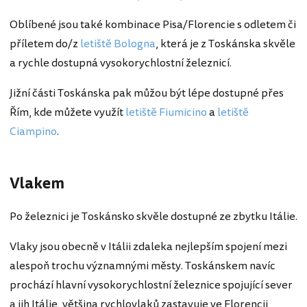
Oblíbené jsou také kombinace Pisa/Florencie s odletem či
příletem do/z
letiště Bologna
, která je z Toskánska skvěle
a rychle dostupná vysokorychlostní železnicí.
Jižní části Toskánska pak můžou být lépe dostupné přes
Řím, kde můžete využít
letiště Fiumicino
a
letiště
Ciampino
.
Vlakem
Po železnici je Toskánsko skvěle dostupné ze zbytku Itálie.
Vlaky jsou obecně v Itálii zdaleka nejlepším spojení mezi
alespoň trochu významnými městy. Toskánskem navíc
prochází hlavní vysokorychlostní železnice spojující sever
a jih Itálie, většina rychlovlaků zastavuje ve Florencii,