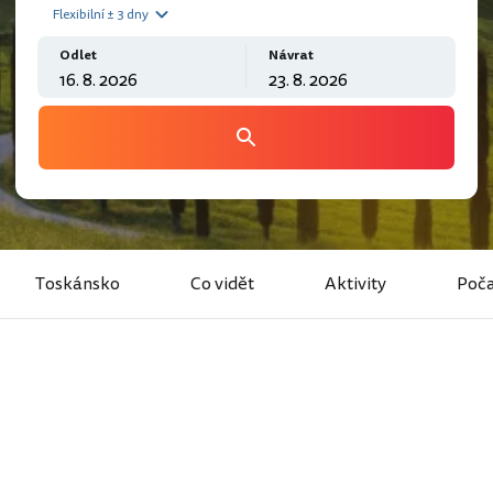
Flexibilní ± 3 dny
Odlet
Návrat
Toskánsko
Co vidět
Aktivity
Poča