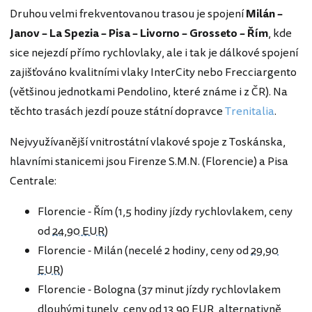
Druhou velmi frekventovanou trasou je spojení
Milán –
Janov – La Spezia – Pisa – Livorno – Grosseto – Řím
, kde
sice nejezdí přímo rychlovlaky, ale i tak je dálkové spojení
zajišťováno kvalitními vlaky InterCity nebo Frecciargento
(většinou jednotkami Pendolino, které známe i z ČR). Na
těchto trasách jezdí pouze státní dopravce
Trenitalia
.
Nejvyužívanější vnitrostátní vlakové spoje z Toskánska,
hlavními stanicemi jsou Firenze S.M.N. (Florencie) a Pisa
Centrale:
Florencie - Řím (1,5 hodiny jízdy rychlovlakem, ceny
od
24,90 EUR
)
Florencie - Milán (necelé 2 hodiny, ceny od
29,90
EUR
)
Florencie - Bologna (37 minut jízdy rychlovlakem
dlouhými tunely, ceny od
13,90 EUR
, alternativně