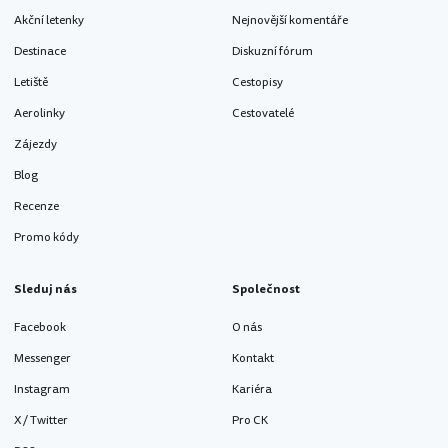
Akční letenky
Nejnovější komentáře
Destinace
Diskuzní fórum
Letiště
Cestopisy
Aerolinky
Cestovatelé
Zájezdy
Blog
Recenze
Promo kódy
Sleduj nás
Společnost
Facebook
O nás
Messenger
Kontakt
Instagram
Kariéra
X / Twitter
Pro CK