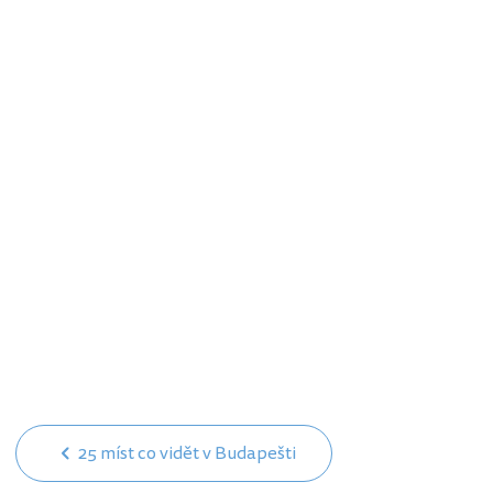
25 míst co vidět v Budapešti