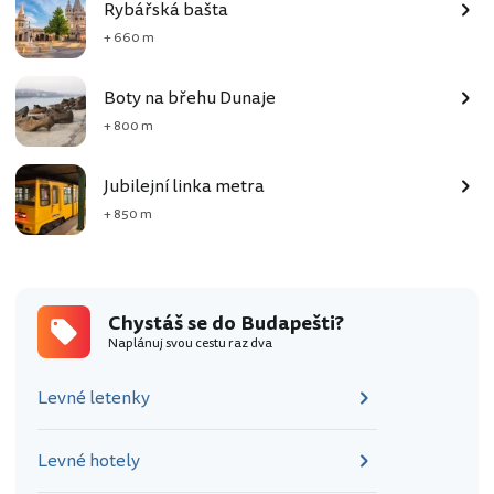
Rybářská bašta
+ 660 m
Boty na břehu Dunaje
+ 800 m
Jubilejní linka metra
+ 850 m
Chystáš se do Budapešti?
Naplánuj svou cestu raz dva
Levné letenky
Levné hotely