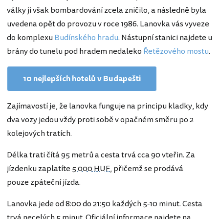
války ji však bombardování zcela zničilo, a následně byla
uvedena opět do provozu v roce 1986. Lanovka vás vyveze
do komplexu
Budínského hradu
. Nástupní stanici najdete u
brány do tunelu pod hradem nedaleko
Řetězového mostu
.
10 nejlepších hotelů v Budapešti
Zajímavostí je, že lanovka funguje na principu kladky, kdy
dva vozy jedou vždy proti sobě v opačném směru po 2
kolejových tratích.
Délka trati čítá 95 metrů a cesta trvá cca 90 vteřin. Za
jízdenku zaplatíte
5 000 HUF
, přičemž se prodává
pouze zpáteční jízda.
Lanovka jede od 8:00 do 21:50 každých 5-10 minut. Cesta
trvá necelých 5 minut. Oficiální informace najdete na