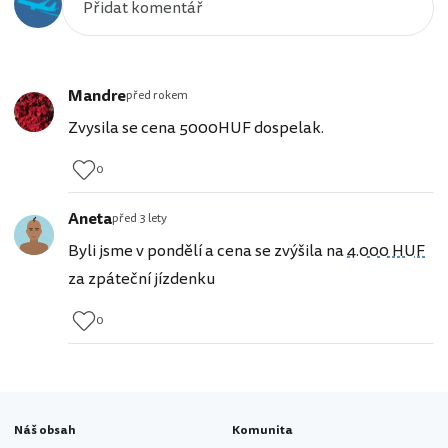
Mandre
před rokem
Zvysila se cena 5000HUF dospelak.
0
Aneta
před 3 lety
Byli jsme v pondělí a cena se zvýšila na
4.000 HUF
za zpáteční jízdenku
0
Náš obsah
Komunita