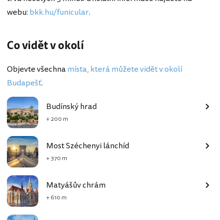
webu:
bkk.hu/funicular
.
Co vidět v okolí
Objevte všechna
místa, která můžete vidět v okolí
Budapešť
.
Budínský hrad
+ 200 m
Most Széchenyi lánchíd
+ 370 m
Matyášův chrám
+ 610 m