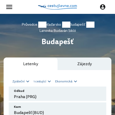
Průvodce
Maďarsko
Budapešť
Lanovka Budavári Sikló
Budapešť
Letenky
Zájezdy
Zpáteční
1 cestující
Ekonomická
Odkud
Kam