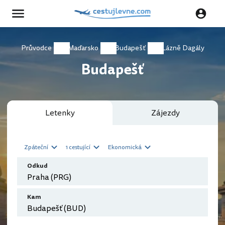
Průvodce
Maďarsko
Budapešť
Lázně Dagály
Budapešť
Letenky
Zájezdy
Zpáteční
1 cestující
Ekonomická
Odkud
Kam