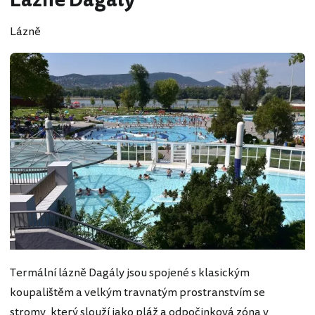
Lázně Dagály
Lázně
Termální lázně Dagály jsou spojené s klasickým
koupalištěm a velkým travnatým prostranstvím se
stromy, který slouží jako pláž a odpočinková zóna v