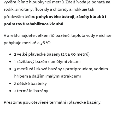
vyvěrajícím z hloubky 126 metrů. Zdejší voda je bohatá na
sodík, siřičitany, fluoridy a chloridy a indikuje tak
především léčbu
pohybového ústrojí, záněty kloubů i
poúrazové rehabilitace kloubů
.
V areálu najdete celkem 10 bazénů, teplota vody v nich se
pohybuje mezi 26 a 36 °C:
2 velké plavecké bazény (25 a 50 metrů)
1 zážitkový bazén s umělými vlnami
3 menší zážitkové bazény s protiproudem, vodním
hřibem a dalšími malými atrakcemi
2 dětské bazénky
2 termální bazény
Přes zimu jsou otevřené termální i plavecké bazény.