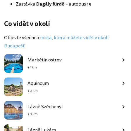
Zastávka
Dagály fürdő
– autobus 15
Co vidět v okolí
Objevte všechna
místa, která můžete vidět v okolí
Budapešť
.
Markétin ostrov
+ 1 km
Aquincum
+ 2 km
Lázně Széchenyi
+ 2 km
Lázně Lukács