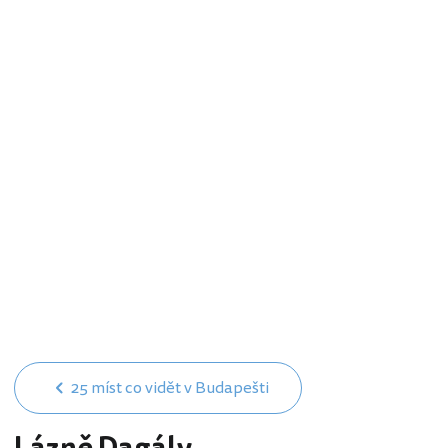
25 míst co vidět v Budapešti