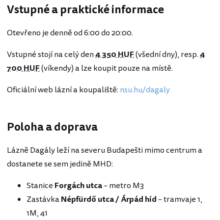
Vstupné a praktické informace
Otevřeno je denně od 6:00 do 20:00.
Vstupné stojí na celý den
4 350 HUF
(všední dny), resp.
4
700 HUF
(víkendy) a lze koupit pouze na místě.
Oficiální web lázní a koupaliště:
nsu.hu/dagaly
Poloha a doprava
Lázně Dagály leží na severu Budapešti mimo centrum a
dostanete se sem jedině MHD:
Stanice
Forgách utca
– metro M3
Zastávka
Népfürdő utca / Árpád híd
– tramvaje 1,
1M, 41