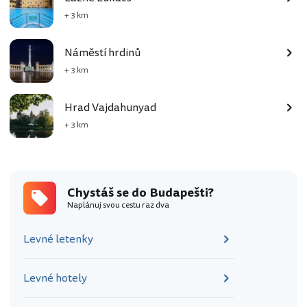
+ 3 km
Náměstí hrdinů
+ 3 km
Hrad Vajdahunyad
+ 3 km
Chystáš se do Budapešti?
Naplánuj svou cestu raz dva
Levné letenky
Levné hotely