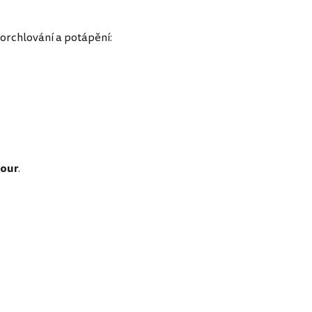
norchlování a potápění:
Tour
.