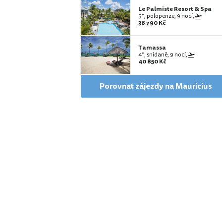
Le Palmiste Resort & Spa
5*, polopenze, 9 nocí,
38 790 Kč
Tamassa
4*, snídaně, 9 nocí,
40 850 Kč
Porovnat zájezdy na Mauricius