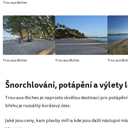
Trou aux Biches
Trou aux Biches
Trou aux Biches
Trou aux Bic
Šnorchlování, potápění a výlety l
Trou-aux-Biches je naprosto skvělou destinací pro potápění 
břehu je rozsáhlý korálový útes.
Jaké jsou ceny, kam plavby míří a kde jsou další nástupní m