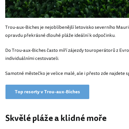
Trou-aux-Biches je nejoblíbenější letovisko severního Mauric
opravdu překrásné dlouhé pláže ideální k odpočinku.
Do Trou-aux-Biches často míří zájezdy touroperátorů z Evrop
individuálními cestovateli.
Samotné městečko je velice malé, ale i přesto zde najdete s
Top resorty v Trou-aux-Biches
Skvělé pláže a klidné moře