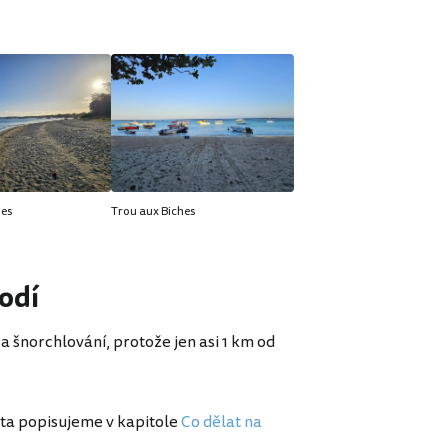
hes
Trou aux Biches
odí
a šnorchlování, protože jen asi 1 km od
ísta popisujeme v kapitole
Co dělat na