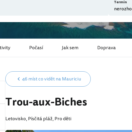
Termín
ivity
Počasí
Jak sem
Doprava
46 míst co vidět na Mauriciu
Trou-aux-Biches
Letovisko, Písčitá pláž, Pro děti