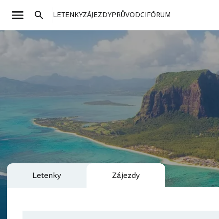
LETENKY
ZÁJEZDY
PRŮVODCI
FÓRUM
Letenky
Zájezdy