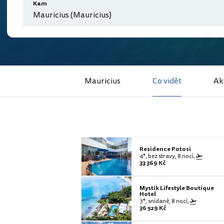
Kam
Mauricius (Mauricius)
Mauricius
Co vidět
Akt
Residence Potosi
4*, bez stravy, 8 nocí,
33 369 Kč
Mystik Lifestyle Boutique
Hotel
3*, snídaně, 8 nocí,
36 529 Kč