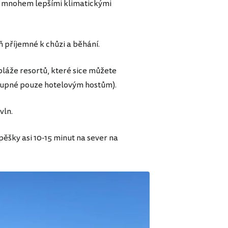
ké mnohem lepšími klimatickými
ň příjemné k chůzi a běhání.
pláže resortů, které sice můžete
řístupné pouze hotelovým hostům).
vln.
ěšky asi 10-15 minut na sever na