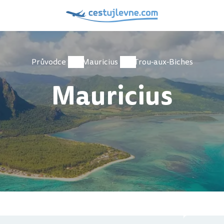
Průvodce
Mauricius
Trou-aux-Biches
Mauricius