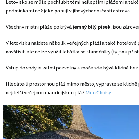
Letovisko se může pochlubit těmi nejlepšími plážemi a ta
podmínkami než jaké panují v jihovýchodní části ostrova.
Všechny místní pláže pokrývá
jemný bílý písek
, jsou zárove
V letovisku najdete několik veřejných pláží a také hotelové 
navštívit, ale nelze využít lehátka se slunečníky (ty jsou p
Vstup do vody je velmi pozvolný a moře zde bývá klidné bez 
Hledáte-li prostornou pláž mimo město, vypravte se klidně p
nejdelší veřejnou mauricijskou pláž
Mon Choisy
.