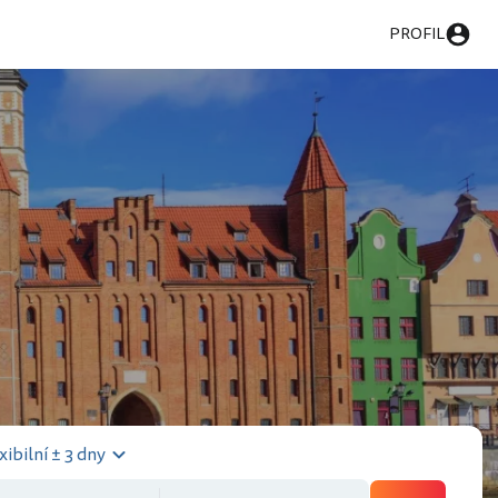
PROFIL
xibilní ± 3 dny