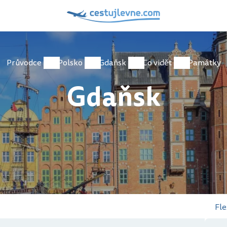
Průvodce
Polsko
Gdaňsk
Co vidět
Památky
Gdaňsk
Fle