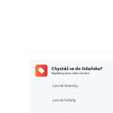
podobě vznikl
byla…
Chystáš se do Gdaňsku?
Naplánuj svou cestu raz dva
Levné letenky
Levné hotely