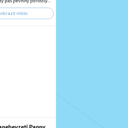
itý pás pevniny porostlý
důležitou roli v polských
obrazit místo
vě Westerplatte bylo
šť počátku Druhé světové
 tipy na nejlepší hotely v
erplatte dodnes slouží
ejdůležitějších pietních
oláci připomínají začátek i
větové války. Památník
te V roce 1966 byl…
anebevzetí Panny