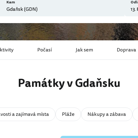
Kam
Odl
ktivity
Počasí
Jak sem
Doprava
Památky v Gdaňsku
vosti a zajímavá místa
Pláže
Nákupy a zábava