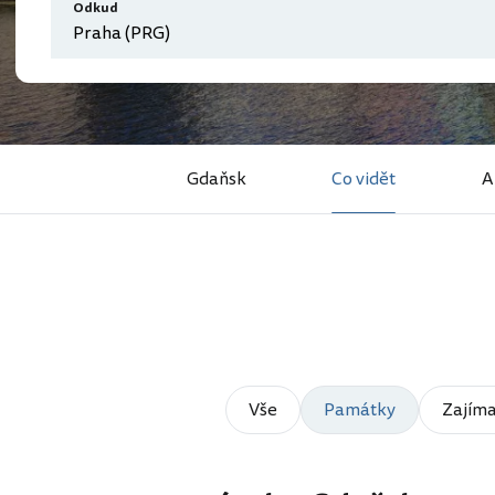
Odkud
Gdaňsk
Co vidět
A
Vše
Památky
Zajíma