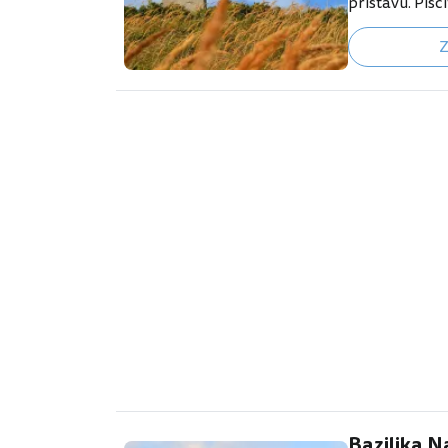
přístavu. Písč
zelení sehrál 
Z
dějinách. Prá
jedním z ději
války. 👉 Naše
Gdaňsku West
jako jedno z n
míst, kde si P
konec Druhé s
na Westerplat
Bazilika N