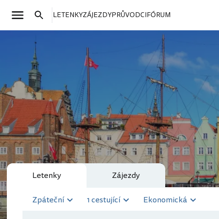
LETENKY
ZÁJEZDY
PRŮVODCI
FÓRUM
Letenky
Zájezdy
Zpáteční
1 cestující
Ekonomická