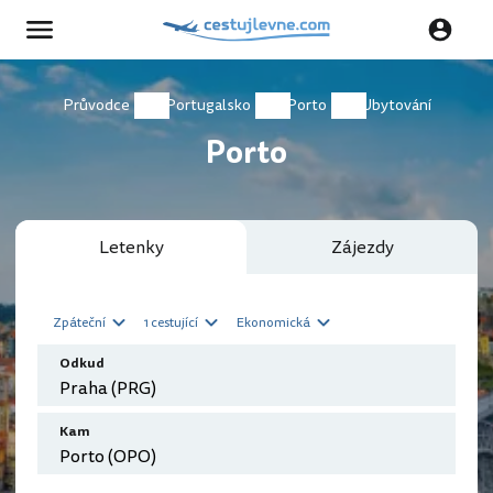
Průvodce
Portugalsko
Porto
Ubytování
Porto
Letenky
Zájezdy
Zpáteční
1 cestující
Ekonomická
Odkud
Kam