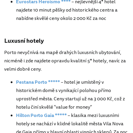
Eurostars Heroismo ****
– nejlevnější 4* hotel
najdete 10 minut pěšky od historického centra a
nabídne skvělé ceny okolo 2 000 Kč za noc
Luxusní hotely
Porto nevyčnívá na mapě drahých luxusních ubytování,
nicméně i zde najdete opravdu kvalitní 5* hotely, navíc za
velmi dobré ceny.
Pestana Porto *****
– hotel je umístěný v
historickém domě s vynikající polohou přímo
uprostřed města. Ceny startují už na 3 000 Kč, což z
hotelu činí skvělé "value for money"
Hilton Porto Gaia *****
– klasika mezi luxusními
hotely se nachází v klidné lokalitě města Vila Nova
de Gaia přímo v hlavní oblasti vinných sklepů. Za noc