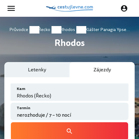
Průvodce
Řecko
Rhodos
Klášter Panagia Ypseni Lardos
Rhodos
Letenky
Zájezdy
Kam
Rhodos (Řecko)
Termín