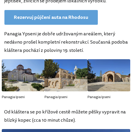
jeptišek, živících se prodejem lokálních výrobků.
Rezervuj půjčení auta na Rhodosu
Panagia Ypseni je dobře udržovaným areálem, který
nedávno prošel kompletní rekonstrukcí. Současná podoba
kláštera pochází z poloviny 19. století.
Panagia Ipseni
Panagia Ipseni
Panagia Ipseni
Od kláštera se po křížové cestě můžete pěšky vypravit na
blízký kopec (cca 10 minut chůze).