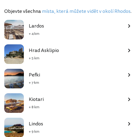
Objevte všechna
místa, která můžete vidět v okolí Rhodos
.
Lardos
+ 4 km
Hrad Asklipio
+ 5 km
Pefki
+ 7 km
Kiotari
+ 8 km
Lindos
+ 9 km