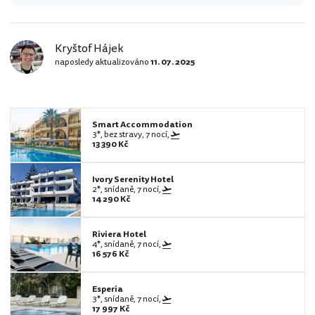
Kryštof Hájek
naposledy aktualizováno
11. 07. 2025
Smart Accommodation
3*, bez stravy, 7 nocí,
13 390 Kč
Ivory Serenity Hotel
2*, snídaně, 7 nocí,
14 290 Kč
Riviera Hotel
4*, snídaně, 7 nocí,
16 576 Kč
Esperia
3*, snídaně, 7 nocí,
17 997 Kč