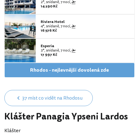
2*, snídaně, 7 nocí,
14 290 Kč
Riviera Hotel
4*, snídaně, 7 nocí,
16 576 Kč
Esperia
3*, snídaně, 7 nocí,
17 997 Kč
Rhodos - nejlevnější dovolená zde
37 míst co vidět na Rhodosu
Klášter Panagia Ypseni Lardos
Klášter