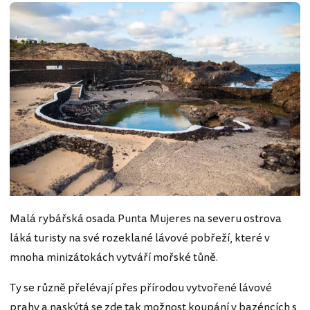
Malá rybářská osada Punta Mujeres na severu ostrova
láká turisty na své rozeklané lávové pobřeží, které v
mnoha minizátokách vytváří mořské tůně.
Ty se různě přelévají přes přírodou vytvořené lávové
prahy a naskýtá se zde tak možnost koupání v bazéncích s