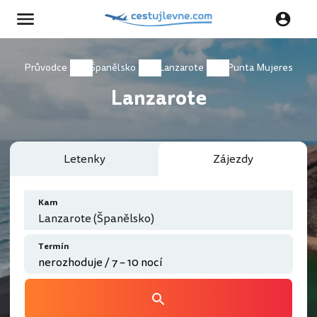
Průvodce
Španělsko
Lanzarote
Punta Mujeres
Lanzarote
Letenky
Zájezdy
Kam
Lanzarote (Španělsko)
Termín