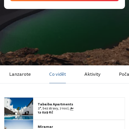
Lanzarote
Co vidět
Aktivity
Poča
Tabaiba Apartments
3*, bez stravy, 7 nocí,
12 029 Kč
Miramar