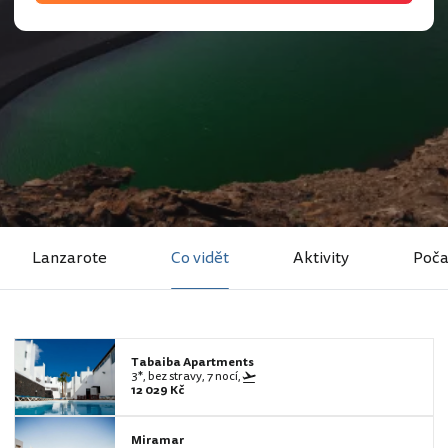
Lanzarote
Co vidět
Aktivity
Poča
Tabaiba Apartments
3*, bez stravy, 7 nocí,
12 029 Kč
Miramar