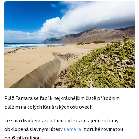
Pláž Famara se řadí k nejkrásnějším čistě přírodním
plážím na celých Kanárských ostrovech.
Leží na divokém západním pobřežím z jedné strany
obklopená slavnými útesy
Famara
, z druhé rovinatou
pouštní krajinou.