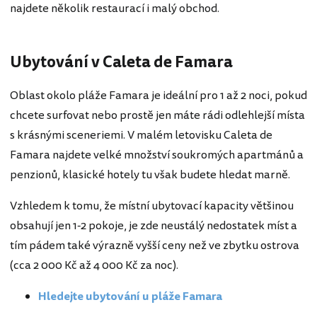
najdete několik restaurací i malý obchod.
Ubytování v Caleta de Famara
Oblast okolo pláže Famara je ideální pro 1 až 2 noci, pokud
chcete surfovat nebo prostě jen máte rádi odlehlejší místa
s krásnými sceneriemi. V malém letovisku Caleta de
Famara najdete velké množství soukromých apartmánů a
penzionů, klasické hotely tu však budete hledat marně.
Vzhledem k tomu, že místní ubytovací kapacity většinou
obsahují jen 1-2 pokoje, je zde neustálý nedostatek míst a
tím pádem také výrazně vyšší ceny než ve zbytku ostrova
(cca 2 000 Kč až 4 000 Kč za noc).
Hledejte ubytování u pláže Famara