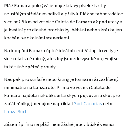
Pláž Famara pokrývá jemný zlatavý písek ztvrdlý
neustálým střídáním odlivů a přílivů. Pláž se táhne v délce
více než 6 km od vesnice Caleta de Famara až pod útesy a
je ideální pro dlouhé procházky, běhání nebo zkrátka jen
kochání se okolními sceneriemi.
Na koupání Famara úplně ideální není. Vstup do vody je
sice relativně mírný, ale vlny jsou zde vysoké objevují se
také silné zpětné proudy.
Naopak pro surfaře nebo kiting je Famara ráj zaslíbený,
minimálně na Lanzarote. Přímo ve vesnici Caleta de
Famara najdete několik surfařských půjčoven a škol pro
začátečníky, jmenujme například
Surf Canarias
nebo
Lanza Surf
.
Zázemí přímo na pláži není žádné, ale v blízké vesnici