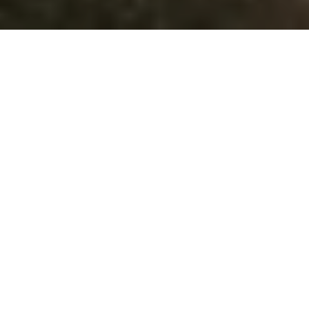
Na jaká letiště se létá?
Do Rangúnu se létá na 1 mezinárodní letiště. Průvodce s
praktickými tipy nejen ohledně veřejné dopravy si můžete
přečíst zde:
Rangún
.
Průvodce Myanmar
Naplánuj si dovolenou s naším praktickým průvodcem a
nic tě nepřekvapí
Co vidět v Myanmaru
12 míst, co vidět a navštívit