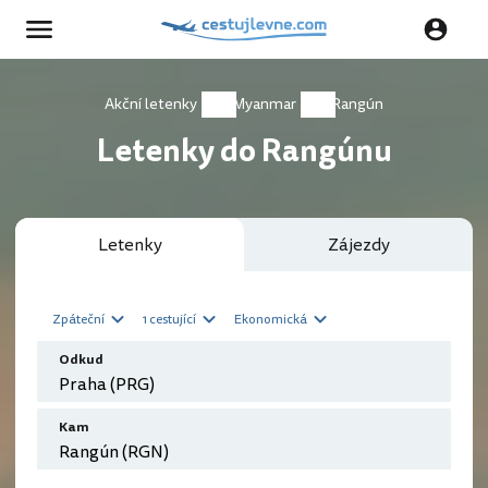
Akční letenky
Myanmar
Rangún
Letenky do Rangúnu
Letenky
Zájezdy
Zpáteční
1 cestující
Ekonomická
Odkud
Kam