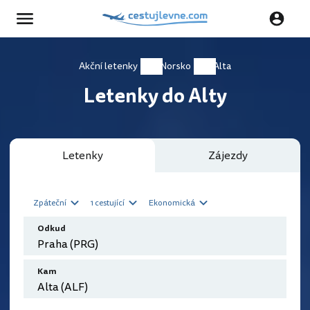
Akční letenky
Norsko
Alta
Letenky do Alty
Letenky
Zájezdy
Zpáteční
1 cestující
Ekonomická
Odkud
Kam