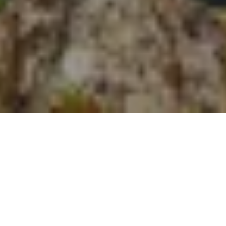
Na jaká letiště se létá?
Do Alty se létá na 1 mezinárodní letiště. Průvodce s
praktickými tipy nejen ohledně veřejné dopravy si můžete
přečíst zde:
Alta
.