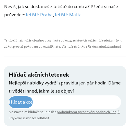
Nevíš, jak se dostaneš z letiště do centra? Přečti si naše
průvodce:
letiště Praha
,
letiště Malta
.
Tento článek může obsahovat affiliate odkazy, ze kterých může náš redakční tým
získat provizi, pokud na odkaz kliknete. Viz naše stránka s
Reklamními zásadami
.
Hlídač akčních letenek
Nejlepší nabídky vydrží zpravidla jen pár hodin. Dáme
ti vědět ihned, jakmile se objeví
Hlídat akce
Nastavením hlídače souhlasíš s
podmínkami zpracování osobních údajů
.
Kdykoliv se můžeš odhlásit.