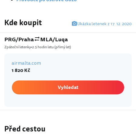
Kde koupit
Ukázka letenek z 17. 12. 2020
PRG/Praha
MLA/Luqa
Zpáteční letenky
2.5 hodin letu
(přímý let)
airmalta.com
1 820 Kč
Vyhledat
Před cestou