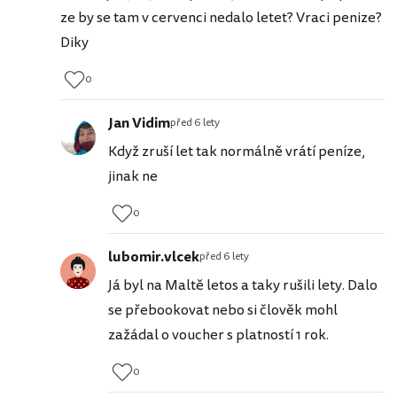
ze by se tam v cervenci nedalo letet? Vraci penize?
Diky
0
Jan Vidim
před 6 lety
Když zruší let tak normálně vrátí peníze,
jinak ne
0
lubomir.vlcek
před 6 lety
Já byl na Maltě letos a taky rušili lety. Dalo
se přebookovat nebo si člověk mohl
zažádal o voucher s platností 1 rok.
0