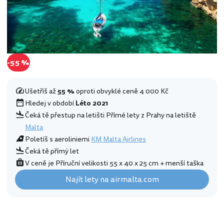
-55 %
Ušetříš až
55 %
oproti obvyklé ceně 4 000 Kč
Hledej v období
Léto 2021
Čeká tě přestup na letišti Přímé lety z Prahy na letiště
Malta
Poletíš s aeroliniemi
KM Malta Airlines
Čeká tě přímý let
V ceně je Příruční velikosti 55 x 40 x 25 cm + menší taška
Najít lety na airmalta.com