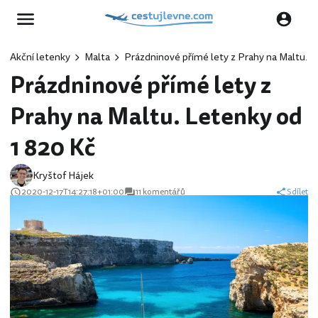
Akční letenky
Malta
Prázdninové přímé lety z Prahy na Maltu. L
Prázdninové přímé lety z
Prahy na Maltu. Letenky od
1 820 Kč
Kryštof Hájek
2020-12-17T14:27:18+01:00
11 komentářů
Sdílet