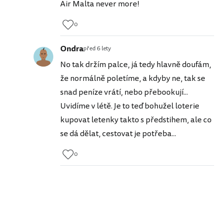
Air Malta never more!
0
Ondra
před 6 lety
No tak držím palce, já tedy hlavně doufám,
že normálně poletíme, a kdyby ne, tak se
snad peníze vrátí, nebo přebookují...
Uvidíme v létě. Je to teď bohužel loterie
kupovat letenky takto s předstihem, ale co
se dá dělat, cestovat je potřeba...
0