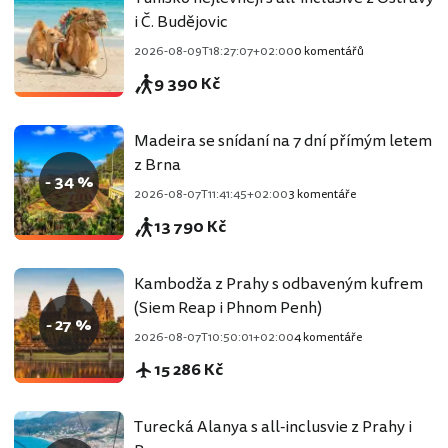
i Č. Budějovic
2026-08-09T18:27:07+02:00
0 komentářů
9 390 Kč
Madeira se snídaní na 7 dní přímým letem
z Brna
- 34 %
2026-08-07T11:41:45+02:00
3 komentáře
13 790 Kč
Kambodža z Prahy s odbaveným kufrem
(Siem Reap i Phnom Penh)
- 27 %
2026-08-07T10:50:01+02:00
4 komentáře
15 286 Kč
Turecká Alanya s all-inclusvie z Prahy i