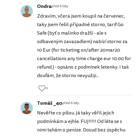
Ondra
před 6 lety
Zdravím, včera jsem koupil na červenec,
taky jsem řešil případné storno, tarif Go
Safe (byť o malinko dražší - ale s
odbaveným zavazadlem) nabízí storno za
10 Eur (for ticketing on/after 20mar20
cancellations any time charge eur 10.00 for
refund.) - opsáno z podmínek letenky. I tak
doufám, že storno nevyužiji...
0
Tomáš _40
před 6 lety
Nevěřte co píšou. Já taky věřil jejich
podmínkám a ejhle. FUJ!!!!! Od léta se s
nimi tahám o peníze. Dosud bez úspěchu.