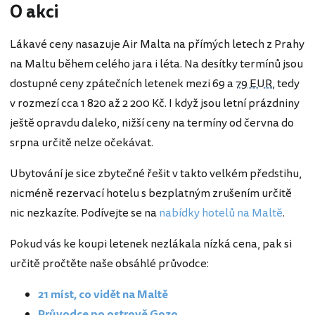
O akci
Lákavé ceny nasazuje Air Malta na přímých letech z Prahy
na Maltu během celého jara i léta. Na desítky termínů jsou
dostupné ceny zpátečních letenek mezi 69 a
79 EUR
, tedy
v rozmezí cca 1 820 až 2 200 Kč. I když jsou letní prázdniny
ještě opravdu daleko, nižší ceny na termíny od června do
srpna určitě nelze očekávat.
Ubytování je sice zbytečné řešit v takto velkém předstihu,
nicméně rezervací hotelu s bezplatným zrušením určitě
nic nezkazíte. Podívejte se na
nabídky hotelů na Maltě
.
Pokud vás ke koupi letenek nezlákala nízká cena, pak si
určitě pročtěte naše obsáhlé průvodce:
21 míst, co vidět na Maltě
Průvodce po ostrově Gozo