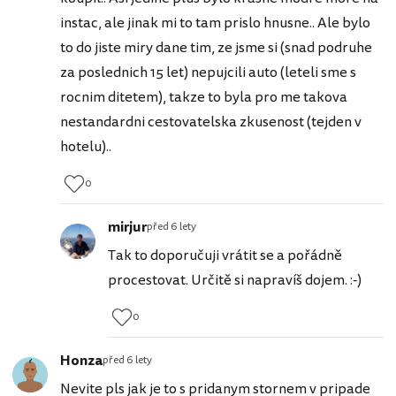
instac, ale jinak mi to tam prislo hnusne.. Ale bylo
to do jiste miry dane tim, ze jsme si (snad podruhe
za poslednich 15 let) nepujcili auto (leteli sme s
rocnim ditetem), takze to byla pro me takova
nestandardni cestovatelska zkusenost (tejden v
hotelu)..
0
mirjur
před 6 lety
Tak to doporučuji vrátit se a pořádně
procestovat. Určitě si napravíš dojem. :-)
0
Honza
před 6 lety
Nevite pls jak je to s pridanym stornem v pripade