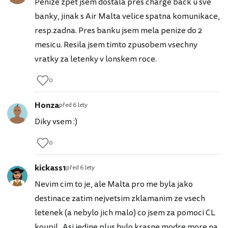
Penize zpet jsem dostala pres charge back u sve
banky, jinak s Air Malta velice spatna komunikace,
resp.zadna. Pres banku jsem mela penize do 2
mesicu. Resila jsem timto zpusobem vsechny
vratky za letenky v lonskem roce.
0
Honza
před 6 lety
Diky vsem :)
0
kickass1
před 6 lety
Nevim cim to je, ale Malta pro me byla jako
destinace zatim nejvetsim zklamanim ze vsech
letenek (a nebylo jich malo) co jsem za pomoci CL
koupil.. Asi jedine plus bylo krasne modre more na