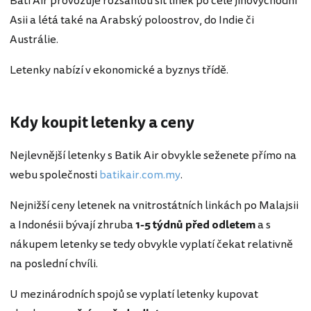
Bati Air provozuje rozsáhlou síť linek po celé jihovýchodní
Asii a létá také na Arabský poloostrov, do Indie či
Austrálie.
Letenky nabízí v ekonomické a byznys třídě.
Kdy koupit letenky a ceny
Nejlevnější letenky s Batik Air obvykle seženete přímo na
webu společnosti
batikair.com.my
.
Nejnižší ceny letenek na vnitrostátních linkách po Malajsii
a Indonésii bývají zhruba
1-5 týdnů před odletem
a s
nákupem letenky se tedy obvykle vyplatí čekat relativně
na poslední chvíli.
U mezinárodních spojů se vyplatí letenky kupovat