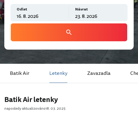
Odlet
Návrat
Batik Air
Letenky
Zavazadla
Che
Batik Air letenky
naposledy aktualizováno
18. 03. 2025