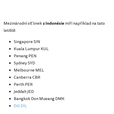
Mezinárodní síť linek
z Indonésie
míří například na tato
letiště:
Singapore SIN
Kuala Lumpur KUL
Penang PEN
Sydney SYD
Melbourne MEL
Canberra CBR
Perth PER
Jeddah JED
Bangkok Don Mueang DMK
Dili DIL