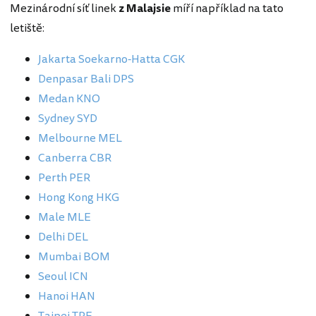
Mezinárodní síť linek
z Malajsie
míří například na tato
letiště:
Jakarta Soekarno-Hatta CGK
Denpasar Bali DPS
Medan KNO
Sydney SYD
Melbourne MEL
Canberra CBR
Perth PER
Hong Kong HKG
Male MLE
Delhi DEL
Mumbai BOM
Seoul ICN
Hanoi HAN
Taipei TPE