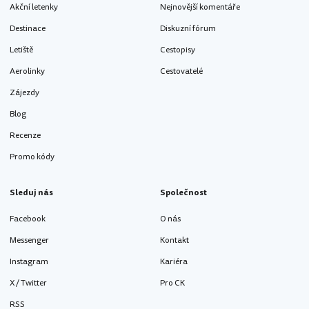
Akční letenky
Nejnovější komentáře
Destinace
Diskuzní fórum
Letiště
Cestopisy
Aerolinky
Cestovatelé
Zájezdy
Blog
Recenze
Promo kódy
Sleduj nás
Společnost
Facebook
O nás
Messenger
Kontakt
Instagram
Kariéra
X / Twitter
Pro CK
RSS