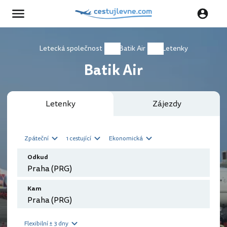
Letecká společnost
Batik Air
Letenky
Batik Air
Letenky
Zájezdy
Zpáteční
1 cestující
Ekonomická
Odkud
Kam
Flexibilní ± 3 dny