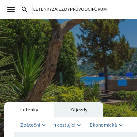
LETENKY
ZÁJEZDY
PRŮVODCI
FÓRUM
Letenky
Zájezdy
Zpáteční
1 cestující
Ekonomická