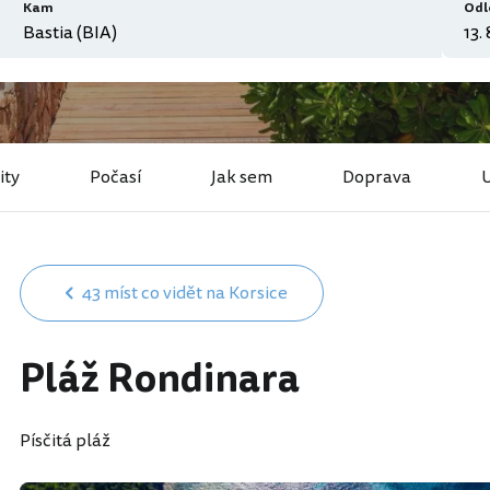
Kam
Odl
ity
Počasí
Jak sem
Doprava
43 míst co vidět na Korsice
Pláž Rondinara
Písčitá pláž