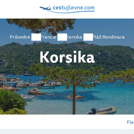
Průvodce
Francie
Korsika
Pláž Rondinara
Korsika
Fle