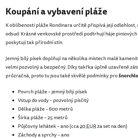
Koupání a vybavení pláže
K oblíbenosti pláže Rondinara určitě přispívá její odlehlost,
odsud. Krásné venkovské prostředí podtrhují háje piniových 
poskytují tak přírodní stín.
Jemný bílý písek doplňují na několika místech malé kamenité
velmi pozvolný a bezpečný. Díky takřka úplně uzavřené záto
průzračná, proto tu jsou také skvělé podmínky pro
šnorchl
Povrch pláže – jemný bílý písek
Vstup do vody – pozvolný písčitý
Délka pláže – 600 metrů
Šírka pláže – 25 metrů
Půjčovny lehátek – ano (cca
20 EUR
za set na den)
Záchody a sprchy – ano