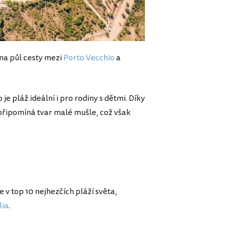
 na půl cesty mezi
Porto Vecchio
a
e pláž ideální i pro rodiny s dětmi. Díky
 připomíná tvar malé mušle, což však
 v top 10 nejhezčích pláží světa,
lia
.