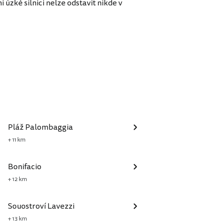
 úzké silnici nelze odstavit nikde v
Pláž Palombaggia
+ 11 km
Bonifacio
+ 12 km
Souostroví Lavezzi
+ 13 km