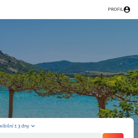
PROFIL
xibilní ± 3 dny