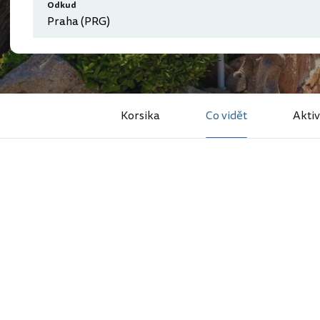
Odkud
Korsika
Co vidět
Aktiv