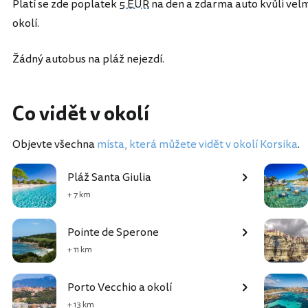
Platí se zde poplatek
5 EUR
na den a zdarma auto kvůli velmi
okolí.
Žádný autobus na pláž nejezdí.
Co vidět v okolí
Objevte všechna
místa, která můžete vidět v okolí Korsika
.
Pláž Santa Giulia
+ 7 km
Pointe de Sperone
+ 11 km
Porto Vecchio a okolí
+ 13 km