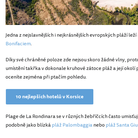
Jedna z nejslavnějších i nejkrásnějších evropských pláží leží
Bonifaciem
.
Díky své chráněné poloze zde nejsou skoro žádné vlny, proto j
umístění takřka v dokonale kruhové zátoce pláž a její okolí
oceníte zejména při ptačím pohledu.
10 nejlepších hotelů v Korsice
Plage de La Rondinara se v různých žebříčcích často umisťuje
podobně jako blízká
pláž Palombaggia
nebo
pláž Santa Giu