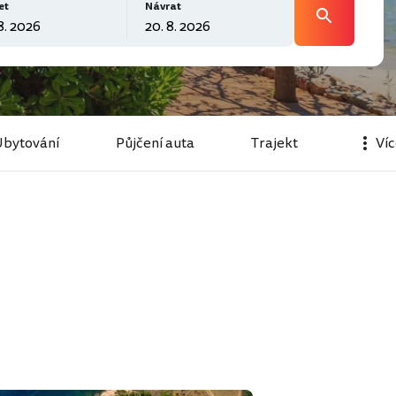
et
Návrat
Ubytování
Půjčení auta
Trajekt
Ví