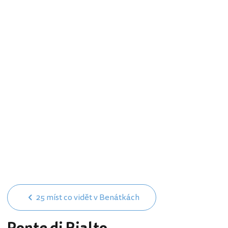
25 míst co vidět v Benátkách