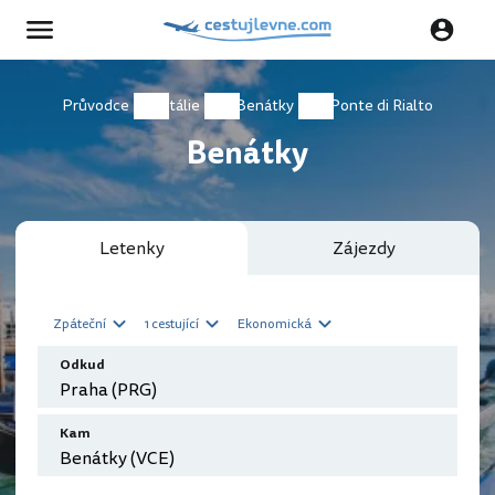
Průvodce
Itálie
Benátky
Ponte di Rialto
Benátky
Letenky
Zájezdy
Zpáteční
1 cestující
Ekonomická
Odkud
Kam