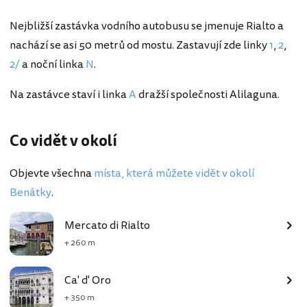
Nejbližší zastávka vodního autobusu se jmenuje Rialto a
nachází se asi 50 metrů od mostu. Zastavují zde linky
1
,
2
,
2/
a noční linka
N
.
Na zastávce staví i linka
A
dražší společnosti Alilaguna.
Co vidět v okolí
Objevte všechna
místa, která můžete vidět v okolí
Benátky
.
Mercato di Rialto
+ 260 m
Ca' d' Oro
+ 350 m