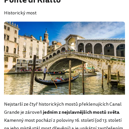
Ponte di Rialto
Historický most
Nejstarší ze čtyř historických mostů překlenujících Canal
Grande je zároveň
jedním z nejslavnějších mostů světa
.
Kamenný most pochází z poloviny 16. století (od 13. století
na jeho místě stál most dřevěný) a je unikátní zastřešením