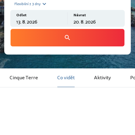
Flexibilní ± 3 dny
Odlet
Návrat
Cinque Terre
Co vidět
Aktivity
Po