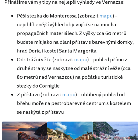
Přinášíme vám 3 tipy na nejlepší výhledy ve Vernazze:
Pěší stezka do Monterossa (zobrazit
mapu
) –
nejoblíbenější výhled objevující se na mnoha
propagačních materiálech. Z výšky cca 60 metrů
budete mít jako na dlani přístav s barevnými domky,
hrad Doria i kostel Santa Margerita.
Od strážní věže (zobrazit
mapu
) – pohled přímo z
druhé strany se naskytne od malé strážní věže (cca
80 metrů nad Vernazzou) na počátku turistické
stezky do Corniglie
Z přístavu (zobrazit
mapu
) – oblíbený pohled od
břehu moře na pestrobarevné centrum s kostelem
se naskýtá z přístavu