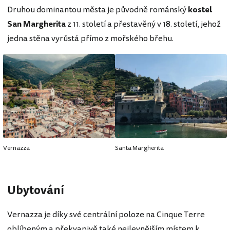
Druhou dominantou města je původně románský
kostel
San Margherita
z 11. století a přestavěný v 18. století, jehož
jedna stěna vyrůstá přímo z mořského břehu.
Vernazza
Santa Margherita
Ubytování
Vernazza je díky své centrální poloze na Cinque Terre
oblíbeným a překvapivě také nejlevnějším místem k