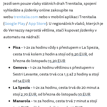
Jezdí sem pouze vlaky státních drah Trenitalia, spojení
vyhledáte a jízdenky online zakoupíte na
webu
trenitalia.com
nebo v mobilní aplikaci Trenitalia
(
Google Play
/
App Store
). U regionálních vlaků, kterých je
do Vernazzy naprostá většina, stačí kupovat jízdenky v
automatu na nádraží.
Pisa
– 1-2x za hodinu vždy s přestupem v La Spezia,
cesta trvá kolem 2 hodin a stojí od
9,20 EUR
, od
března do listopadu
15,20 EUR
Genova
– 1-2x za hodinu většinou s přestupem v
Sestri Levante, cesta trvá cca 1,5 až 2 hodiny a stojí
od
14 EUR
La Spezia
– 1-2x za hodinu, cesta trvá do 20 minut a
stojí
2,70 EUR
, od března do listopadu
10 EUR
Manarola
– 1x za hodinu, cesta trvá 7 minut a stojí