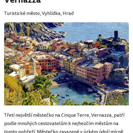
Vernazza
Turistické město, Vyhlídka, Hrad
Třetí největší městečko na Cinque Terre, Vernazza, patří
podle mnohých cestovatelům k nejhezčím městům na
tomto pobřeží. Městečko zasazené v úzkém údolí mírně