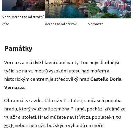
Noční Vernazza od strážní
věže
Vernazza od přístavu
Vernazza
Památky
Vernazza má dvě hlavní dominanty. Tou nejviditelnější
tyčící se na 70 metrů vysokém útesu nad mořem a
historickým centrem je středověký hrad
Castello Doria
Vernazza
.
Obranná tvrz zde stála už v 11. století, současná podoba
hradu, který využívali zejména Pisané, pochází zřejmě ze
13. až 14. století. Hrad můžete navštívit za poplatek
1,50
EUR
nebo si jen užít božských výhledů na moře.