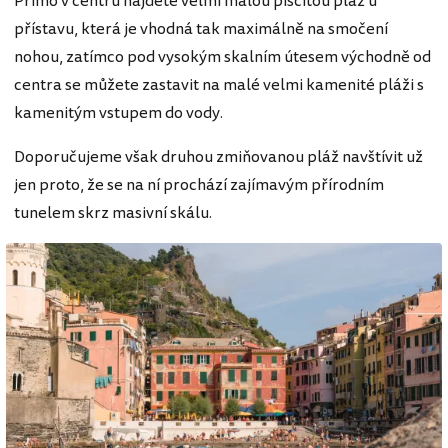
Přímo v centru najdete velmi malou písčitou pláž u
přístavu, která je vhodná tak maximálně na smočení
nohou, zatímco pod vysokým skalním útesem východně od
centra se můžete zastavit na malé velmi kamenité pláži s
kamenitým vstupem do vody.
Doporučujeme však druhou zmiňovanou pláž navštívit už
jen proto, že se na ní prochází zajímavým přírodním
tunelem skrz masivní skálu.