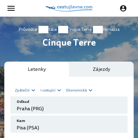
Průvodce
Itálie
Cinque Terre
Vernazza
Cinque Terre
Letenky
Zájezdy
Zpáteční
1 cestující
Ekonomická
Odkud
Kam