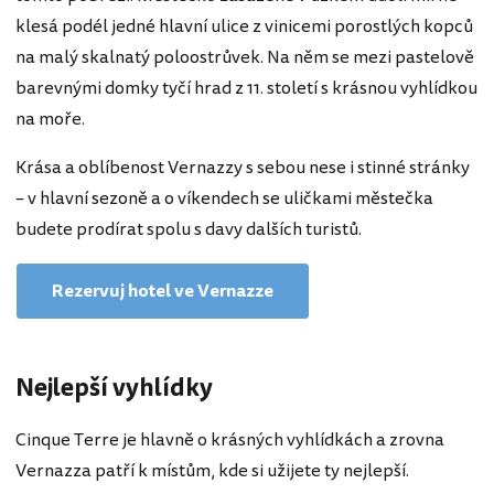
klesá podél jedné hlavní ulice z vinicemi porostlých kopců
na malý skalnatý poloostrůvek. Na něm se mezi pastelově
barevnými domky tyčí hrad z 11. století s krásnou vyhlídkou
na moře.
Krása a oblíbenost Vernazzy s sebou nese i stinné stránky
– v hlavní sezoně a o víkendech se uličkami městečka
budete prodírat spolu s davy dalších turistů.
Rezervuj hotel ve Vernazze
Nejlepší vyhlídky
Cinque Terre je hlavně o krásných vyhlídkách a zrovna
Vernazza patří k místům, kde si užijete ty nejlepší.