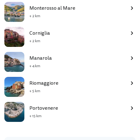
Monterosso al Mare
+ 2 km
Corniglia
+ 2 km
Manarola
+ 4 km
Riomaggiore
+ 5 km
Portovenere
+ 15 km