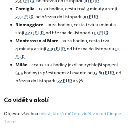
2,40 EUR
, od března do listopadu
10 EUR
Corniglia
– 1x za hodinu, cesta trvá 3 minuty a stojí
2,10 EUR
, od března do listopadu
10 EUR
Riomaggiore
– 1x za hodinu, cesta trvá 10 minut a
stojí
2,40 EUR
, od března do listopadu
10 EUR
Monterosso al Mare
– 1x za hodinu, cesta trvá
4 minuty a stojí
2,10 EUR
, od března do listopadu
10
EUR
Milán
– cca 1x za 2 hodiny jezdí nejrychlejší spojení
(3,5 hodiny) s přestupem v Levanto od
12,60 EUR
, od
března do listopadu
22 EUR
a výš
Co vidět v okolí
Objevte všechna
místa, která můžete vidět v okolí Cinque
Terre
.