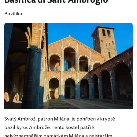
Basilica di Sant’Ambrogio
Bazilika
Svatý Ambrož, patron Milána, je pohřben v kryptě
baziliky sv. Ambrože. Tento kostel patří k
nejvýznamnějším památkám Milána a nejstarším