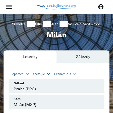
Průvodce
Itálie
Milán
Basilica di Sant’Ambrogio
Milán
Letenky
Zájezdy
Zpáteční
1 cestující
Ekonomická
Odkud
Kam