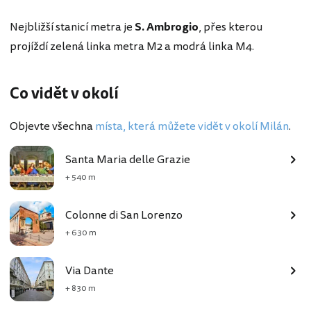
Nejbližší stanicí metra je
S. Ambrogio
, přes kterou
projíždí zelená linka metra M2 a modrá linka M4.
Co vidět v okolí
Objevte všechna
místa, která můžete vidět v okolí Milán
.
Santa Maria delle Grazie
+ 540 m
Colonne di San Lorenzo
+ 630 m
Via Dante
+ 830 m