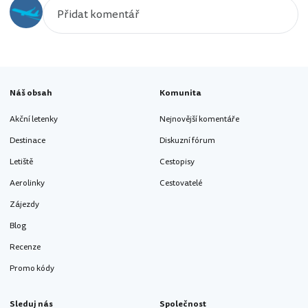
Náš obsah
Komunita
Akční letenky
Nejnovější komentáře
Destinace
Diskuzní fórum
Letiště
Cestopisy
Aerolinky
Cestovatelé
Zájezdy
Blog
Recenze
Promo kódy
Sleduj nás
Společnost