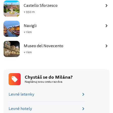
Castello Sforzesco
+ 950 m
Navigli
+ 1 km
Museo del Novecento
+ 1 km
Chystáš se do Milána?
Naplánuj svou cestu raz dva
Levné letenky
Levné hotely