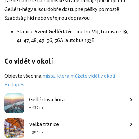
Lázně najdete na budínské straně Dunaje pod kopcem
Gellért-hégy a jsou dobře dostupné pěšky po mostě
Szabdság híd nebo veřejnou dopravou:
Stanice
Szent Gellért tér
– metro M4; tramvaje 19,
41, 47, 48, 49, 56, 56A; autobus 133E
Co vidět v okolí
Objevte všechna
místa, která můžete vidět v okolí
Budapešť
.
Gellértova hora
+ 430 m
Velká tržnice
+ 580 m