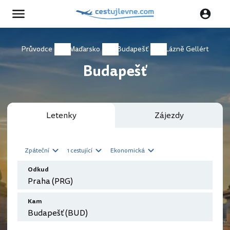
Průvodce
Maďarsko
Budapešť
Lázně Gellért
Budapešť
Letenky
Zájezdy
Zpáteční
1 cestující
Ekonomická
Odkud
Kam