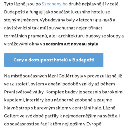
Tyto lázně jsou po
Széchenyiho
druhé nejslavnější v celé
Budapešti a fungují jako součást luxusního hotelu se
stejným jménem. Vybudovány byly v letech 1912–1918 a
návštěvníci si tak můžou vychutnat nejen třináct
termálních pramenů, ale i architekturu budovy se sloupy a
vitrážovými okny v
secesním art noveau stylu
.
Ceny a dostupnost hotelů v Budapešti
Na místě současných lázní Gellért byly v provozu lázně již
ve 13. století, ovšem v dnešní podobě vznikly až během
První světové války. Komplex budov je secesní s barokními
kupolemi, interiéry jsou nádherně zdobené a zaujme
hlavně strop s barevným sklem v centrální hale. Lázně
Gellért ve své době patřily k nejmodernějším na světě a i
do současnosti se řadí k těm nejlepším v Evropě.