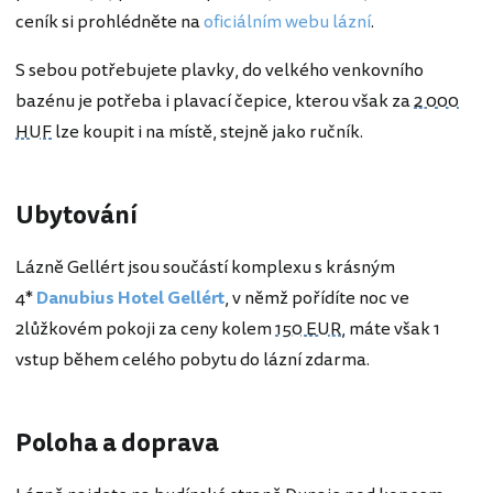
ceník si prohlédněte na
oficiálním webu lázní
.
S sebou potřebujete plavky, do velkého venkovního
bazénu je potřeba i plavací čepice, kterou však za
2 000
HUF
lze koupit i na místě, stejně jako ručník.
Ubytování
Lázně Gellért jsou součástí komplexu s krásným
4*
Danubius Hotel Gellért
, v němž pořídíte noc ve
2lůžkovém pokoji za ceny kolem
150 EUR
, máte však 1
vstup během celého pobytu do lázní zdarma.
Poloha a doprava