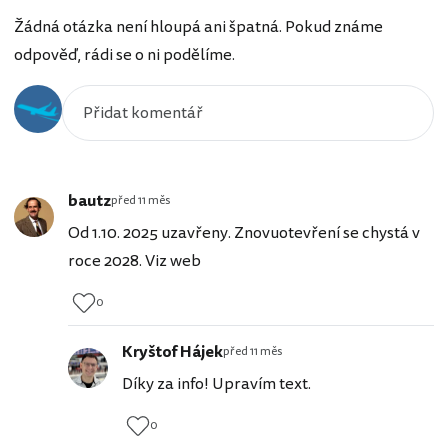
Žádná otázka není hloupá ani špatná. Pokud známe
odpověď, rádi se o ni podělíme.
bautz
před 11 měs
Od 1.10. 2025 uzavřeny. Znovuotevření se chystá v
roce 2028. Viz web
0
Kryštof Hájek
před 11 měs
Díky za info! Upravím text.
0