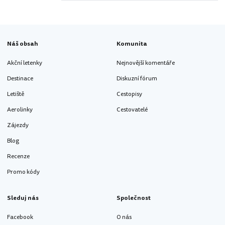
Náš obsah
Komunita
Akční letenky
Nejnovější komentáře
Destinace
Diskuzní fórum
Letiště
Cestopisy
Aerolinky
Cestovatelé
Zájezdy
Blog
Recenze
Promo kódy
Sleduj nás
Společnost
Facebook
O nás