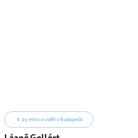
25 míst co vidět v Budapešti