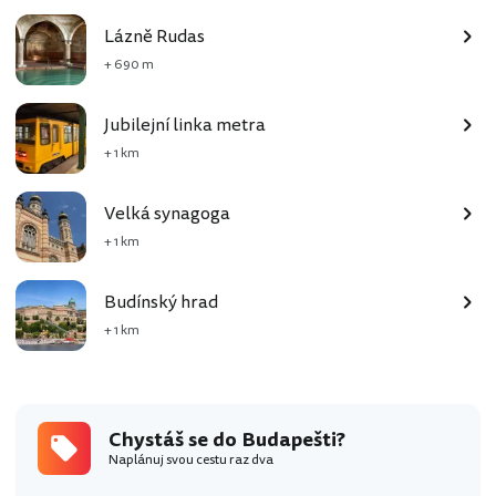
Lázně Rudas
+ 690 m
Jubilejní linka metra
+ 1 km
Velká synagoga
+ 1 km
Budínský hrad
+ 1 km
Chystáš se do Budapešti?
Naplánuj svou cestu raz dva