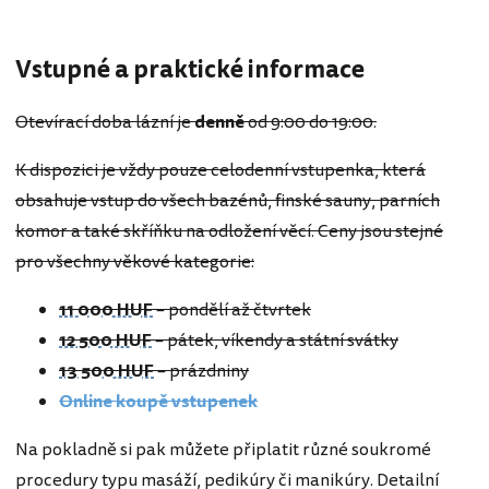
Vstupné a praktické informace
Otevírací doba lázní je
denně
od 9:00 do 19:00.
K dispozici je vždy pouze celodenní vstupenka, která
obsahuje vstup do všech bazénů, finské sauny, parních
komor a také skříňku na odložení věcí. Ceny jsou stejné
pro všechny věkové kategorie:
11 000 HUF
– pondělí až čtvrtek
12 500 HUF
– pátek, víkendy a státní svátky
13 500 HUF
– prázdniny
Online koupě vstupenek
Na pokladně si pak můžete připlatit různé soukromé
procedury typu masáží, pedikúry či manikúry. Detailní