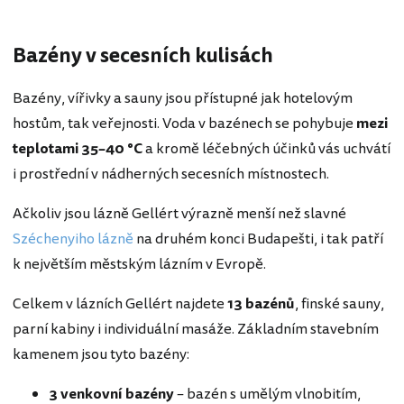
Bazény v secesních kulisách
Bazény, vířivky a sauny jsou přístupné jak hotelovým
hostům, tak veřejnosti. Voda v bazénech se pohybuje
mezi
teplotami 35–40 °C
a kromě léčebných účinků vás uchvátí
i prostřední v nádherných secesních místnostech.
Ačkoliv jsou lázně Gellért výrazně menší než slavné
Széchenyiho lázně
na druhém konci Budapešti, i tak patří
k největším městským lázním v Evropě.
Celkem v lázních Gellért najdete
13 bazénů
, finské sauny,
parní kabiny i individuální masáže. Základním stavebním
kamenem jsou tyto bazény:
3 venkovní bazény
– bazén s umělým vlnobitím,