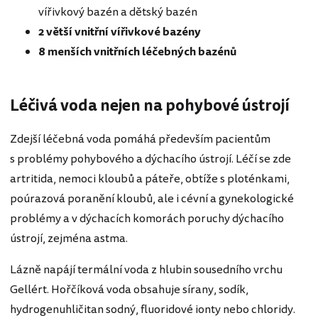
vířivkový bazén a dětský bazén
2 větší vnitřní vířivkové bazény
8 menších vnitřních léčebných bazénů
Léčivá voda nejen na pohybové ústrojí
Zdejší léčebná voda pomáhá především pacientům
s problémy pohybového a dýchacího ústrojí. Léčí se zde
artritida, nemoci kloubů a páteře, obtíže s ploténkami,
poúrazová poranění kloubů, ale i cévní a gynekologické
problémy a v dýchacích komorách poruchy dýchacího
ústrojí, zejména astma.
Lázně napájí termální voda z hlubin sousedního vrchu
Gellért. Hořčíková voda obsahuje sírany, sodík,
hydrogenuhličitan sodný, fluoridové ionty nebo chloridy.